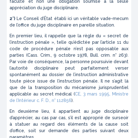
faculté et non une obligation soumise à la seule
appréciation du juge disciplinaire.
2°)
Le Conseil d’État établi ici un véritable vade-mecum
de l’office du juge disciplinaire en pareille situation.
En premier lieu, il rappelle que la règle du « secret de
l’instruction pénale », telle qu’édictée par l’article 11 du
code de procédure pénale n’est pas opposable aux
parties (Cass. Crim., 9 octobre 1978,
Bull. crim.
n° 263).
Par voie de conséquence, la personne poursuivie devant
l’autorité disciplinaire peut parfaitement verser
spontanément au dossier de l’instruction administrative
toute pièce issue de l’instruction pénale. Il ne s’agit là
que de la transposition du mécanisme jurisprudentiel
applicable au secret médical (
CE, 3 mars 1995,
Ministre
de l’Intérieur c. F. D.
, n° 112856
).
En deuxième lieu, il appartient au juge disciplinaire
d’apprécier, au cas par cas, s’il est approprié de surseoir
à statuer au regard des éléments de la cause soit
d’office, soit sur demande des parties suivant deux
paramètres.