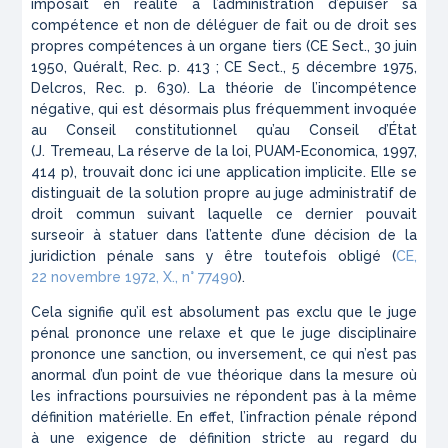
imposait en réalité à l’administration d’épuiser sa
compétence et non de déléguer de fait ou de droit ses
propres compétences à un organe tiers (CE Sect., 30 juin
1950,
Quéralt
, Rec. p. 413 ; CE Sect., 5 décembre 1975,
Delcros
, Rec. p. 630). La théorie de l’incompétence
négative, qui est désormais plus fréquemment invoquée
au Conseil constitutionnel qu’au Conseil d’État
(J. Tremeau,
La réserve de la loi
, PUAM-Economica, 1997,
414 p), trouvait donc ici une application implicite. Elle se
distinguait de la solution propre au juge administratif de
droit commun suivant laquelle ce dernier pouvait
surseoir à statuer dans l’attente d’une décision de la
juridiction pénale sans y être toutefois obligé (
CE,
22 novembre 1972,
X.
, n° 77490
).
Cela signifie qu’il est absolument pas exclu que le juge
pénal prononce une relaxe et que le juge disciplinaire
prononce une sanction, ou inversement, ce qui n’est pas
anormal d’un point de vue théorique dans la mesure où
les infractions poursuivies ne répondent pas à la même
définition matérielle. En effet, l’infraction pénale répond
à une exigence de définition stricte au regard du