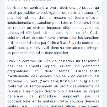
Le risque de contrariété entre décisions de justice, qui
aurait pu justifier une obligation de sursis à statuer, n’a
pas été retenue dans la mesure où toute décision
juridictionnelle de sanction peut faire, même sans texte,
un recours en révision lorsqu’un élément nouveau est
découvert
(CE Sect., 16 mai 2012,
A.
, n° 331346
). Cette
solution étant expressément prévue pour les sanctions
ordinales médicales par l’article R.4126‑53 du code de la
santé publique, il n’y avait donc nul obstacle de principe
au prononcé immédiat d’une sanction.
Enfin, le contrôle du juge de cassation sur l’ensemble
des ces éléments s’opère suivant une démarche
pragmatique en deux temps. L’irrecevabilité
traditionnelle des moyens nouveaux en cassation est
rappelée (CE Sect., 7 avril 1967,
Kosta
,
Rec.
p. 151), avec
toutefois un tempérament au profit des éléments de
réponse à un moyen d’ordre public lorsque les règles
générales de procédure n’imposent pas le
contradictoire en la matière (Cette solution demeure
limitée aux juridictions administratives spécialisées.