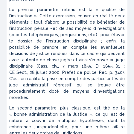
Le premier paramètre retenu est la « qualité de
l’instruction ». Cette expression, couvre en réalité deux
éléments : tout d’abord la possibilité de bénéficier de
l’instruction pénale –et de ses moyens d’investigations
(écoutes téléphoniques, perquisitions, etc.)- pour étayer
le dossier de l’instruction disciplinaire ; enfin, la
possibilité de prendre en compte les éventuelles
décisions de justice rendues dans ce cadre qui peuvent
avoir l’autorité de chose jugée et ainsi s’imposer au juge
disciplinaire (Cass. civ., 7 mars 1855,
D.
1855.I.81 ;
CE Sect., 28 juillet 2000,
Préfet de police
, Rec. p. 340).
C’est en réalité la prise en compte des particularités du
juge administratif répressif qui se trouve être
procéduralement doté de moyens d’investigations
moindres.
Le second paramètre, plus classique, est tiré de la
« bonne administration de la Justice », ce qui est de
nature à couvrir de multiples hypothèses, dont la
cohérence jurisprudentielle, pour une même affaire
entre les deux ordres de juridictions.