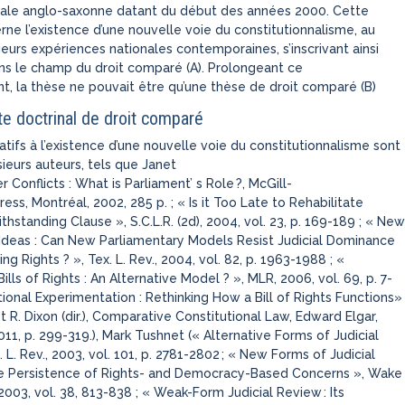
nale anglo-saxonne datant du début des années 2000. Cette
rne l’existence d’une nouvelle voie du constitutionnalisme, au
eurs expériences nationales contemporaines, s’inscrivant ainsi
s le champ du droit comparé (A). Prolongeant ce
, la thèse ne pouvait être qu’une thèse de droit comparé (B)
te doctrinal de droit comparé
atifs à l’existence d’une nouvelle voie du constitutionnalisme sont
ieurs auteurs, tels que Janet
r Conflicts : What is Parliament’ s Role ?, McGill-
ress, Montréal, 2002, 285 p. ; « Is it Too Late to Rehabilitate
hstanding Clause », S.C.L.R. (2d), 2004, vol. 23, p. 169-189 ; « New
 Ideas : Can New Parliamentary Models Resist Judicial Dominance
ng Rights ? », Tex. L. Rev., 2004, vol. 82, p. 1963-1988 ; «
ills of Rights : An Alternative Model ? », MLR, 2006, vol. 69, p. 7-
tional Experimentation : Rethinking How a Bill of Rights Functions»
t R. Dixon (dir.), Comparative Constitutional Law, Edward Elgar,
11, p. 299
-
319.)
, Mark Tushnet
(« Alternative Forms of Judicial
 L. Rev., 2003, vol. 101, p. 2781-2802
; « New Forms of Judicial
e Persistence of Rights- and Democracy-Based Concerns », Wake
 2003, vol. 38, 813-838 ; « Weak-Form Judicial Review
: Its