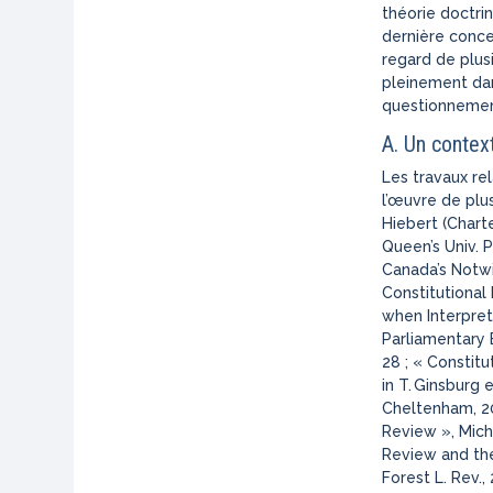
théorie doctri
dernière conce
regard de plusi
pleinement dan
questionnement
A. Un contex
Les travaux rel
l’œuvre de plus
Hiebert
(Charte
Queen’s
Univ.
P
Canada’s Notwit
Constitutional
when Interpreti
Parliamentary B
28 ; « Constitu
in T.
Ginsburg e
Cheltenham, 20
Review », Mich.
Review and th
Forest L. Rev.,