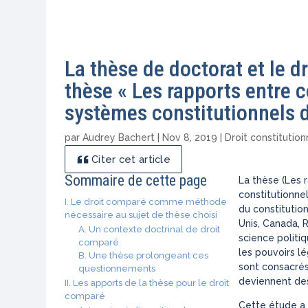
La thèse de doctorat et le d
thèse « Les rapports entre 
systèmes constitutionnels
par
Audrey Bachert
|
Nov 8, 2019
|
Droit constitution
Citer cet article
Sommaire de cette page
La thèse
(Les 
constitutionne
I. Le droit comparé comme méthode
du constitution
nécessaire au sujet de thèse choisi
Unis, Canada, 
A. Un contexte doctrinal de droit
science politiq
comparé
les pouvoirs lé
B. Une thèse prolongeant ces
sont consacrés
questionnements
deviennent des
II. Les apports de la thèse pour le droit
comparé
Cette étude a 