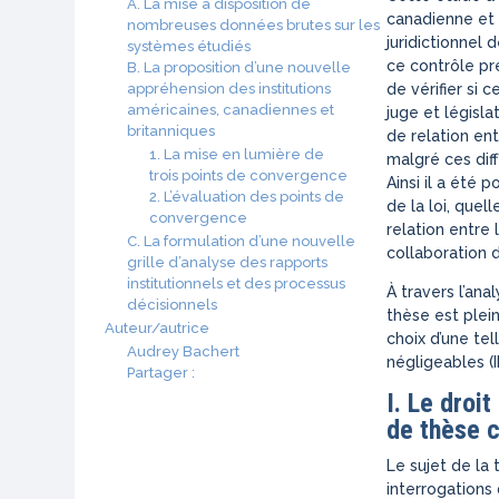
A. La mise à disposition de
canadienne et b
nombreuses données brutes sur les
juridictionnel 
systèmes étudiés
ce contrôle pré
B. La proposition d’une nouvelle
appréhension des institutions
de vérifier si 
américaines, canadiennes et
juge et législa
britanniques
de relation en
1. La mise en lumière de
malgré ces dif
trois points de convergence
Ainsi il a été 
2. L’évaluation des points de
de la loi, quel
convergence
relation entre 
C. La formulation d’une nouvelle
collaboration 
grille d’analyse des rapports
institutionnels et des processus
À travers l’ana
décisionnels
thèse est plei
Auteur/autrice
choix d’une te
Audrey Bachert
négligeables (II
Partager :
I. Le dro
de thèse
c
Le sujet de la
interrogations 