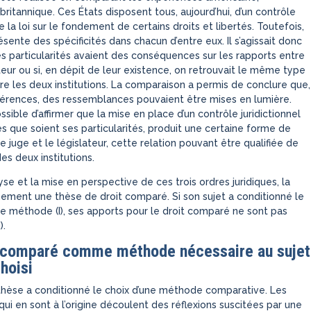
ritannique. Ces États disposent tous, aujourd’hui, d’un contrôle
de la loi sur le fondement de certains droits et libertés. Toutefois,
sente des spécificités dans chacun d’entre eux. Il s’agissait donc
ces particularités avaient des conséquences sur les rapports entre
teur ou si, en dépit de leur existence, on retrouvait le même type
tre les deux institutions. La comparaison a permis de conclure que,
férences, des ressemblances pouvaient être mises en lumière.
possible d’affirmer que la mise en place d’un contrôle juridictionnel
les que soient ses particularités, produit une certaine forme de
le juge et le législateur, cette relation pouvant être qualifiée de
des deux institutions.
lyse et la mise en perspective de ces trois ordres juridiques, la
nement une thèse de droit comparé. Si son sujet a conditionné le
lle méthode (I), ses apports pour le droit comparé ne sont pas
).
it comparé comme méthode nécessaire au sujet
hoisi
 thèse a conditionné le choix d’une méthode comparative. Les
qui en sont à l’origine découlent des réflexions suscitées par une