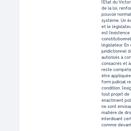
l’État du Victo
de la loi, renf
pouvoir normat
système. Un équ
et le législate
est l’existence
constitutionnel
législateur. En
juridictionnel 
autorisés à co
consacrés et à 
reste compéten
être appliquées.
form judicial r
condition, l’ex
tout projet de 
enactment poli
ne sont envisa
matière de droi
interdisant cer
comme devant f