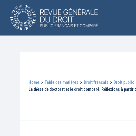
Home
>
Table des matières
>
Droit français
>
Droit public
La thèse de doctorat et le droit comparé. Réflexions à parti