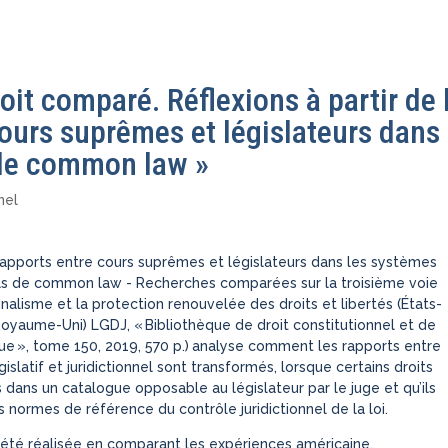
roit comparé. Réflexions à partir de 
cours suprêmes et législateurs dans 
 de common law »
nel
rapports entre cours suprêmes et législateurs dans les systèmes
ls de common law - Recherches comparées sur la troisième voie
nalisme et la protection renouvelée des droits et libertés (États-
Royaume-Uni) LGDJ, « Bibliothèque de droit constitutionnel et de
ue », tome 150, 2019, 570 p.)
analyse comment les rapports entre
gislatif et juridictionnel sont transformés, lorsque certains droits
 dans un catalogue opposable au législateur par le juge et qu’ils
 normes de référence du contrôle juridictionnel de la loi.
été réalisée en comparant les expériences américaine,