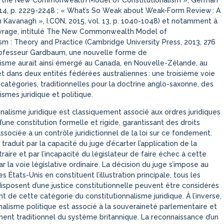
r the New Commonwealth Model of Constitutionalism », German
ol. 14, p. 2229-2248 ; « What’s So Weak about Weak-Form Review
: A
 Kavanagh », I.CON, 2015, vol. 13, p. 1040-1048)
et notamment à
rage, intitulé
The New Commonwealth Model of
ism : Theory and Practice (Cambridge University Press, 2013, 276
rofesseur Gardbaum, une nouvelle forme de
lisme aurait ainsi émergé au Canada, en Nouvelle-Zélande, au
 dans deux entités fédérées australiennes : une troisième voie
 catégories, traditionnelles pour la doctrine anglo-saxonne, des
ismes juridique et politique.
nnalisme juridique est classiquement associé aux ordres juridiques
’une constitution formelle et rigide, garantissant des droits
associée à un contrôle juridictionnel de la loi sur ce fondement.
traduit par la capacité du juge d’écarter l’application de la
traire et par l’incapacité du législateur de faire échec à cette
ar la voie législative ordinaire. La décision du juge s’impose au
les États-Unis en constituent l’illustration principale, tous les
isposent d’une justice constitutionnelle peuvent être considérés
 de cette catégorie du constitutionnalisme juridique. À l’inverse,
nnalisme politique est associé à la souveraineté parlementaire et
ent traditionnel du système britannique. La reconnaissance d’un