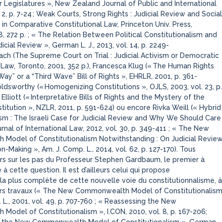
r Legislatures », New Zealand Journal of Public and International
 2, p. 7-24
; Weak Courts, Strong Rights : Judicial Review and Social
 in Comparative Constitutional Law, Princeton Univ. Press,
, 272 p. ; « The Relation Between Political Constitutionalism and
ial Review », German L. J., 2013, vol. 14, p. 2249-
oach
(The Supreme Court on Trial : Judicial Activism or Democratic
 Law, Toronto, 2001, 352 p.)
, Francesca Klug
(«
The Human Rights
Way” or a “Third Wave” Bill of Rights », EHRLR, 2001, p. 361-
oldsworthy
(«
Homogenizing Constitutions », OJLS, 2003, vol. 23, p.
 Elliott
(«
Interpretative Bills of Rights and the Mystery of the
titution », NZLR, 2011, p. 591-624
)
ou encore Rivka Weill
(« Hybrid
ism : The Israeli Case for Judicial Review and Why We Should Care
rnal of International Law, 2012, vol. 30, p. 349-411 ; « The New
Model of Constitutionalism Notwithstanding : On Judicial Revie
n-Making », Am. J. Comp. L., 2014, vol. 62, p. 127-170)
. Tous
rs sur les pas du Professeur Stephen Gardbaum, le premier à
é à cette question. Il est d’ailleurs celui qui propose
n la plus complète de cette nouvelle voie du constitutionnalisme, à
urs travaux
(« The New Commonwealth Model of Constitutionalis
 L., 2001, vol. 49, p. 707-760 ; « Reassessing the New
odel of Constitutionalism », I.CON, 2010, vol. 8, p. 167-206;