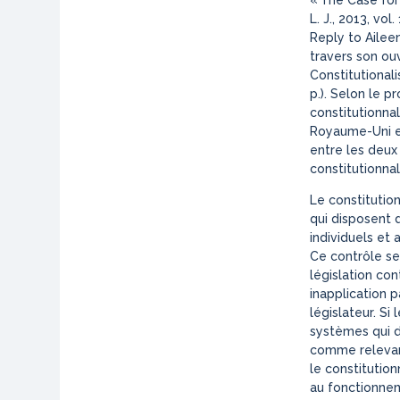
« The Case fo
L. J., 2013, v
Reply to Aileen
travers son ouv
Constitutional
p.).
Selon le p
constitutionna
Royaume-Uni et
entre les deux
constitutionnal
Le constitutio
qui disposent d
individuels et 
Ce contrôle se 
législation con
inapplication p
législateur. Si 
systèmes qui d
comme relevant
le constitutio
au fonctionnem