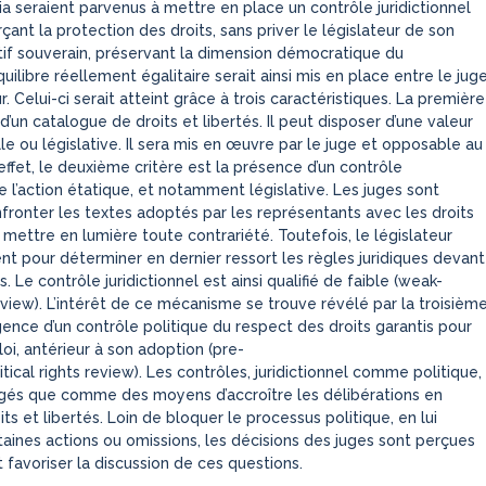
ria seraient parvenus à mettre en place un contrôle juridictionnel
orçant la protection des droits, sans priver le législateur de son
if souverain, préservant la dimension démocratique du
ilibre réellement égalitaire serait ainsi mis en place entre le jug
ur. Celui-ci serait atteint grâce à trois caractéristiques. La première
 d’un catalogue de droits et libertés. Il peut disposer d’une valeur
le ou législative. Il sera mis en œuvre par le juge et opposable au
 effet, le deuxième critère est la présence d’un contrôle
de l’action étatique, et notamment législative. Les juges sont
nfronter les textes adoptés par les représentants avec les droits
mettre en lumière toute contrariété. Toutefois, le législateur
t pour déterminer en dernier ressort les règles juridiques devant
 Le contrôle juridictionnel est ainsi qualifié de faible (
weak-
eview
). L’intérêt de ce mécanisme se trouve révélé par la troisièm
igence d’un contrôle politique du respect des droits garantis pour
loi, antérieur à son adoption (
pre-
tical rights review
). Les contrôles, juridictionnel comme politique,
gés que comme des moyens d’accroître les délibérations en
ts et libertés. Loin de bloquer le processus politique, en lui
taines actions ou omissions, les décisions des juges sont perçues
avoriser la discussion de ces questions.