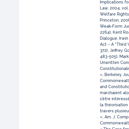
Implications fo
Law, 2004, vol.
Welfare Rights
Princeton, 2008
Weak-Form Judic
2264)
, Kent R
Dialogue, Irwin
Act – A “Third 
372)
,
Jeffrey G
483-505)
, Mark
Unwritten Cons
Constitutional
», Berkeley Jou
Commonwealth 
and Constitutio
marchaient alo
s’être intéress
la théorisatio
travers plusie
», Am. J. Comp.
Commonwealth M