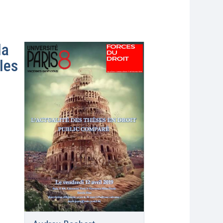
la
les