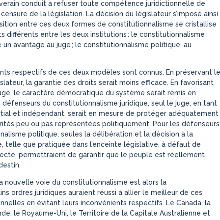
erain conduit à refuser toute compétence juridictionnelle de
censure de la législation. La décision du législateur s’impose ainsi
sition entre ces deux formes de constitutionnalisme se cristallise
s différents entre les deux institutions : le constitutionnalisme
 un avantage au juge ; le constitutionnalisme politique, au
nts respectifs de ces deux modèles sont connus. En préservant l
slateur, la garantie des droits serait moins efficace. En favorisant
juge, le caractère démocratique du système serait remis en
 défenseurs du constitutionnalisme juridique, seul le juge, en tant
rtial et indépendant, serait en mesure de protéger adéquatement
rités peu ou pas représentées politiquement. Pour les défenseurs
nalisme politique, seules la délibération et la décision à la
, telle que pratiquée dans l’enceinte législative, à défaut de
ecte, permettraient de garantir que le peuple est réellement
destin.
a nouvelle voie du constitutionnalisme est alors la
ins ordres juridiques auraient réussi à allier le meilleur de ces
nnelles en évitant leurs inconvénients respectifs. Le Canada, la
de, le Royaume-Uni, le Territoire de la Capitale Australienne et