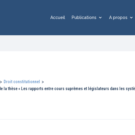
Accueil
Publications
A propos
>
Droit constitutionnel
>
r de la thèse « Les rapports entre cours suprêmes et législateurs dans les sy