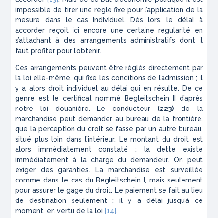
impossible de tirer une règle fixe pour l’application de la
mesure dans le cas individuel. Dès lors, le délai à
accorder reçoit ici encore une certaine régularité en
s’attachant à des arrangements admi­nistratifs dont il
faut profiter pour l’obtenir.
Ces arrangements peuvent être réglés directement par
la
loi
elle-même, qui fixe les conditions de l’ad­mission ; il
y a alors droit individuel au délai qui en résulte. De ce
genre est le certificat nommé
Begleit­schein II
d’après
notre loi douanière. Le conducteur
(223)
de la
marchandise peut demander au bureau de la frontière,
que la perception du droit se fasse par un autre bureau,
situé plus loin dans l’intérieur. Le montant du droit est
alors immédiatement constaté ; la dette existe
immédiatement à la charge du deman­deur. On peut
exiger des garanties. La marchan­dise est surveillée
comme dans le cas du
Begleitschein I
, mais seulement
pour assurer le gage du droit. Le paiement se fait au lieu
de destination seulement ; il y a délai jusqu’à ce
moment, en vertu de la loi
[14]
.