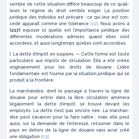
semble de cette situation diffère beaucoup de ce qu’ail­
leurs le régime du droit semble exiger. La position
juridique des individus est précaire ; ce qui leur est con­
cédé apparaît comme une tolérance
[02]
. Nous avons à
(217)
exposer ici quelle est l’importance juridique des
diffé­rentes modérations admises quand elles sont
accor­dées, et aussi longtemps qu’elles sont accordées.
I. La dette d’impôt en suspens
. — Cette forme est toute
particulière aux impôts de circulation. Elle a été créée
originairement pour les droits de douane. L’idée
fondamentale est fournie par la situation juridique qui se
produit à la frontière.
La marchandise, dont le passage à travers la ligne de
douane pour entrer dans la libre circulation amè­nera
légalement la dette d’impôt, se trouve devant les
employés. La dette n’est pas encore née. La marchan­
dise peut s’avancer pour la faire naître ; mais elle peut
aussi, sur la demande de l’intéressé, retourner dans le
pays en dehors de la ligne de douane sans avoir créé
une obligation
[03]
.