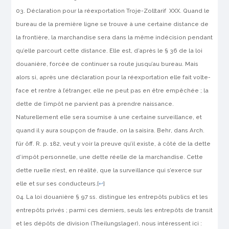
Déclaration pour la réexportation
Troje-Zolltarif
XXX. Quand le
bureau de la première ligne se trouve à une certaine distance de
la frontière, la marchandise sera dans la même indécision pendant
qu’elle parcourt cette distance. Elle est, d’après le § 36 de la loi
douanière, forcée de continuer sa route jusqu’au bureau. Mais
alors si, après une déclaration pour la réexportation elle fait volte-
face et rentre à l’étran­ger, elle ne peut pas en être empêchée ; la
dette de l’impôt ne par­vient pas à prendre naissance.
Naturellement elle sera soumise à une certaine surveillance, et
quand il y aura soupçon de fraude, on la saisira.
Behr
, dans Arch.
für öff. R. p. 182, veut y voir la preuve qu’il existe, à côté de la dette
d’impôt personnelle, une dette réelle de la marchandise. Cette
dette ruelle n’est, en réalité, que la surveillance qui s’exerce sur
elle et sur ses conducteurs.
[
↩
]
La loi douanière § 97 ss. distingue les entrepôts publics et les
entre­pôts privés ; parmi ces derniers, seuls les entrepôts de transit
et les dépôts de division (Theilungslager), nous intéressent ici :