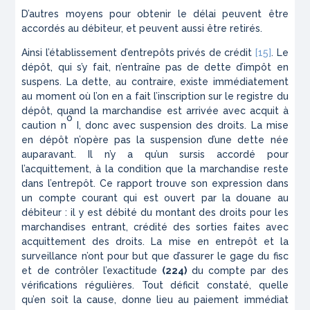
D’autres moyens pour obtenir le délai peuvent être
accordés au débiteur, et peuvent aussi être retirés.
Ainsi l’établissement d’entrepôts privés de crédit
[15]
. Le
dépôt, qui s’y fait, n’entraîne pas de dette d’impôt en
suspens. La dette, au contraire, existe immédiatement
au moment où l’on en a fait l’inscription sur le registre du
dépôt, quand la marchandise est arrivée avec acquit à
o
caution n
I, donc avec suspension des droits. La mise
en dépôt n’opère pas la suspension d’une dette née
auparavant. Il n’y a qu’un sursis accordé pour
l’acquittement, à la condition que la marchandise reste
dans l’entrepôt. Ce rapport trouve son expres­sion dans
un compte courant qui est ouvert par la douane au
débiteur : il y est débité du montant des droits pour les
marchandises entrant, crédité des sorties faites avec
acquittement des droits. La mise en entrepôt et la
surveillance n’ont pour but que d’assurer le gage du fisc
et de contrôler l’exactitude
(224)
du compte par des
vérifications régulières. Tout déficit constaté, quelle
qu’en soit la cause, donne lieu au paiement immédiat