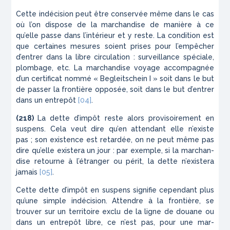
Cette indécision peut être conservée
même dans le cas
où l’on dispose de la marchandise de manière à ce
qu’elle passe dans l’intérieur et y reste. La condition est
que certaines mesures soient prises pour l’empê­cher
d’entrer dans la libre circulation : surveillance spéciale,
plombage, etc. La marchandise voyage accompagnée
d’un certificat nommé «
Begleitschein I
» soit dans le but
de passer la frontière opposée, soit dans le but d’entrer
dans un entrepôt
[04]
.
(218)
La dette d’impôt reste alors provisoirement en
sus­pens. Cela veut dire qu’en attendant elle n’existe
pas ; son existence est retardée, on ne peut même pas
dire qu’elle existera un jour : par exemple, si la marchan­
dise retourne à l’étranger ou périt, la dette n’existera
jamais
[05]
.
Cette dette d’impôt en suspens signifie cependant plus
qu’une simple indécision. Attendre à la frontière, se
trouver sur un territoire exclu de la ligne de douane ou
dans un entrepôt libre, ce n’est pas, pour une mar­