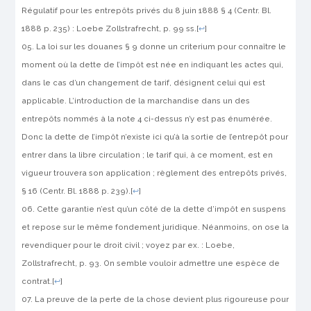
Régulatif pour les entrepôts privés du 8 juin 1888 § 4 (Centr. Bl.
1888 p. 235) :
Loebe
Zollstrafrecht, p. 99 ss.
[
↩
]
La loi sur les douanes § 9 donne un criterium pour connaître le
moment où la dette de l’impôt est née en indiquant les actes qui,
dans le cas d’un changement de tarif, désignent celui qui est
applicable. L’introduction de la marchandise dans un des
entrepôts nommés à la note 4 ci-dessus n’y est pas énumérée.
Donc la dette de l’impôt n’existe ici qu’à la sortie de l’entrepôt pour
entrer dans la libre circu­lation ; le tarif qui, à ce moment, est en
vigueur trouvera son appli­cation ; règlement des entrepôts privés,
§ 16 (Centr. Bl. 1888 p. 239).
[
↩
]
Cette garantie n’est qu’un côté de la dette d’impôt en suspens
et repose sur le même fondement juridique. Néanmoins, on ose la
revendiquer pour le droit civil ; voyez par ex. :
Loebe
,
Zollstrafrecht, p. 93. On semble vouloir admettre une espèce de
contrat.
[
↩
]
La preuve de la perte de la chose devient plus rigoureuse pour