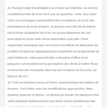
Puisqu’il s’agit d’avantages à accorder aux individus, la réserve
constitutionnelle de la loi n’est, pas en question ; mais, d’un autre
côté, ces avantages représentent des exceptions vis-à-vis des
prescriptions de la loi d’impôt ; le pouvoir exécutif, lié lui-même
par la force obligatoire de la loi, ne pourra dispenser de ces
prescriptions qu’en vertu d’une autorisation spéciale. Il faut
cependant remarquer que ces formes modi­fiées et atténuées de
la dette d’impôt ne s’appliquent pas seulement sur la demande du
sujet intéressé ; elles peuvent être
octroyées d’office
pour
préparer convenablement la perception des droits à-naître. Nous
en trouvons des exemples dans les lois d’impôts sur le sucre, sur
l’alcool, etc.
[
↩
]
Tout ce système a reçu sa forme caractéristique en matière de
douane ; il est imité, avec les modifications appropriées, dans
d’autres espèces d’impôts. Le défaut qui résulte de l’absence d’un
ordre juri­dique établi par la loi est rendu moins sensible par des