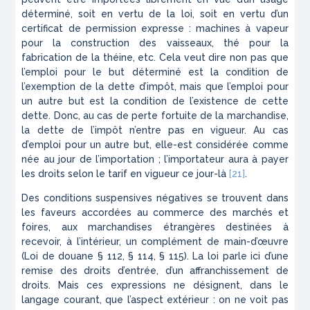
déterminé, soit en vertu de la loi, soit en vertu d’un
certificat de permission expresse : machines à vapeur
pour la construction des vaisseaux, thé pour la
fabrication de la théine, etc. Cela veut dire non pas que
l’emploi pour le but déterminé est la condition de
l’exemption de la dette d’impôt, mais que l’em­ploi pour
un autre but est la condition de l’existence de cette
dette. Donc, au cas de perte fortuite de la marchandise,
la dette de l’impôt n’entre pas en vigueur. Au cas
d’emploi pour un autre but, elle-est considérée comme
née au jour de l’importation ; l’importateur aura à payer
les droits selon le tarif en vigueur ce jour-là
[21]
.
Des conditions suspensives négatives se trouvent dans
les faveurs accordées au commerce des marchés et
foires, aux marchandises étrangères destinées à
recevoir, à l’intérieur, un complément de main-d’œuvre
(Loi de douane § 112, § 114, § 115). La loi parle ici d’une
remise des droits d’entrée, d’un affran­chissement de
droits. Mais ces expressions ne dési­gnent, dans le
langage courant, que l’aspect exté­rieur : on ne voit pas