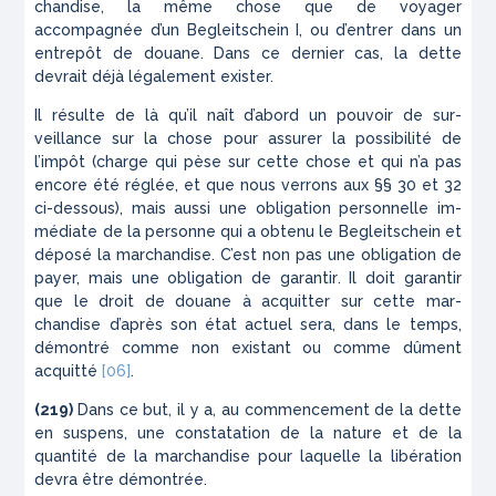
chandise, la même chose que de voyager
accompagnée d’un
Begleitschein I
, ou d’entrer dans un
entrepôt de douane. Dans ce dernier cas, la dette
devrait déjà légalement exister.
Il résulte de là qu’il naît d’abord un pouvoir de sur­
veillance sur la chose pour assurer la possibilité de
l’impôt (charge qui pèse sur cette chose et qui n’a pas
encore été réglée, et que nous verrons aux §§ 30 et 32
ci-dessous), mais aussi une obligation personnelle im­
médiate de la personne qui a obtenu le
Begleitschein
et
déposé la marchandise. C’est non pas une obligation de
payer, mais une obligation
de garantir
. Il doit garan­tir
que le droit de douane à acquitter sur cette mar­
chandise d’après son état actuel sera, dans le temps,
démontré comme non existant ou comme dûment
acquitté
[06]
.
(219)
Dans ce but, il y a, au commencement de la dette
en suspens, une constatation de la nature et de la
quantité de la marchandise pour laquelle la libération
devra être démontrée.