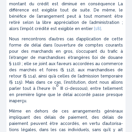
montant du crédit est diminué en conséquence La
différence est exigible tout de suite. De même, le
bénéfice de l’arrangement peut à tout moment être
retiré selon la libre appréciation de l’administration ;
alors l’impôt crédité est exigible en entier
[18]
.
Nous rencontrons d’autres cas d’application de cette
forme de délai dans l’ouverture de comptes courants
pour des marchands en gros, s’occupant du trafic à
l’étranger de marchandises étrangères (loi de douane
§ 110) ; elle se joint aux faveurs accordées au commerce
des marchés et foires (§ 112), aux marchan­dises de
retour (§ 114), ainsi qu’à celles de l’admission temporaire
(§ 115). Mais dans ce cas, l’institution, dont nous allons
o
parler tout à l’heure (n
III ci-des­sous), entre tellement
en première ligne que le délai accordé passe presque
inaperçu.
Même en dehors de ces arrangements généraux
impliquant des délais de paiement, des délais de
paiement peuvent être accordés, en vertu d’autorisa­
tions légales, dans les cas individuels, sans qu’il y ait