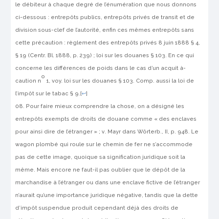
le débiteur à chaque degré de l’énumération que nous donnons
ci-des­sous : entrepôts publics, entrepôts privés de transit et de
division sous-clef de l’autorité, enfin ces mêmes entrepôts sans
cette précau­tion : règlement des entrepôts privés 8 juin 1888 § 4,
§ 19 (Centr. Bl. 1888, p. 239) ; loi sur les douanes § 103. En ce qui
concerne les diffé­rences de poids dans le cas d’un acquit à-
o
caution n
1, voy. loi sur les douanes § 103. Comp. aussi la loi de
l’impôt sur le tabac § 9.
[
↩
]
Pour faire mieux comprendre la chose, on a désigné les
entrepôts exempts de droits de douane comme « des enclaves
pour ainsi dire de l’étranger » ;
v
.
Mayr
dans Wörterb., II, p. 948. Le
wagon plombé qui roule sur le chemin de fer ne s’accommode
pas de cette image, quoique sa signification juridique soit la
même. Mais encore ne faut-il pas oublier que le dépôt de la
marchandise à l’étranger ou dans une enclave fictive de l’étranger
n’aurait qu’une importance juridique négative, tandis que la dette
d’impôt suspendue produit cependant déjà des droits de