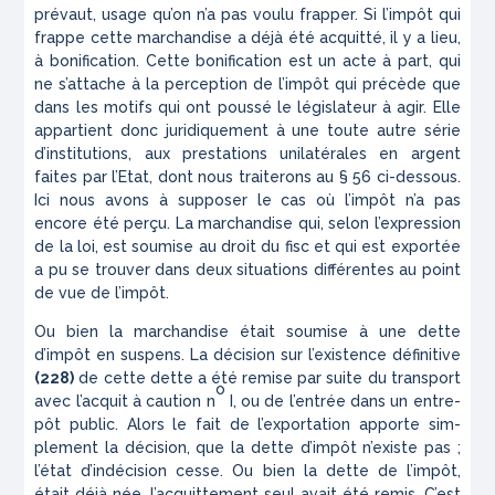
prévaut, usage qu’on n’a pas voulu frapper. Si l’impôt qui
frappe cette marchan­dise a déjà été acquitté, il y a lieu,
à bonification. Cette bonification est un acte à part, qui
ne s’attache à la perception de l’impôt qui précède que
dans les motifs qui ont poussé le législateur à agir. Elle
appartient donc juridiquement à une toute autre série
d’institutions, aux prestations unilatérales en argent
faites par l’Etat, dont nous traiterons au § 56 ci-dessous.
Ici nous avons à supposer le cas où l’im­pôt n’a pas
encore été perçu. La marchandise qui, selon l’expression
de la loi, est soumise au droit du fisc et qui est exportée
a pu se trouver dans deux situations différentes au point
de vue de l’impôt.
Ou bien la marchandise était soumise à une dette
d’impôt en suspens. La décision sur l’existence définitive
(228)
de cette dette a été remise par suite du transport
o
avec l’acquit à caution n
I, ou de l’entrée dans un entre­
pôt public. Alors le fait de l’exportation apporte sim­
plement la décision, que la dette d’impôt n’existe pas ;
l’état d’indécision cesse. Ou bien la dette de l’impôt,
était déjà née, l’acquittement seul avait été remis. C’est