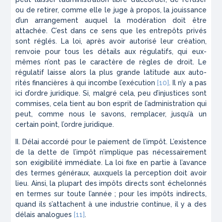
ou de retirer,
comme elle le juge à propos
, la jouis­sance
d’un arrangement auquel la modération doit être
attachée. C’est dans ce sens que les entrepôts pri­vés
sont réglés. La loi, après avoir autorisé leur créa­tion,
renvoie pour tous les détails aux régulatifs, qui eux-
mêmes n’ont pas le caractère de règles de droit. Le
régulatif laisse alors la plus grande latitude aux auto­
rités financières à qui incombe l’exécution
[10]
. Il n’y a pas
ici d’ordre juridique. Si, malgré cela, peu d’injus­tices sont
commises, cela tient au bon esprit de l’admi­nistration qui
peut, comme nous le savons, remplacer, jusqu’à un
certain point, l’ordre juridique.
II. Délai accordé
pour le paiement de l’impôt. L’existence
de la dette de l’impôt n’implique pas nécessairement
son exigibilité immédiate. La loi fixe en partie à l’avance
des termes généraux, aux­quels la perception doit avoir
lieu. Ainsi, la plupart des impôts directs sont échelonnés
en termes sur toute l’année ; pour les impôts indirects,
quand ils s’atta­chent à une industrie continue, il y a des
délais ana­logues
[11]
.