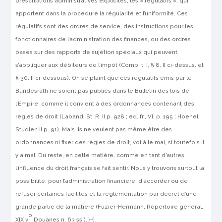
prescriptions administratives explicites, les « régulatifs », qui
apportent dans la procédure la régularité et l’uniformité. Ces
régulatifs sont des ordres de service, des instructions pour les
fonctionnaires de l’adminis­tration des finances, ou des ordres
basés sur des rapports de sujétion spéciaux qui peuvent
s’appliquer aux débiteurs de l’impôt (Comp. t. I, § 8, II ci-dessus, et
§ 30, II ci-dessous). On se plaint que ces régulatifs émis par le
Bundesrath ne soient pas publiés dans le Bulletin des lois de
l’Empire, comme il convient à des ordonnances contenant des
règles de droit (
Laband
, St. R. II p. 928 ; éd. fr., VI, p. 195 ;
Hoenel
,
Studien II p. 91). Mais ils ne veulent pas même être des
ordonnances ni fixer des règles de droit, voilà le mal, si toutefois il
y a mal. Du reste, en cette matière, comme en tant d’autres,
l’influence du droit français se fait sentir. Nous y trouvons surtout la
possibilité, pour l’administration financière, d’accorder ou de
refuser certaines facilités et la réglementation par décret d’une
grande partie de la matière (
Fuzier-Hermann
, Répertoire général,
o
XIX v
Douanes n. 63 ss.).
[
↩
]