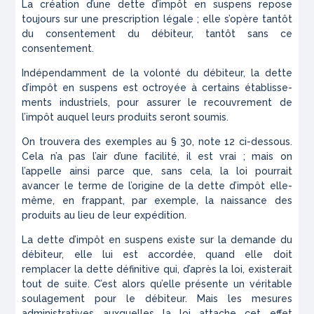
La création d’une dette d’impôt en suspens repose
toujours sur une prescription légale ; elle s’opère tantôt
du consentement du débiteur, tantôt sans ce
consentement.
Indépendamment de la volonté du débiteur, la dette
d’impôt en suspens est
octroyée
à certains établisse­
ments industriels, pour assurer le recouvrement de
l’impôt auquel leurs produits seront soumis.
On trouvera des exemples au § 30, note 12 ci-des­sous.
Cela n’a pas l’air d’une facilité, il est vrai ; mais on
l’appelle ainsi parce que, sans cela, la loi pourrait
avancer le terme de l’origine de la dette d’impôt elle-
même, en frappant, par exemple, la naissance des
produits au lieu de leur expédition.
La dette d’impôt en suspens existe sur la demande du
débiteur, elle lui est
accordée
, quand elle doit
remplacer la dette définitive qui, d’après la loi, existerait
tout de suite. C’est alors qu’elle présente un véritable
sou­lagement pour le débiteur. Mais les mesures
administratives auxquelles la loi attache cet effet