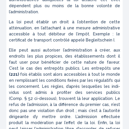
dépendent plus ou moins de la bonne volonté de
l’administra­tion.
La loi peut établir un droit à l’obtention de cette
atténuation, en l’attachant à une mesure administrative
accessible à tout débiteur de l’impôt. Exemple : le
certificat de transport contrôlé appelé
Begleits­chein I.
Elle peut aussi autoriser l’administration à créer, aux
endroits les plus propices, des établissements dont il
faut user pour bénéficier de cette nature de faveur.
C’est le cas des entrepôts publics. Les entrepôts une
(221)
fois établis sont alors accessibles à tout le monde
en remplissant les conditions fixées par les régulatifs qui
les concernent. Les règles, d’après lesquelles les indi­
vidus sont admis à profiter des services publics
(Comp. § 52 ci-dessous), trouvent là leur application. Le
refus de l’admission, à la différence du premier cas, n’est
donc pas une violation d’un droit ; mais c’est à l’auto­rité
dirigeante d’y mettre ordre. L’admission effectuée
produit la modération par l’effet de la loi. Enfin, la loi
peut laisser l’administration libre d’accorder, de refu­ser