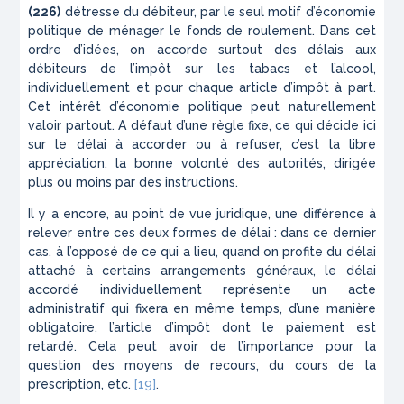
(226)
détresse du débiteur, par le seul motif d’économie
poli­tique de ménager le fonds de roulement. Dans cet
ordre d’idées, on accorde surtout des délais aux
débiteurs de l’impôt sur les tabacs et l’alcool,
individuellement et pour chaque article d’impôt à part.
Cet intérêt d’éco­nomie politique peut naturellement
valoir partout. A défaut d’une règle fixe, ce qui décide ici
sur le délai à accorder ou à refuser, c’est la libre
apprécia­tion, la bonne volonté des autorités, dirigée
plus ou moins par des instructions.
Il y a encore, au point de vue juridique, une diffé­rence à
relever entre ces deux formes de délai : dans ce dernier
cas, à l’opposé de ce qui a lieu, quand on profite du délai
attaché à certains arrange­ments généraux, le délai
accordé individuellement représente un acte
administratif qui fixera en même temps, d’une manière
obligatoire, l’article d’impôt dont le paiement est
retardé. Cela peut avoir de l’im­portance pour la
question des moyens de recours, du cours de la
prescription, etc.
[19]
.