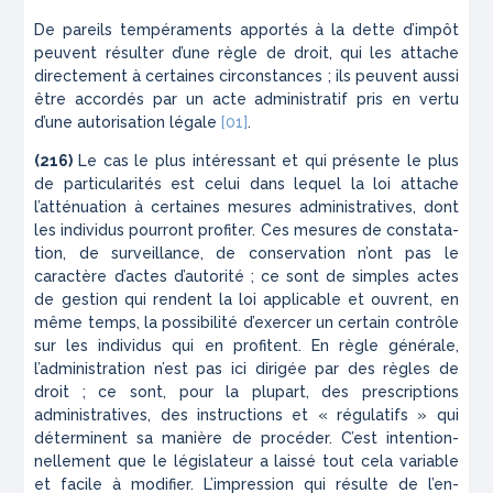
De pareils tempéraments apportés à la dette d’impôt
peuvent résulter d’une règle de droit, qui les attache
directement à certaines circonstances ; ils peuvent aussi
être accordés par un acte administratif pris en vertu
d’une autorisation légale
[01]
.
(216)
Le cas le plus intéressant et qui présente le plus
de particularités est celui dans lequel la loi attache
l’atté­nuation à
certaines mesures administratives
, dont
les individus pourront profiter. Ces mesures de constata­
tion, de surveillance, de conservation n’ont pas le
caractère d’actes d’autorité ; ce sont de simples actes
de gestion qui rendent la loi applicable et ouvrent, en
même temps, la possibilité d’exercer un certain con­trôle
sur les individus qui en profitent. En règle géné­rale,
l’administration n’est pas ici dirigée par des règles de
droit ; ce sont, pour la plupart, des prescrip­tions
administratives, des instructions et « régulatifs » qui
déterminent sa manière de procéder. C’est intention­
nellement que le législateur a laissé tout cela variable
et facile à modifier. L’impression qui résulte de l’en­