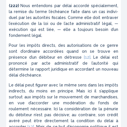
(222)
Nous entendons par délai accordé spécialement,
la remise du terme l’échéance faite dans un cas indivi­
duel par les autorités fiscales. Comme elle doit entra­ver
l’exécution de la loi ou de l’acte administratif légal, —
exécution qui est liée, — elle a toujours besoin d’un
fondement légal.
Pour les impôts directs, des autorisations de ce genre
sont d’ordinaire accordées quand on se trouve en
présence d’un débiteur en détresse
[12]
. Le délai est
prononcé par acte administratif de l’autorité qui
détermine le rapport juridique en accordant un nou­veau
délai d’échéance.
Le délai peut figurer avec le même sens dans les impôts
indirects, du moins en principe. Mais ici il s’applique
surtout aux impôts sur le mouvement de marchandises,
en vue d’accorder une modération du fonds de
roulement nécessaire. Ici la considération de la pénurie
du débiteur n’est pas décisive; au contraire, son crédit
avéré peut être directement la condition du délai à
accorder
[13]
. Mais de ce but d’économie poli­tique il est