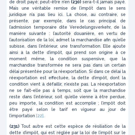
de droit payé; peut-être n’en
(230)
sera-t-il jamais payé.
Mais une véritable remise de l’impôt dans le sens
juridique n’a pas lieu ici. La chose, au contraire, se
présente, par exemple, dans le cas principal de
l’admission temporaire dite Verede­lungsverkehr, de la
manière suivante : l’autorité douanière, en vertu de
l’autorisation de la loi, admet la marchandise afin qu’elle
subisse, dans l’intérieur, une transformation. Elle ajoute
ainsi à la dette d’im­pôt, qui prend son origine à ce
moment même, la condition suspensive, que la
marchandise transfor­mée ne sera pas dans un certain
délai présentée pour la réexportation. Si dans ce délai la
réexportation est effectuée, la dette d’impôt, dont la
condition vient à défaillir, n’existe pas. La réexportation
ne se fait-elle pas à temps, soit que la marchandise
reste dans l’in­térieur, soit qu’elle vienne à être perdue,
peu importe, la condition est accomplie ; l’impôt doit
être payé selon le tarif en vigueur au jour de
l’importation
[22]
.
(231)
Tout autre est cette espèce de résiliation de la
dette d’impôt, qui est réglée par la loi de l’impôt sur le