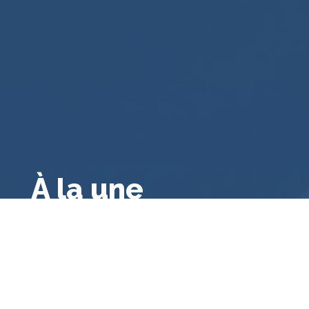
À la une
Droit public français
,
Droit français
,
Droit
administratif général
,
A la une
,
Bibliographie
Le contrôle des consultations et
référendums locaux par le juge
administratif