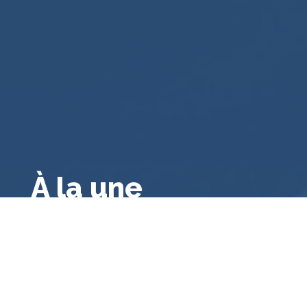
À la une
Droit public français
,
Droit français
,
Droit
administratif général
,
A la une
,
Bibliographie
Le contrôle des consultations et
référendums locaux par le juge
administratif