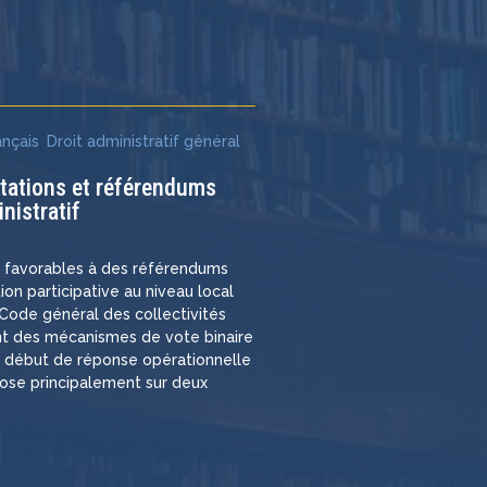
e
ançais
,
Droit administratif général
,
ltations et référendums
nistratif
s favorables à des référendums
ation participative au niveau local
e Code général des collectivités
rant des mécanismes de vote binaire
n début de réponse opérationnelle
pose principalement sur deux