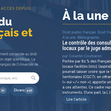
 ACCES DEPUIS
À la un
 du
çais et
Droit public français
,
Droit fr
A la une
,
Bibliographie
Le contrôle des consu
locaux par le juge admi
ement consacrée au droit
par
Corantin Courbaron
on objet scientifique. La
Portée par 82 % des Françai
rançais de l’Université de
locaux facilités [001], l’aspir
pourrait laisser croire que l
territoriales (CGCT), en off
(« oui »/« non »), apporte u
à ces attentes. Ce cadre re
Divers
51
445
instruments. D’une part, la […]
Lire l'article