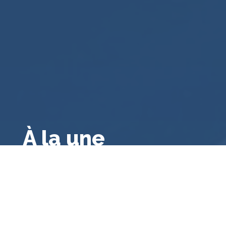
À la une
Droit public français
,
A la une
,
Droit français
,
Droit
administratif général
,
Bibliographie
Le contrôle des consultations et
référendums locaux par le juge
administratif