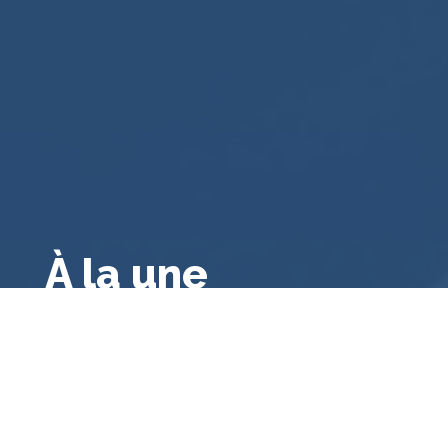
À la une
Droit public français
,
Droit français
,
Droit
administratif général
,
A la une
,
Bibliographie
Le contrôle des consultations et
référendums locaux par le juge
administratif