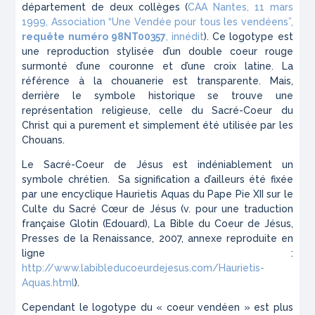
département de deux collèges (
CAA Nantes, 11 mars
1999, Association “Une Vendée pour tous les vendéens”,
requête numéro 98NT00357
, innédit
). Ce logotype est
une reproduction stylisée d’un double coeur rouge
surmonté d’une couronne et d’une croix latine. La
référence à la chouanerie est transparente. Mais,
derrière le symbole historique se trouve une
représentation religieuse, celle du Sacré-Coeur du
Christ qui a purement et simplement été utilisée par les
Chouans.
Le Sacré-Coeur de Jésus est indéniablement un
symbole chrétien. Sa signification a d’ailleurs été fixée
par une encyclique
Haurietis Aquas
du Pape Pie XII sur le
Culte du Sacré Cœur de Jésus (v. pour une traduction
française Glotin (Edouard),
La Bible du Coeur de Jésus
,
Presses de la Renaissance, 2007, annexe reproduite en
ligne :
http://www.labibleducoeurdejesus.com/Haurietis-
Aquas.html
).
Cependant le logotype du « coeur vendéen » est plus