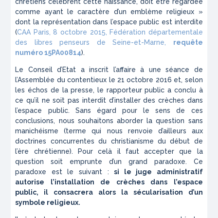
chrétiens célèbrent cette naissance, doit être regardée
comme ayant le caractère d’un emblème religieux »
dont la représentation dans l’espace public est interdite
(
CAA Paris, 8 octobre 2015, Fédération départementale
des libres penseurs de Seine-et-Marne,
requête
numéro 15PA00814
).
Le Conseil d’Etat a inscrit l’affaire à une séance de
l’Assemblée du contentieux le 21 octobre 2016 et, selon
les échos de la presse, le rapporteur public a conclu à
ce qu’il ne soit pas interdit d’installer des crèches dans
l’espace public. Sans égard pour le sens de ces
conclusions, nous souhaitons aborder la question sans
manichéisme (terme qui nous renvoie d’ailleurs aux
doctrines concurrentes du christianisme du début de
l’ère chrétienne). Pour celà il faut accepter que la
question soit emprunte d’un grand paradoxe. Ce
paradoxe est le suivant :
si le juge administratif
autorise l’installation de crèches dans l’espace
public, il consacrera alors la sécularisation d’un
symbole religieux.