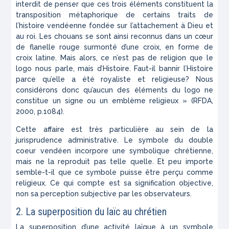
interdit de penser que ces trois éléments constituent la
transposition métaphorique de certains traits de
l’histoire vendéenne fondée sur l’attachement à Dieu et
au roi. Les chouans se sont ainsi reconnus dans un cœur
de flanelle rouge surmonté d’une croix, en forme de
croix latine. Mais alors, ce n’est pas de religion que le
logo nous parle, mais d’Histoire. Faut-il bannir l’Histoire
parce qu’elle a été royaliste et religieuse? Nous
considérons donc qu’aucun des éléments du logo ne
constitue un signe ou un emblème religieux »
(RFDA,
2000, p.1084).
Cette affaire est très particulière au sein de la
jurisprudence administrative. Le symbole du double
coeur vendéen incorpore une symbolique chrétienne,
mais ne la reproduit pas telle quelle. Et peu importe
semble-t-il que ce symbole puisse être
perçu
comme
religieux. Ce qui compte est sa signification objective,
non sa perception
subjective
par les observateurs.
2. La superposition du laïc au chrétien
La superposition d’une activité laïque à un symbole