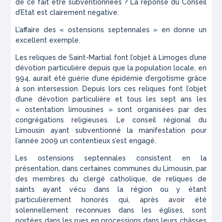
de ce fait être subventionnées ? La réponse du Conseil
d’Etat est clairement négative.
L’affaire des « ostensions septennales » en donne un
excellent exemple.
Les reliques de Saint-Martial font l’objet à Limoges d’une
dévotion particulière depuis que la population locale, en
994, aurait été guérie d’une épidémie d’ergotisme grâce
à son intersession. Depuis lors ces reliques font l’objet
d’une dévotion particulière et tous les sept ans les
« ostentation limousines » sont organisées par des
congrégations religieuses. Le conseil régional du
Limousin ayant subventionné la manifestation pour
l’année 2009 un contentieux s’est engagé.
Les ostensions septennales consistent en la
présentation, dans certaines communes du Limousin, par
des membres du clergé catholique, de reliques de
saints ayant vécu dans la région ou y étant
particulièrement honorés qui, après avoir été
solennellement reconnues dans les églises, sont
portées dans les rues en processions dans leurs châsses