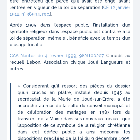
être entretenu que parce qu’il avait été érigé avant
l’entrée en vigueur de la loi de séparation (
CE
12 janvier
1912, n° 38934, rec.
).
Après 1905 dans l’espace public, l’installation d’un
symbole religieux dans l’espace public est contraire à la
loi de séparation, même s’il bénéficie avec le temps d’un
« usage local ».
CAA Nantes du 4 février 1999,
98NT00207
, C inédit au
recueil Lebon,
Association civique Joué Langueurs et
autres
:
« Considérant qu’il ressort des pièces du dossier
qu’un crucifix en plâtre, installé depuis 1945 au
secrétariat de la Mairie de Joué-sur-Erdre, a été
accroché au mur de la salle du conseil municipal et
de célébration des mariages en 1987 lors du
transfert de la Mairie dans ses nouveaux locaux ; que
l’apposition de ce symbole de la religion chrétienne
dans cet édifice public a ainsi méconnu les
dispositions précitées de la loi du 9 décembre 1905,