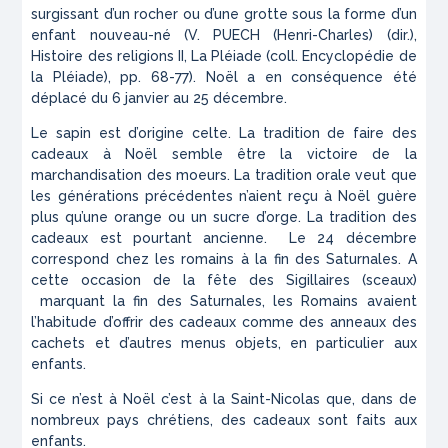
surgissant d’un rocher ou d’une grotte sous la forme d’un
enfant nouveau-né (V. PUECH (Henri-Charles) (dir.),
Histoire des religions II, La Pléiade (coll. Encyclopédie de
la Pléiade), pp. 68-77). Noël a en conséquence été
déplacé du 6 janvier au 25 décembre.
Le sapin est d’origine celte. La tradition de faire des
cadeaux à Noël semble être la victoire de la
marchandisation des moeurs. La tradition orale veut que
les générations précédentes n’aient reçu à Noël guère
plus qu’une orange ou un sucre d’orge. La tradition des
cadeaux est pourtant ancienne. Le 24 décembre
correspond chez les romains à la fin des Saturnales. A
cette occasion de la fête des Sigillaires (sceaux)
marquant la fin des Saturnales, les Romains avaient
l’habitude d’offrir des cadeaux comme des anneaux des
cachets et d’autres menus objets, en particulier aux
enfants.
Si ce n’est à Noël c’est à la Saint-Nicolas que, dans de
nombreux pays chrétiens, des cadeaux sont faits aux
enfants.