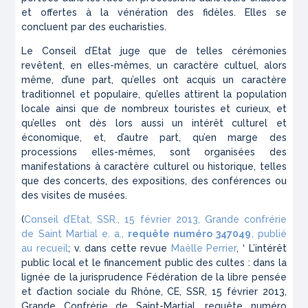
et offertes à la vénération des fidèles. Elles se
concluent par des eucharisties.
Le Conseil d’Etat juge que de telles cérémonies
revêtent, en elles-mêmes, un caractère cultuel, alors
même, d’une part, qu’elles ont acquis un caractère
traditionnel et populaire, qu’elles attirent la population
locale ainsi que de nombreux touristes et curieux, et
qu’elles ont dès lors aussi un intérêt culturel et
économique, et, d’autre part, qu’en marge des
processions elles-mêmes, sont organisées des
manifestations à caractère culturel ou historique, telles
que des concerts, des expositions, des conférences ou
des visites de musées.
(
Conseil d’Etat, SSR., 15 février 2013, Grande confrérie
de Saint Martial e. a.,
requête numéro 347049
, publié
au recueil
; v. dans cette revue
Maëlle Perrier
, ‘ L’intérêt
public local et le financement public des cultes : dans la
lignée de la jurisprudence Fédération de la libre pensée
et d’action sociale du Rhône, CE, SSR, 15 février 2013,
Grande Confrérie de Saint-Martial, requête numéro