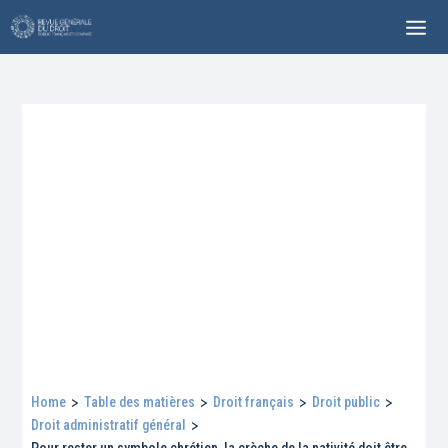
Home
>
Table des matières
>
Droit français
>
Droit public
>
Droit administratif général
>
Pour rester un symbole chrétien, la crèche de la nativité doit être