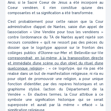
Ainsi, si le Sacré Coeur de Jésus a été incorporé au
Coeur vendéen, il n’en constitue qu’une des
composantes et sa signification a été transformée.
C’est probablement pour cette raison que la Cour
administrative d’appel de Nantes, saisie d’un appel de
l’association « Une Vendée pour tous les vendéens »
contre l’ordonnance du TA de Nantes ayant rejeté son
recours considère « qu’il ne ressort pas des pièces du
dossier que le logotype apposé sur le fronton des
collèges publics d’Olonne-sur-Mer et Belleville-sur-Vie
correspondrait, en lui-même, à la transposition directe
et immédiate d’une scène ou d’un objet du rituel d’une
quelconque religion
« ; « ce logotype, qui n’a pas été
réalisé dans un but de manifestation religieuse, ni n’a eu
pour objet de promouvoir une religion, a pour unique
fonction d’identifier, par des repères historiques et un
graphisme stylisé, l’action du Département de la
Vendée ». En d’autres termes, la Cour attribue à ce
symbole une signification historique qui se serait
superposée et aurait par là même « effacé » la
signification religieuse.