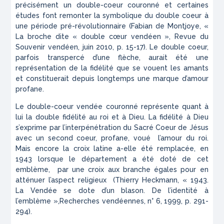
précisément un double-coeur couronné et certaines
études font remonter la symbolique du double coeur à
une période pré-révolutionnaire (Fabian de Montjoye, «
La broche dite « double cœur vendéen »,
Revue du
Souvenir vendéen
, juin 2010, p. 15-17). Le double coeur,
parfois transpercé d’une flèche, aurait été une
représentation de la fidélité que se vouent les amants
et constituerait depuis longtemps une marque d’amour
profane.
Le double-coeur vendée couronné représente quant à
lui la double fidélité au roi et à Dieu. La fidélité à Dieu
s’exprime par l’interpénétration du Sacré Coeur de Jésus
avec un second coeur, profane, voué l’amour du roi.
Mais encore la croix latine a-elle été remplacée, en
1943 lorsque le département a été doté de cet
emblème, par une croix aux branche égales pour en
atténuer l’aspect religieux (Thierry Heckmann, « 1943.
La Vendée se dote d’un blason. De l’identité à
l’emblème »,
Recherches vendéennes
, n° 6, 1999, p. 291-
294).