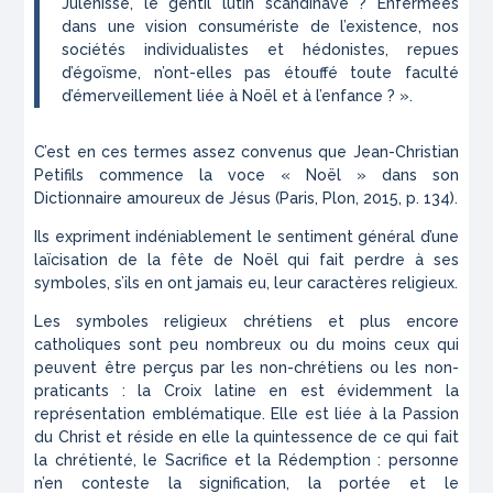
Julenisse, le gentil lutin scandinave ? Enfermées
dans une vision consumériste de l’existence, nos
sociétés individualistes et hédonistes, repues
d’égoïsme, n’ont-elles pas étouffé toute faculté
d’émerveillement liée à Noël et à l’enfance ? ».
C’est en ces termes assez convenus que Jean-Christian
Petifils commence la
voce
« Noël » dans son
Dictionnaire amoureux de Jésus
(Paris, Plon, 2015, p. 134).
Ils expriment indéniablement le sentiment général d’une
laïcisation de la fête de Noël qui fait perdre à ses
symboles, s’ils en ont jamais eu, leur caractères religieux.
Les symboles religieux chrétiens et plus encore
catholiques sont peu nombreux ou du moins ceux qui
peuvent être perçus par les non-chrétiens ou les non-
praticants : la Croix latine en est évidemment la
représentation emblématique. Elle est liée à la Passion
du Christ et réside en elle la quintessence de ce qui fait
la chrétienté, le Sacrifice et la Rédemption : personne
n’en conteste la signification, la portée et le