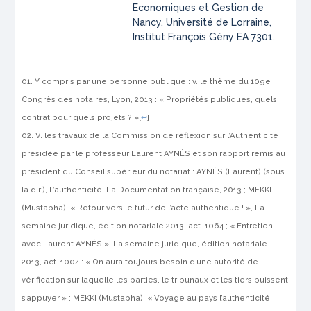
Economiques et Gestion de
Nancy, Université de Lorraine,
Institut François Gény EA 7301.
Y compris par une personne publique : v. le thème du 109e
Congrès des notaires, Lyon, 2013 : « Propriétés publiques, quels
contrat pour quels projets ? »
[
↩
]
V. les travaux de la Commission de réflexion sur l’Authenticité
présidée par le professeur Laurent AYNÈS et son rapport remis au
président du Conseil supérieur du notariat : AYNÈS (Laurent) (sous
la dir.), L’authenticité, La Documentation française, 2013 ; MEKKI
(Mustapha), « Retour vers le futur de l’acte authentique ! », La
semaine juridique, édition notariale 2013, act. 1064 ; « Entretien
avec Laurent AYNÈS », La semaine juridique, édition notariale
2013, act. 1004 : « On aura toujours besoin d’une autorité de
vérification sur laquelle les parties, le tribunaux et les tiers puissent
s’appuyer » ; MEKKI (Mustapha), « Voyage au pays l’authenticité.