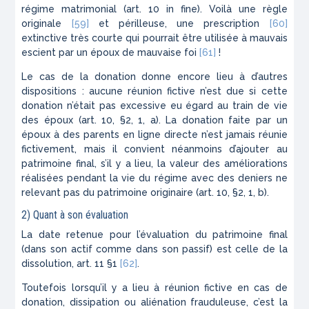
régime matrimonial (art. 10 in fine). Voilà une règle
originale
[59]
et périlleuse, une prescription
[60]
extinctive très courte qui pourrait être utilisée à mauvais
escient par un époux de mauvaise foi
[61]
!
Le cas de la donation donne encore lieu à d’autres
dispositions : aucune réunion fictive n’est due si cette
donation n’était pas excessive eu égard au train de vie
des époux (art. 10, §2, 1, a). La donation faite par un
époux à des parents en ligne directe n’est jamais réunie
fictivement, mais il convient néanmoins d’ajouter au
patrimoine final, s’il y a lieu, la valeur des améliorations
réalisées pendant la vie du régime avec des deniers ne
relevant pas du patrimoine originaire (art. 10, §2, 1, b).
2) Quant à son évaluation
La date retenue pour l’évaluation du patrimoine final
(dans son actif comme dans son passif) est celle de la
dissolution, art. 11 §1
[62]
.
Toutefois lorsqu’il y a lieu à réunion fictive en cas de
donation, dissipation ou aliénation frauduleuse, c’est la