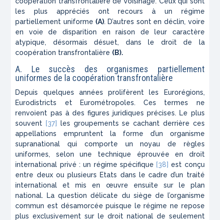
coopération transfrontalière de voisinage. Ceux qui sont
les plus appréciés ont recours à un régime
partiellement uniforme
(A)
. D’autres sont en déclin, voire
en voie de disparition en raison de leur caractère
atypique, désormais désuet, dans le droit de la
coopération transfrontalière
(B).
A. Le succès des organismes partiellement
uniformes de la coopération transfrontalière
Depuis quelques années prolifèrent les Eurorégions,
Eurodistricts et Eurométropoles. Ces termes ne
renvoient pas à des figures juridiques précises. Le plus
souvent
[37]
les groupements se cachant derrière ces
appellations empruntent la forme d’un organisme
supranational qui comporte un noyau de règles
uniformes, selon une technique éprouvée en droit
international privé : un régime spécifique
[38]
est conçu
entre deux ou plusieurs Etats dans le cadre d’un traité
international et mis en œuvre ensuite sur le plan
national. La question délicate du siège de l’organisme
commun est désamorcée puisque le régime ne repose
plus exclusivement sur le droit national de seulement