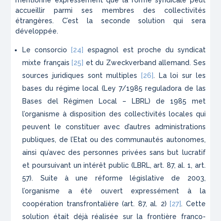
mentionne expressément que la forme syndicale peut
accueillir parmi ses membres des collectivités
étrangères. C’est la seconde solution qui sera
développée.
Le consorcio
[24]
espagnol est proche du syndicat
mixte français
[25]
et du Zweckverband allemand. Ses
sources juridiques sont multiples
[26]
. La loi sur les
bases du régime local (Ley 7/1985 reguladora de las
Bases del Régimen Local – LBRL) de 1985 met
l’organisme à disposition des collectivités locales qui
peuvent le constituer avec d’autres administrations
publiques, de l’Etat ou des communautés autonomes,
ainsi qu’avec des personnes privées sans but lucratif
et poursuivant un intérêt public (LBRL, art. 87, al. 1, art.
57). Suite à une réforme législative de 2003,
l’organisme a été ouvert expressément à la
coopération transfrontalière (art. 87, al. 2)
[27]
. Cette
solution était déjà réalisée sur la frontière franco-