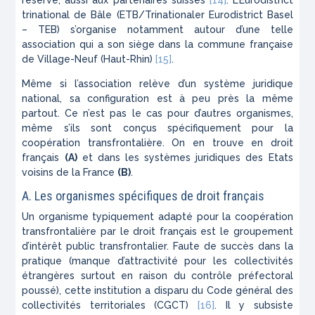
réserve, aussi aux partenaires suisses
[14]
. L’Eurodistrict
trinational de Bâle (ETB/Trinationaler Eurodistrict Basel
– TEB) s’organise notamment autour d’une telle
association qui a son siège dans la commune française
de Village-Neuf (Haut-Rhin)
[15]
.
Même si l’association relève d’un système juridique
national, sa configuration est à peu près la même
partout. Ce n’est pas le cas pour d’autres organismes,
même s’ils sont conçus spécifiquement pour la
coopération transfrontalière. On en trouve en droit
français
(A)
et dans les systèmes juridiques des Etats
voisins de la France
(B)
.
A. Les organismes spécifiques de droit français
Un organisme typiquement adapté pour la coopération
transfrontalière par le droit français est le groupement
d’intérêt public transfrontalier. Faute de succès dans la
pratique (manque d’attractivité pour les collectivités
étrangères surtout en raison du contrôle préfectoral
poussé), cette institution a disparu du Code général des
collectivités territoriales (CGCT)
[16]
. Il y subsiste