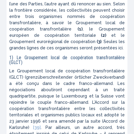
l’une des Parties, l’autre ayant dû renoncer au sien. Selon
la frontière considérée, les collectivités peuvent choisir
entre trois organismes nommés de coopération
transfrontalière, à savoir le Groupement local de
coopération transfrontalière
(1)
, le Groupement
européen de coopération territoriale
(2)
et le
Groupement eurorégional de coopération
(3)
. Seules les
grandes lignes de ces organismes seront présentées ici.
1) Le Groupement local de coopération transfrontalière
(GLCT)
Le Groupement local de coopération transfrontalière
(GLCT) (grenzüberschreitender örtlicher Zweckverband)
a été conçu dans le cadre franco-allemand. Les
négociations aboutiront cependant à un traité
quadripartite, puisque le Luxembourg et la Suisse vont
rejoindre le couple franco-allemand. L’Accord sur la
coopération transfrontalière entre les collectivités
territoriales et organismes publics locaux est adopté le
23 janvier 1996 et sera amendé par la suite (Accord de
Karlsruhe)
[39]
. Par ailleurs, un autre accord, très
étroitement inspiré de celui de Karlsruhe – il reprend