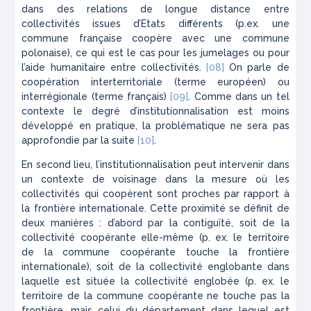
dans des relations de longue distance entre
collectivités issues d’Etats différents (p.ex. une
commune française coopère avec une commune
polonaise), ce qui est le cas pour les jumelages ou pour
l’aide humanitaire entre collectivités.
[08]
On parle de
coopération interterritoriale (terme européen) ou
interrégionale (terme français)
[09]
. Comme dans un tel
contexte le degré d’institutionnalisation est moins
développé en pratique, la problématique ne sera pas
approfondie par la suite
[10]
.
En second lieu, l’institutionnalisation peut intervenir dans
un contexte de voisinage dans la mesure où les
collectivités qui coopèrent sont proches par rapport à
la frontière internationale. Cette proximité se définit de
deux manières : d’abord par la contiguïté, soit de la
collectivité coopérante elle-même (p. ex. le territoire
de la commune coopérante touche la frontière
internationale), soit de la collectivité englobante dans
laquelle est située la collectivité englobée (p. ex. le
territoire de la commune coopérante ne touche pas la
frontière, mais celui du département dans lequel est