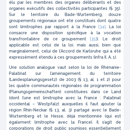
élu par les membres des organes délibérants et des
organes exécutifs des collectivités participantes (§ 35).
Sur le territoire du Bade-Wurtemberg, douze
groupements régionaux ont été constitués dont quatre
sont limitrophes par rapport à la France
[34]
. La loi
consacre une disposition spécifique à la vocation
transfrontalière de ce groupement
[35]
). Le droit
applicable est celui de la loi, mais aussi, bien que
marginalement, celui de l’Accord de Karlsruhe qui a été
expressément étendu à ces groupements (infra II, A, 1).
Une solution analogue vaut selon la loi de Rhénanie-
Palatinat sur l’aménagement du territoire
(Landesplanungsgesetz) de 2003 (§ 13, al. 1 et 2) pour
les quatre communautés régionales de programmation
(Planungsgemeinschaften) constituées dans ce Land
(dont l’une est limitrophe avec la France : Palatinat
occidental – Westpfalz) auxquelles il faut ajouter la
région Rhin-Neckar (§ 13, al. 3) partagé avec le Bade-
Wurtemberg et le Hesse, déjà mentionnée (qui est
également limitrophe avec la France). Il s’agit de
corporations de droit public soumises essentiellement