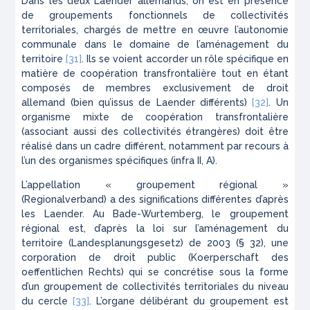
Dans les deux Laender allemands, on est en présence
de groupements fonctionnels de collectivités
territoriales, chargés de mettre en œuvre l’autonomie
communale dans le domaine de l’aménagement du
territoire
[31]
. Ils se voient accorder un rôle spécifique en
matière de coopération transfrontalière tout en étant
composés de membres exclusivement de droit
allemand (bien qu’issus de Laender différents)
[32]
. Un
organisme mixte de coopération transfrontalière
(associant aussi des collectivités étrangères) doit être
réalisé dans un cadre différent, notamment par recours à
l’un des organismes spécifiques (infra II, A).
L’appellation « groupement régional »
(Regionalverband) a des significations différentes d’après
les Laender. Au Bade-Wurtemberg, le groupement
régional est, d’après la loi sur l’aménagement du
territoire (Landesplanungsgesetz) de 2003 (§ 32), une
corporation de droit public (Koerperschaft des
oeffentlichen Rechts) qui se concrétise sous la forme
d’un groupement de collectivités territoriales du niveau
du cercle
[33]
. L’organe délibérant du groupement est