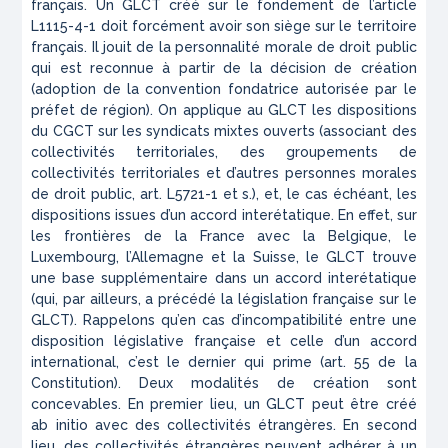
français. Un GLCT créé sur le fondement de l’article
L1115-4-1 doit forcément avoir son siège sur le territoire
français. Il jouit de la personnalité morale de droit public
qui est reconnue à partir de la décision de création
(adoption de la convention fondatrice autorisée par le
préfet de région). On applique au GLCT les dispositions
du CGCT sur les syndicats mixtes ouverts (associant des
collectivités territoriales, des groupements de
collectivités territoriales et d’autres personnes morales
de droit public, art. L5721-1 et s.), et, le cas échéant, les
dispositions issues d’un accord interétatique. En effet, sur
les frontières de la France avec la Belgique, le
Luxembourg, l’Allemagne et la Suisse, le GLCT trouve
une base supplémentaire dans un accord interétatique
(qui, par ailleurs, a précédé la législation française sur le
GLCT). Rappelons qu’en cas d’incompatibilité entre une
disposition législative française et celle d’un accord
international, c’est le dernier qui prime (art. 55 de la
Constitution). Deux modalités de création sont
concevables. En premier lieu, un GLCT peut être créé
ab initio avec des collectivités étrangères. En second
lieu, des collectivités étrangères peuvent adhérer à un