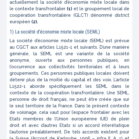
actuellement la société d’économie mixte locale dans
le contexte transfrontalier
(1)
et le groupement local de
coopération transfrontalière (GLCT) dénommé district
européen
(2).
1) La société d’économie mixte locale (SEML)
La société d’économie mixte locale (SEML) est prévue
au CGCT aux articles L1521-1 et suivants. D’une manière
générale, la SEML est une variante de la société
anonyme, ouverte aux personnes publiques, en
l’occurrence aux collectivités territoriales et à leurs
groupements. Ces personnes publiques locales doivent
détenir plus de la moitié du capital et des voix. L’article
L1522-1 aborde spécifiquement les SEML dans le
contexte de la coopération transfrontalière. Une SEML,
personne de droit français, ne peut être créée que sur
le seul territoire de la France. Dans le présent contexte
de voisinage, cela vaut pour l’espace frontalier avec les
Etats membres de l’Union européenne (UE) de plein
droit et avec d’autres Etats si un accord interétatique
l’autorise préalablement. De tels accords existent pour
la Suisse (Accord de Karlsruhe, 1996 – infra II, A, 1) et