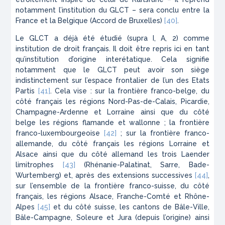
notamment l’institution du GLCT – sera conclu entre la
France et la Belgique (Accord de Bruxelles)
[40]
.
Le GLCT a déjà été étudié (supra I, A, 2) comme
institution de droit français. Il doit être repris ici en tant
qu’institution d’origine interétatique. Cela signifie
notamment que le GLCT peut avoir son siège
indistinctement sur l’espace frontalier de l’un des Etats
Partis
[41]
. Cela vise : sur la frontière franco-belge, du
côté français les régions Nord-Pas-de-Calais, Picardie,
Champagne-Ardenne et Lorraine ainsi que du côté
belge les régions flamande et wallonne ; la frontière
franco-luxembourgeoise
[42]
; sur la frontière franco-
allemande, du côté français les régions Lorraine et
Alsace ainsi que du côté allemand les trois Laender
limitrophes
[43]
(Rhénanie-Palatinat, Sarre, Bade-
Wurtemberg) et, après des extensions successives
[44]
,
sur l’ensemble de la frontière franco-suisse, du côté
français, les régions Alsace, Franche-Comté et Rhône-
Alpes
[45]
et du côté suisse, les cantons de Bâle-Ville,
Bâle-Campagne, Soleure et Jura (depuis l’origine) ainsi