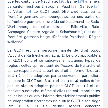
que les cantons de Neuchâtel
[46]
, Berne
[47]
(même si
ce canton n’est pas limitrophe), Vaud
[48]
, Genève
[49]
et Valais
[50]
. Le GLCT peut être créé aussi sur la
frontière germano-luxembourgeoise, sur une partie de
la frontière germano-suisse (du côté allemand : le Bade-
Wurtemberg, du côté suisse : Bâle-Ville, Bâle-
Campagne, Soleure, Argovie et Schaffhouse
[51]
et de la
frontière germano-belge (Rhénanie-Palatinat ; Région
wallonne).
Le GLCT est une personne morale de droit public
(Accord de Karls-ruhe, art. 11, al. 2). Le droit applicable à
un GLCT concret se subdivise en plusieurs types de
règles : celles qui résultent de l’Accord de Karlsruhe et
qui correspondent à la part de droit uniforme (ibid., art.
11 à 15), celles adoptées par la convention particulière
qui crée le GLCT (art. 8 al. 1 et art. 3 et 4), celles fixées
par les statuts adoptés pour le GLCT (art. 12) et, de
manière subsidiaire, même si elles restent importantes,
celles issues du droit interne des établissements publics
de coopération intercommunale où le GLCT a son siège
(art. 11 al. 1). Ce dernier aspect concerne