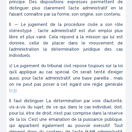
principe. Des dispositions expresses per­mettent de
distinguer plus clairement l’acte admi­nistratif en le
faisant connaître par sa forme, son origine, son contenu.
II. — Le jugement de la procédure civile a son rôle
stéréotypé ; l’acte administratif est d’un emploi plus
libre et plus varié. Cela répond à la mission qui lui est
donnée, celle de placer dans le mouvement de
l’administration la détermination juridique des cas
individuels.
1) Le jugement du tribunal civil repose toujours sur la loi
qu’il applique au cas spécial. On serait tenté d’exiger
aussi, pour l’acte administratif, une base pareille ; mais
on ne peut pas poser à cet égard une règle générale
[03]
.
Il faut distinguer. La détermination par voie d’au­torité,
vis-à-vis du sujet, de ce qui, dans le cas indi­viduel, doit,
pour lui, être de droit, n’est pas comprise dans la réserve
de la loi. C’est une émanation de la puissance publique,
qui appartient également au pou­voir exécutif. Tout
dépend donc du contenu de l’acte
(123)
administratif.