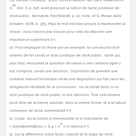
Merkel, Encyklop., § 210, Contra
Laband
, qui, dans Staatsrecht,
re
(1
éd.), II, p. 216, avait proposé la notion de l’acte juridique de
droit public :
Bernatzik
, Rechtskraft, p. 10, note, et
G
.
Meyer
dans
Annalen, 1878, p. 383. Mais le mot est bien propre à représenter la
chose ; nous n’avons pas besoin pour cela d’y attacher une
importance supérieure.
[
↩
]
Pour expliquer la chose par un exemple, la concession d’un
che­min de fer serait un acte juridique de droit public ; l’acte qui,
plus tard, résoudrait la question de savoir si une certaine ligne y
est com­prise, serait une décision ; l’injonction de prendre une
certaine mesure technique serait une disposition qui fait valoir les
obliga­tions résultant de la concession ; ce ne serait donc ni un
acte juridi­que de droit public, ni une décision. Tout cela émane
peut-être de la même autorité, dans la même forme, et à la nature
commune de l’acte administratif.
[
↩
]
Comp. sur la notion si intéressante et si importante du
o
« Gewaltverhältniss », § 9, I, n
2 ci-dessus.
[
↩
]
Sur la différence entre l’acte collectif et la règle de droit :