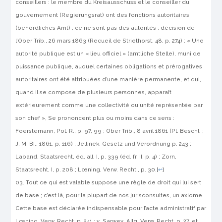
conseil­lers : le membre du
Kreisausschuss
et le conseiller du
gouvernement (
Regierungsrat
) ont des fonctions autoritaires
(
behördliches
Amt
) ; ce ne sont pas des autorités : décision de
l’Ober Trib., 26 mars 1863 (Recueil de Striethorst, 48, p. 274) : « Une
autorité publique est un « lieu officiel » (
amtliche
Stelle
), muni de
puissance publique, auquel certaines obligations et prérogatives
autoritaires ont été attribuées d’une manière permanente, et qui,
quand il se compose de plusieurs personnes, apparaît
extérieurement comme une collectivité ou unité représentée par
son chef », Se prononcent plus ou moins dans ce sens :
Foersternann
, Pol. R., p. 97, 99 ; Ober Trib., 8 avril 1861 (Pl. Beschl. ;
J. M. BI., 1861, p. 116) ;
Jellinek
, Gesetz und Verordnung p. 243 ;
Laband
, Staatsrecht, éd. all. I, p. 339 (éd. fr. II, p. 4) ;
Zorn
,
Staatsrecht, I, p. 208 ;
Lœning
, Verw. Recht., p. 30.
[
↩
]
Tout ce qui est valable suppose une règle de droit qui lui sert
de base ; c’est là, pour la plupart de nos jurisconsultes, un axiome.
Cette base est déclarée indispensable pour l’acte administratif par
Lœning
, Verw. Recht, p. 241 ;
v
.
Sarwey
, Allg. Verw. Recht, p. 27, et