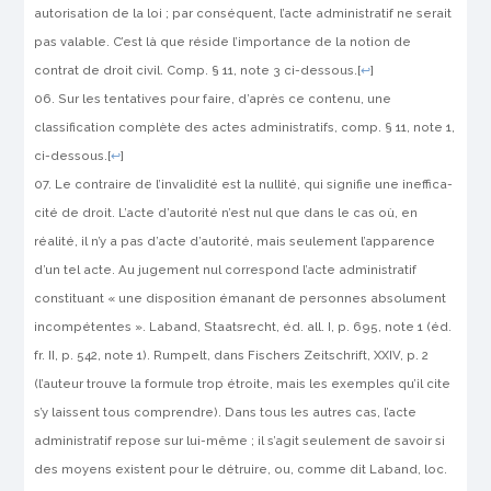
autorisation de la loi ; par conséquent, l’acte administratif ne serait
pas valable. C’est là que réside l’importance de la notion de
contrat de droit civil. Comp. § 11, note 3 ci-des­sous.
[
↩
]
Sur les tentatives pour faire, d’après ce contenu, une
classifica­tion complète des actes administratifs, comp. § 11, note 1,
ci-dessous.
[
↩
]
Le contraire de
l’invalidité
est la
nullité
, qui signifie une ineffica­
cité de droit. L’acte d’autorité n’est nul que dans le cas où, en
réalité, il n’y a pas d’acte d’autorité, mais seulement l’apparence
d’un tel acte. Au jugement nul correspond l’acte administratif
constituant « une dis­position émanant de personnes absolument
incompétentes ».
Laband
, Staatsrecht, éd. all. I, p. 695, note 1 (éd.
fr. II, p. 542, note 1).
Rumpelt
, dans Fischers Zeitschrift, XXIV, p. 2
(l’auteur trouve la formule trop étroite, mais les exemples qu’il cite
s’y laissent tous comprendre). Dans tous les autres cas, l’acte
administratif repose sur lui-même ; il s’agit seulement de savoir si
des moyens existent pour le détruire, ou, comme dit
Laband
,
loc
.