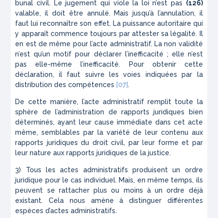
bunal civil. Le jugement qui viole la loi n’est pas
(126)
valable, il doit être annulé. Mais jusqu’à l’annulation, il
faut lui reconnaître son effet. La puissance autori­taire qui
y apparaît commence toujours par attester sa légalité. Il
en est de même pour l’acte administratif. La non validité
n’est qu’un motif pour déclarer l’inef­ficacité ; elle n’est
pas elle-même l’inefficacité. Pour obtenir cette
déclaration, il faut suivre les voies indi­quées par la
distribution des compétences
[07]
.
De cette manière, l’acte administratif remplit toute la
sphère de l’administration de rapports juridiques bien
déterminés, ayant leur cause immédiate dans cet acte
même, semblables par la variété de leur contenu aux
rapports juridiques du droit civil, par leur forme et par
leur nature aux rapports juridiques de la justice.
3) Tous les actes administratifs produisent un ordre
juridique pour le cas individuel. Mais, en même temps, ils
peuvent se rattacher plus ou moins à un ordre déjà
existant. Cela nous amène à distinguer
différentes
espèces
d’actes
administratifs
.