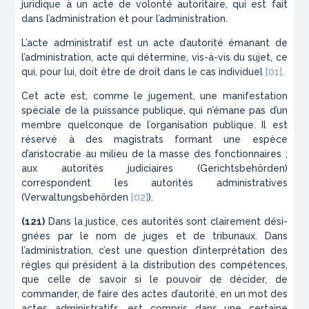
juridique à un acte de volonté autoritaire, qui est fait
dans l’administration et pour l’administration.
L’acte
administratif
est
un
acte
d’autorité
émanant
de
l’administration
,
acte
qui
détermine
,
vis-à-vis
du
sujet
,
ce
qui
,
pour
lui
,
doit
être
de
droit
dans
le
cas
individuel
[01]
.
Cet acte est, comme le jugement, une manifestation
spéciale de la puissance publique, qui n’émane pas d’un
membre quelconque de l’organisation publique. Il est
réservé à des magistrats formant une espèce
d’aristocra­tie au milieu de la masse des fonctionnaires ;
aux
auto­rités
judiciaires
(
Gerichtsbehörden
)
correspondent les
autorités
administratives
(Verwaltungsbehörden
[02]
).
(121)
Dans la justice, ces autorités sont clairement dési­
gnées par le nom de juges et de tribunaux. Dans
l’administration, c’est une question d’interprétation des
règles qui président à la distribution des compé­tences,
que celle de savoir si le pouvoir de décider, de
commander, de faire des actes d’autorité, en un mot des
actes administratifs, est compris dans une cer­taine