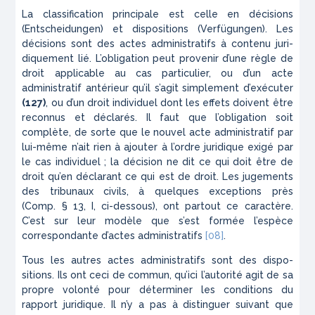
La classification principale est celle en décisions
(
Entscheidungen
) et dispositions (
Verfügungen
). Les
décisions
sont des actes administratifs à contenu juri­
diquement lié. L’obligation peut provenir d’une règle de
droit applicable au cas particulier, ou d’un acte
administratif antérieur qu’il s’agit simplement d’exécuter
(127)
, ou d’un droit individuel dont les effets doivent être
reconnus et déclarés. Il faut que l’obligation soit
complète, de sorte que le nouvel acte administratif par
lui-même n’ait rien à
ajouter
à l’ordre juridique exigé par
le cas individuel ; la décision ne dit ce qui
doit
être
de
droit qu’en déclarant ce qui
est
de droit. Les jugements
des tribunaux civils, à quelques exceptions près
(Comp. § 13, I, ci-dessous), ont partout ce caractère.
C’est sur leur modèle que s’est formée l’es­pèce
correspondante d’actes administratifs
[08]
.
Tous les autres actes administratifs sont des
dispo­
sitions
. Ils ont ceci de commun, qu’ici l’autorité agit de sa
propre volonté pour déterminer les conditions du
rapport juridique. Il n’y a pas à distinguer suivant que