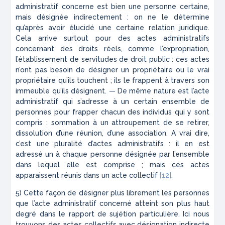
administratif concerne est bien une personne certaine,
mais
désignée
indirectement
: on ne le déter­mine
qu’après avoir élucidé une certaine relation juridique.
Cela arrive surtout pour des actes admi­nistratifs
concernant des droits réels, comme l’expro­priation,
l’établissement de servitudes de droit public : ces actes
n’ont pas besoin de désigner un proprié­taire ou le vrai
propriétaire qu’ils touchent ; ils le frap­pent à travers son
immeuble qu’ils désignent. — De même nature est l’acte
administratif qui s’adresse à un certain ensemble de
personnes pour frapper chacun des individus qui y sont
compris : sommation à un attroupement de se retirer,
dissolution d’une réu­nion, d’une association. A vrai dire,
c’est une
pluralité
d’actes administratifs : il en est
adressé un à chaque personne désignée par l’ensemble
dans lequel elle est comprise ; mais ces actes
apparaissent réunis dans un acte collectif
[12]
.
5) Cette façon de désigner plus librement les per­sonnes
que l’acte administratif concerné atteint son plus haut
degré dans le rapport de sujétion particu­lière. Ici nous
trouvons des actes collectifs avec désignation indirecte