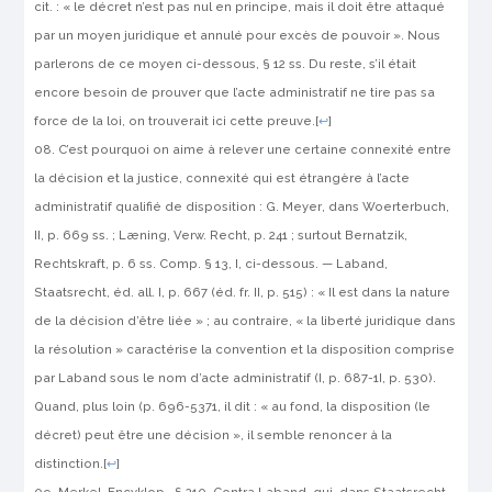
cit
. : « le décret n’est pas nul en prin­cipe, mais il doit être attaqué
par un moyen juridique et annulé pour excès de pouvoir ». Nous
parlerons de ce moyen ci-dessous, § 12 ss. Du reste, s’il était
encore besoin de prouver que l’acte administratif ne tire pas sa
force de la loi, on trouverait ici cette preuve.
[
↩
]
C’est pourquoi on aime à relever une certaine connexité entre
la
décision
et la justice, connexité qui est étrangère à l’acte
administra­tif qualifié de
disposition
:
G
.
Meyer
, dans Woerterbuch,
II, p. 669 ss. ;
Læning
, Verw. Recht, p. 241 ; surtout
Bernatzik
,
Rechtskraft, p. 6 ss. Comp. § 13, I, ci-dessous. —
Laband
,
Staatsrecht, éd. all. I, p. 667 (éd. fr. II, p. 515) : « Il est dans la nature
de la décision d’être liée » ; au contraire, « la liberté juridique dans
la résolution » caractérise la con­vention et la disposition comprise
par Laband sous le nom d’acte administratif (I, p. 687-1I, p. 530).
Quand, plus loin (p. 696-5371, il dit : « au fond, la disposition (le
décret) peut être une décision », il semble renoncer à la
distinction.
[
↩
]