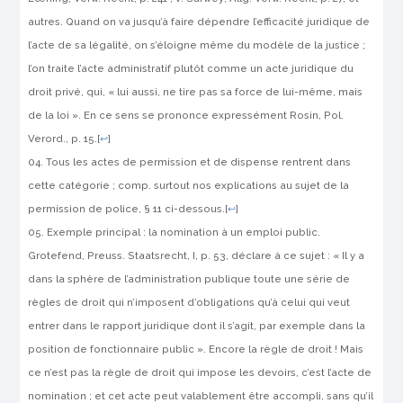
autres. Quand on va jusqu’à faire dépendre l’efficacité juridique de
l’acte de sa légalité, on s’éloigne même du modèle de la justice ;
l’on traite l’acte administratif plutôt comme un acte juridique du
droit privé, qui, « lui aussi, ne tire pas sa force de lui-même, mais
de la loi ». En ce sens se prononce expressément
Rosin
, Pol.
Verord., p. 15.
[
↩
]
Tous les actes de permission et de dispense rentrent dans
cette catégorie ; comp. surtout nos explications au sujet de la
permission de police, § 11 ci-dessous.
[
↩
]
Exemple principal : la nomination à un emploi public.
Grotefend
, Preuss. Staatsrecht, I, p. 53, déclare à ce sujet : « Il y a
dans la sphère de l’administration publique toute une série de
règles de droit qui n’imposent d’obligations qu’à celui qui veut
entrer dans le rapport juridique dont il s’agit, par exemple dans la
position de fonctionnaire public ». Encore la règle de droit ! Mais
ce n’est pas la règle de droit qui impose les devoirs, c’est l’acte de
nomination ; et cet acte peut valablement être accompli, sans qu’il