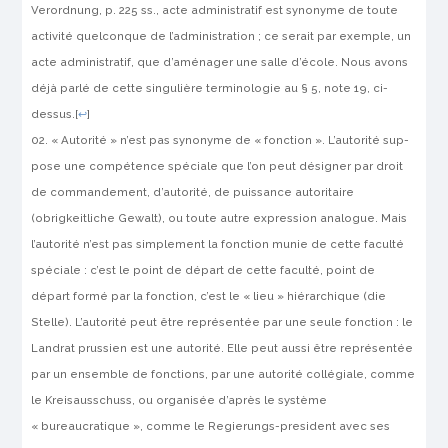
Verordnung, p. 225 ss., acte administratif est synonyme de toute
activité quelcon­que de l’administration ; ce serait par exemple, un
acte administratif, que d’aménager une salle d’école. Nous avons
déjà parlé de cette sin­gulière terminologie au § 5, note 19, ci-
dessus.
[
↩
]
« Autorité » n’est pas synonyme de « fonction ». L’autorité sup­
pose une compétence spéciale que l’on peut désigner par droit
de com­mandement, d’autorité, de puissance autoritaire
(
obrigkeitliche
Gewalt
), ou toute autre expression analogue. Mais
l’autorité n’est pas simplement la fonction munie de cette faculté
spéciale : c’est le point de départ de cette faculté, point de
départ formé par la fonction, c’est le « lieu » hiérarchique (
die
Stelle
). L’autorité peut être représentée par une seule fonction : le
Landrat
prussien est une autorité. Elle peut aussi être représentée
par un ensemble de fonctions, par une autorité collé­giale, comme
le
Kreisausschuss
, ou organisée d’après le système
« bureaucratique », comme le
Regierungs-president
avec ses