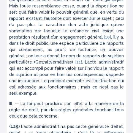
Mais toute ressemblance cesse, quand la
disposition
ne
sert qu’à faire valoir le pouvoir général que, en vertu du
rapport existant, l’autorité doit exercer sur le sujet ; ceci
n’a pas plus le caractère d’un acte juri­dique qu’une
sommation par laquelle le créancier civil exige une
prestation résultant d’un engagement général
[10]
. Il y a,
dans le droit public, une espèce particulière de rapports
qui contiennent, au profit de l’autorité, un pouvoir
général : on leur a donné le nom de rapports de sujétion
particulière (Gewalt­verhältniss)
[11]
. L’acte administratif
qui est accom­pli pour faire valoir sur l’individu le rapport
de sujé­tion et pour en tirer les conséquences, s’appelle
une
instruction
. Le principal exemple est l’instruction qui
est adressée aux fonctionnaires ; mais ce n’est pas le
seul exemple.
III. — La loi peut produire son effet à la manière de la
règle de droit, par des règles générales touchant tous
ceux que cela concerne.
(129)
L’acte administratif n’a pas cette généralité d’effet,
quant à si force obligatoire ; c’est là la différence