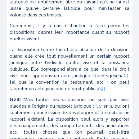
l’autorité est entièrement libre ou suivant qu’il ne lui est
laissé qu’une certaine latitude pour mani­fester sa
volonté dans ces limites.
Cependant, il y a une distinction à faire parmi les
dispositions
, d’après leur importance quant au rapport
qu’elles visent.
La
disposition
forme l’antithèse absolue de la
décision
,
quand elle crée tout nouvellement un certain rapport
juridique entre l’individu qu’elle vise et la puissance
publique. Elle correspond alors à ce que, dans le droit
civil, nous appelons un acte juridique (
Rechts­geschäft
),
tel que la convention, le testament, etc. ; on peut
l’appeler un
acte
juridique
de
droit
public
[09]
.
(128)
Mais toutes les
dispositions
ne sont pas ainsi
placées à l’origine du rapport juridique ; il y en a qui ont
seulement pour mission de développer et de réaliser un
rapport existant. La
disposition
peut alors y appor­ter
des changements, des complètements, des annu­lations
etc., toutes choses que l’on pourrait peut-être
comprendre encore sous la notion de l’acte juridique.