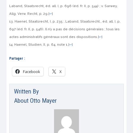
Laband, Staatsrecht, éd. all. I, p. 696 (éd. fr. II, p. 544) ; v. Sarwey,
Allg. Verw. Recht, p. 29.
[
↩
]
Haenel, Staatsrecht, I, p. 235 ; Laband, Staatsrecht., éd. all. I, p,
697 (éd. fr. II, p. 546). Il n’y a pas de décisions générales ; tous les
actes administratifs généraux sont des dispositions.
[
↩
]
Haenel
, Studien, II, p. 64, note 1.
[
↩
]
Partager :
Facebook
X
Written By
About
Otto Mayer