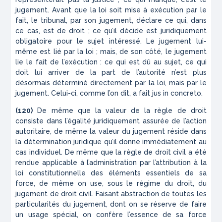
jugement
. Avant que la loi soit mise à exécu­tion par le
fait, le tribunal, par son jugement, déclare ce qui, dans
ce cas, est de droit ; ce qu’il décide est juri­diquement
obligatoire pour le sujet intéressé. Le juge­ment lui-
même est lié par la loi ; mais, de son côté, le jugement
lie le fait de l’exécution : ce qui est dû au sujet, ce qui
doit lui arriver de la part de l’autorité n’est plus
désormais déterminé directement par la loi, mais par le
jugement. Celui-ci, comme l’on dit, a fait
jus
in
concreto
.
(120)
De même que la valeur de la règle de droit
consiste dans l’égalité juridiquement assurée de l’action
autoritaire, de même la valeur du jugement réside dans
la détermination juridique qu’il donne immé­diatement au
cas individuel. De même que la règle de droit civil a été
rendue applicable à l’administra­tion par l’attribution à la
loi constitutionnelle des éléments essentiels de sa
force, de même on use, sous le régime du droit, du
jugement de droit civil. Fai­sant abstraction de toutes les
particularités du juge­ment, dont on se réserve de faire
un usage spécial, on confère l’essence de sa force