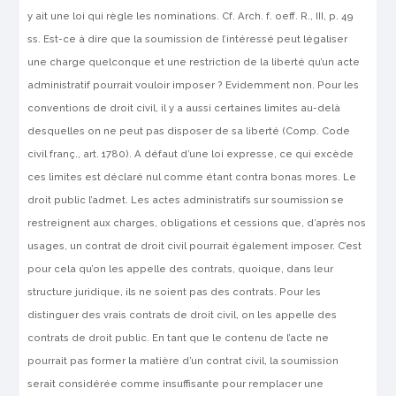
y ait une loi qui règle les nominations. Cf. Arch. f. oeff. R., III, p. 49
ss. Est-ce à dire que la soumission de l’intéressé peut légaliser
une charge quelconque et une restriction de la liberté qu’un acte
administratif pourrait vouloir imposer ? Evidem­ment non. Pour les
conventions de droit civil, il y a aussi certaines limites au-delà
desquelles on ne peut pas disposer de sa liberté (Comp. Code
civil franç., art. 1780). A défaut d’une loi expresse, ce qui excède
ces limites est déclaré nul comme étant
contra
bonas
mores
. Le
droit public l’admet. Les actes administratifs sur soumission se
restreignent aux charges, obligations et cessions que, d’après nos
usages, un contrat de droit civil pourrait également imposer. C’est
pour cela qu’on les appelle des contrats, quoique, dans leur
structure juridique, ils ne soient pas des contrats. Pour les
distinguer des vrais contrats de droit civil, on les appelle des
contrats
de
droit
public
.
En
tant
que le contenu de l’acte ne
pourrait pas former la matière d’un contrat civil, la soumission
serait considérée comme insuffisante pour remplacer une