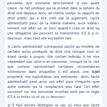
personne qu’il concerne directement, à son
ayant
cause
: le fait juridique qui se produit dans la sphère du
droit civil déplace donc, en même temps, le rapport de
droit public qui a été créé par le jugement. L’acte
administratif peut, de la même manière, avoir indirec­
tement son effet sur un tiers, quand il crée un droit ou
une obligation qui peuvent se transmettre (Cf. § 9 ci-
dessous) ; mais c’est une exception rare.
3) L’acte administratif correspond plutôt au modèle de
certains actes juridiques du droit civil, lorsque, tout en
étant rendu à propos d’un certain individu, il ne vise
cependant pas celui-ci en personne ; lorsqu’il ne le vise
que comme représentant certaines circons­tances
extérieures dans lesquelles il est placé, une
(130)
propriété, une exploitation, une entreprise ; alors, l’acte
administratif peut avoir son effet pour n’im­porte quel
autre individu qui le remplacera plus tard. Cet effet
successif sur des
personae
incertae
n’est pas la règle
(Cf. § 21 notes 10 et 20, ci-dessous.)
4) Il faut encore distinguer le cas, où celui que l’acte