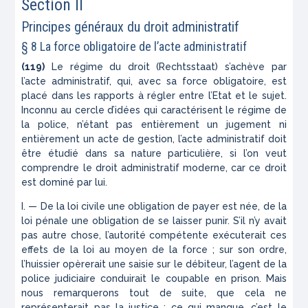
Section II
Principes généraux du droit administratif
§ 8 La force obligatoire de l’acte administratif
(119)
Le régime du droit (
Rechtsstaat
) s’achève par
l’acte administratif, qui, avec sa force obligatoire, est
placé dans les rapports à régler entre l’Etat et le sujet.
Inconnu au cercle d’idées qui caractérisent le régime de
la police, n’étant pas entièrement un jugement ni
entièrement un acte de gestion, l’acte administratif doit
être étudié dans sa nature particulière, si l’on veut
comprendre le droit administratif moderne, car ce droit
est dominé par lui.
I. — De la loi civile une obligation de payer est née, de la
loi pénale une obligation de se laisser punir. S’il n’y avait
pas autre chose, l’autorité compétente exé­cuterait ces
effets de la loi au moyen de la force ; sur son ordre,
l’huissier opèrerait une saisie sur le débi­teur, l’agent de la
police judiciaire conduirait le cou­pable en prison. Mais
nous remarquerons tout de suite, que cela ne
représenterait pas la justice ; ce qui man­que, c’est le