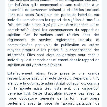
des individus qu’ils concernent et sans restriction à un
ensemble de personnes pré­sentes et définies ; ce sont
donc des actes faits pour des
personae
incertae
. Aux
individus compris dans le rapport de sujétion, à tous à la
fois, des instructions
(131)
peuvent être données, actes
administratifs tirant les conséquences du rapport de
sujétion. Ces instructions sont réunies dans des
règlements de service, règle­ments, statuts, et
communiquées par voie de publi­cation ou autres
moyens propres à les porter à la connaissance des
intéressés. Elles sont alors obliga­toires pour chaque
individu qui est compris actuelle­ment dans le rapport de
sujétion ou qui y entrera à l’avenir.
Extérieurement alors, l’acte présente une grande
ressemblance avec une règle de droit. Cependant, il n’y
a encore là qu’un acte administratif collectif ou, comme
on l’a appelé aussi très justement, une disposition
générale
[13]
. Cette disposition n’opère pas avec la
force obligatoire générale de la loi ; elle opère
seulement avec la force du rapport particulier de