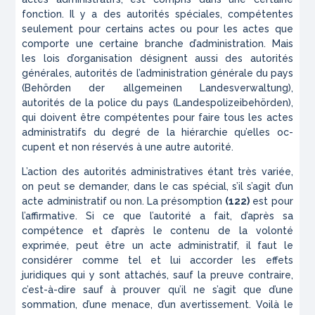
fonction. Il y a des autorités spéciales, compé­tentes
seulement pour certains actes ou pour les actes que
comporte une certaine branche d’administration. Mais
les lois d’organisation désignent aussi des auto­rités
générales, autorités de l’administration générale du pays
(
Behörden
der
allgemeinen
Landesverwaltung
),
autorités de la police du pays (
Landespolizeibehörden
),
qui doivent être compétentes pour faire tous les actes
administratifs du degré de la hiérarchie qu’elles oc­
cupent et non réservés à une autre autorité.
L’action des autorités administratives étant très variée,
on peut se demander, dans le cas spécial, s’il s’agit d’un
acte administratif ou non. La présomption
(122)
est pour
l’affirmative. Si ce que l’autorité a fait, d’après sa
compétence et d’après le contenu de la volonté
exprimée, peut être un acte administratif, il faut le
considérer comme tel et lui accorder les effets
juridiques qui y sont attachés, sauf la preuve con­traire,
c’est-à-dire sauf à prouver qu’il ne s’agit que d’une
sommation, d’une menace, d’un avertissement. Voilà le