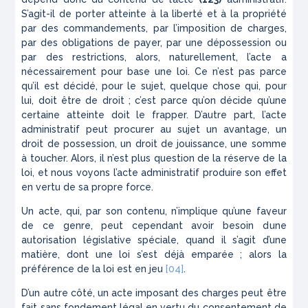
S’agit-il de porter
atteinte
à la liberté et à la propriété
par des commandements, par l’im­position de charges,
par des obligations de payer, par une dépossession ou
par des restrictions, alors, natu­rellement, l’acte a
nécessairement pour base une loi. Ce n’est pas parce
qu’il est décidé, pour le sujet, quelque chose qui, pour
lui, doit être de droit ; c’est parce qu’on décide qu’une
certaine atteinte doit le frapper. D’autre part, l’acte
administratif peut procurer au sujet un
avan­tage
, un
droit de possession, un droit de jouissance, une somme
à toucher. Alors, il n’est plus question de la réserve de la
loi, et nous voyons l’acte administra­tif produire son effet
en vertu de sa propre force.
Un acte, qui, par son contenu, n’implique qu’une faveur
’
de ce genre, peut cependant avoir besoin d
une
autorisation
législative
spéciale, quand il s’agit d’une
matière, dont une loi s’est déjà emparée ; alors la
préférence
de la loi est en jeu
[04]
.
D’un autre côté, un acte imposant des charges peut être
fait sans fondement légal en vertu
du
con­sentement
de