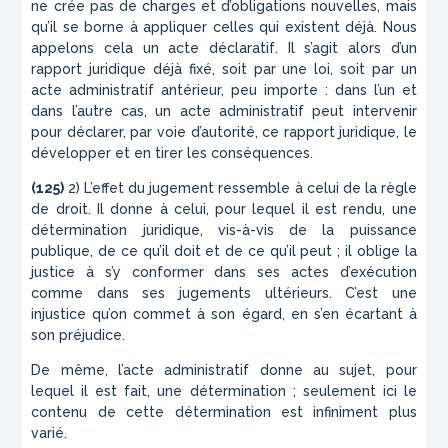
ne crée pas de charges et d’obligations nouvelles, mais
qu’il se borne à appliquer celles qui existent déjà. Nous
appelons cela un
acte
déclaratif
. Il s’agit alors d’un
rapport juridique déjà fixé, soit par une loi, soit par un
acte administratif antérieur, peu importe : dans l’un et
dans l’autre cas, un acte administratif peut intervenir
pour déclarer, par voie d’autorité, ce rapport juridique, le
développer et en tirer les conséquences.
(125)
2) L’effet du jugement ressemble à celui de la règle
de droit. Il donne à celui, pour lequel il est rendu, une
détermination juridique, vis-à-vis de la puissance
publique, de ce qu’il doit et de ce qu’il peut ; il oblige la
justice à s’y conformer dans ses actes d’exécution
comme dans ses jugements ultérieurs. C’est une
injustice qu’on commet à son égard, en s’en écartant à
son préjudice.
De même, l’acte administratif donne au sujet, pour
lequel il est fait, une détermination ; seulement ici le
contenu de cette détermination est infiniment plus
varié.