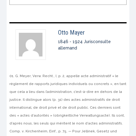
Otto Mayer
1846 - 1924 Jurisconsulte
allemand
G.
Meyer
, Verw. Recht., I, p. 2, appelle acte administratif « le
règlement de rapports juridiques individuels ou concrets », en tant
que cela a lieu dans l’administration, c’est-à-dire en dehors de la
jus­tice. Il distingue alors (p. 31) des actes administratifs de droit
inter­national, de droit privé et de droit public. Ces derniers sont
des « actes d’autorités » (
obrigkeitliche
Verwaltungsacte
). Ils sont,
d’après nous, les seuls qui méritent le nom d’actes administratifs.
Comp.
v
.
Kirchenheim
, Einf., p. 75. — Pour
Jellinek
, Gesetz und