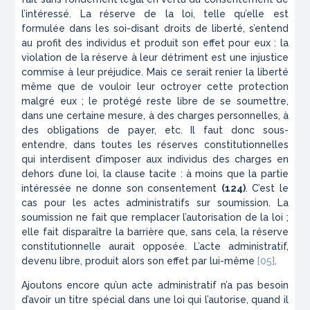
l’intéressé
. La réserve de la loi, telle qu’elle est
formulée dans les soi-disant droits de liberté, s’entend
au profit des individus et produit son effet pour eux : la
violation de la réserve à leur dé­triment est une injustice
commise à leur préjudice. Mais ce serait renier la liberté
même que de vouloir leur octroyer cette protection
malgré eux ; le protégé reste libre de se soumettre,
dans une certaine mesure, à des charges personnelles, à
des obligations de payer, etc. Il faut donc sous-
entendre, dans toutes les réserves constitutionnelles
qui interdisent d’imposer aux indi­vidus des charges en
dehors d’une loi, la clause tacite : à moins que la partie
intéressée ne donne son consentement
(124)
. C’est le
cas pour les
actes
administratifs
sur
soumission
. La
soumission ne fait que remplacer l’autorisation de la loi ;
elle fait disparaître la bar­rière que, sans cela, la réserve
constitutionnelle aurait opposée. L’acte administratif,
devenu libre, produit alors son effet par lui-même
[05]
.
Ajoutons encore qu’un acte administratif n’a pas besoin
d’avoir un titre spécial dans une loi qui l’au­torise, quand il