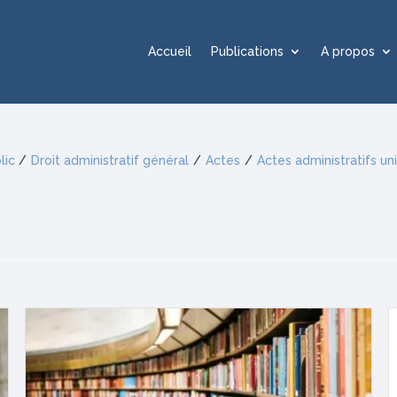
Accueil
Publications
A propos
lic
/
Droit administratif général
/
Actes
/
Actes administratifs un