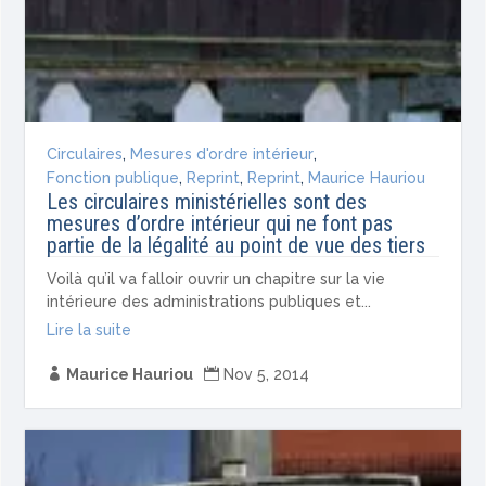
Circulaires
,
Mesures d'ordre intérieur
,
Fonction publique
,
Reprint
,
Reprint
,
Maurice Hauriou
Les circulaires ministérielles sont des
mesures d’ordre intérieur qui ne font pas
partie de la légalité au point de vue des tiers
Voilà qu’il va falloir ouvrir un chapitre sur la vie
intérieure des administrations publiques et...
Lire la suite

Maurice Hauriou

Nov 5, 2014