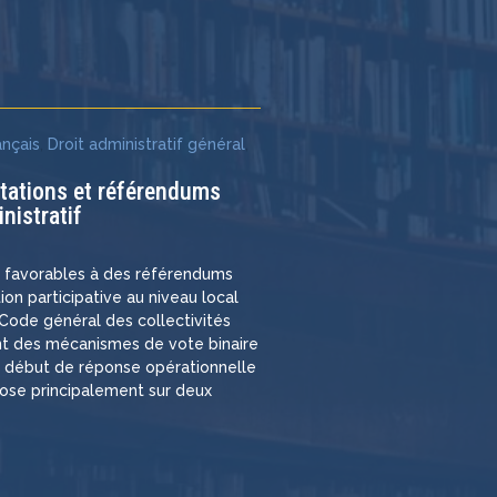
e
ançais
,
Droit administratif général
,
ltations et référendums
nistratif
s favorables à des référendums
ation participative au niveau local
e Code général des collectivités
rant des mécanismes de vote binaire
n début de réponse opérationnelle
pose principalement sur deux