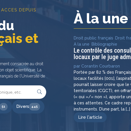
 ACCES DEPUIS
À la un
 du
çais et
Droit public français
,
Droit fr
A la une
,
Bibliographie
Le contrôle des consu
locaux par le juge admi
ement consacrée au droit
par
Corantin Courbaron
on objet scientifique. La
Portée par 82 % des Françai
rançais de l’Université de
locaux facilités [001], l’aspir
pourrait laisser croire que l
territoriales (CGCT), en off
(« oui »/« non »), apporte u
à ces attentes. Ce cadre re
Divers
51
445
instruments. D’une part, la […]
Lire l'article