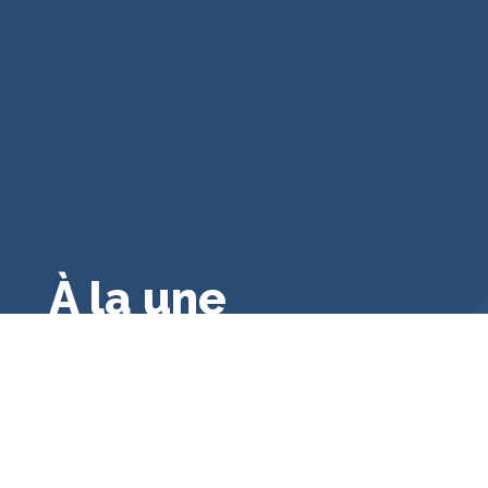
À la une
Droit public français
,
Droit français
,
Droit
administratif général
,
A la une
,
Bibliographie
Le contrôle des consultations et
référendums locaux par le juge
administratif