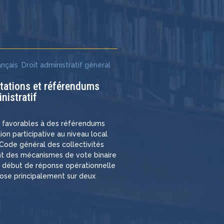
e
ançais
,
Droit administratif général
,
ltations et référendums
nistratif
s favorables à des référendums
ation participative au niveau local
e Code général des collectivités
rant des mécanismes de vote binaire
n début de réponse opérationnelle
pose principalement sur deux