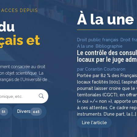
 ACCES DEPUIS
À la un
 du
çais et
Droit public français
,
Droit fr
A la une
,
Bibliographie
Le contrôle des consu
locaux par le juge admi
ement consacrée au droit
par
Corantin Courbaron
on objet scientifique. La
Portée par 82 % des Françai
rançais de l’Université de
locaux facilités [001], l’aspir
pourrait laisser croire que l
territoriales (CGCT), en off
(« oui »/« non »), apporte u
à ces attentes. Ce cadre re
Divers
51
445
instruments. D’une part, la […]
Lire l'article