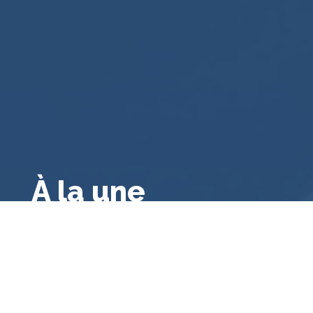
À la une
Droit public français
,
Droit français
,
Droit
administratif général
,
A la une
,
Bibliographie
Le contrôle des consultations et
référendums locaux par le juge
administratif