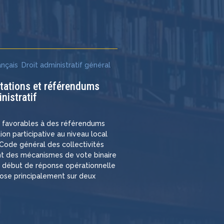
e
ançais
,
Droit administratif général
,
ltations et référendums
nistratif
s favorables à des référendums
ation participative au niveau local
e Code général des collectivités
rant des mécanismes de vote binaire
n début de réponse opérationnelle
pose principalement sur deux