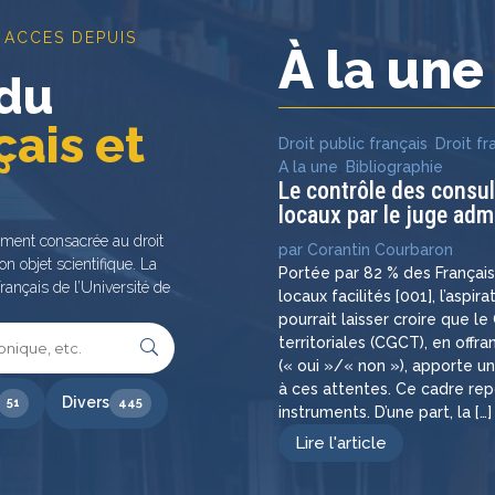
 ACCES DEPUIS
À la un
 du
çais et
Droit public français
,
Droit fr
A la une
,
Bibliographie
Le contrôle des consu
locaux par le juge admi
ement consacrée au droit
par
Corantin Courbaron
on objet scientifique. La
Portée par 82 % des Françai
rançais de l’Université de
locaux facilités [001], l’aspir
pourrait laisser croire que l
territoriales (CGCT), en off
(« oui »/« non »), apporte u
à ces attentes. Ce cadre re
Divers
51
445
instruments. D’une part, la […]
Lire l'article