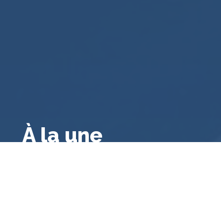
À la une
Droit public français
,
Droit français
,
Droit
administratif général
,
A la une
,
Bibliographie
Le contrôle des consultations et
référendums locaux par le juge
administratif