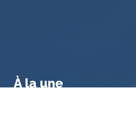
À la une
Droit public français
,
Droit français
,
Droit
administratif général
,
A la une
,
Bibliographie
Le contrôle des consultations et
référendums locaux par le juge
administratif