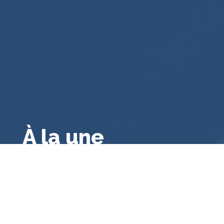
À la une
Droit public français
,
Droit français
,
Droit
administratif général
,
A la une
,
Bibliographie
Le contrôle des consultations et
référendums locaux par le juge
administratif