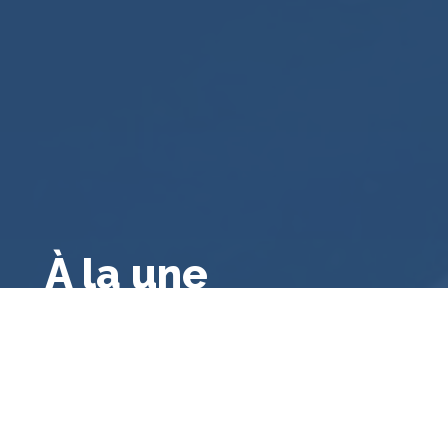
À la une
Droit public français
,
A la une
,
Droit français
,
Droit
administratif général
,
Bibliographie
Le contrôle des consultations et
référendums locaux par le juge
administratif