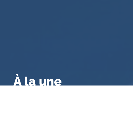
À la une
Droit public français
,
Droit français
,
Droit
administratif général
,
A la une
,
Bibliographie
Le contrôle des consultations et
référendums locaux par le juge
administratif