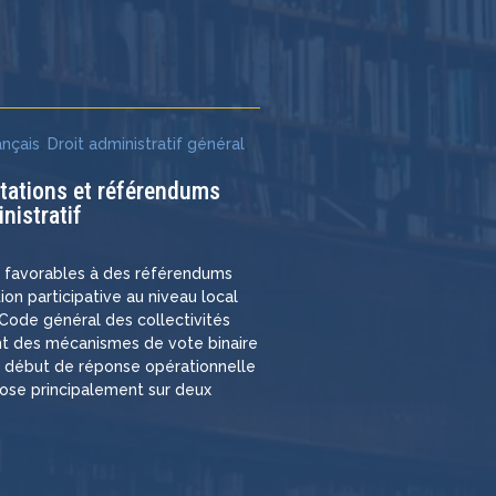
e
ançais
,
Droit administratif général
,
ltations et référendums
nistratif
s favorables à des référendums
ation participative au niveau local
e Code général des collectivités
rant des mécanismes de vote binaire
n début de réponse opérationnelle
pose principalement sur deux