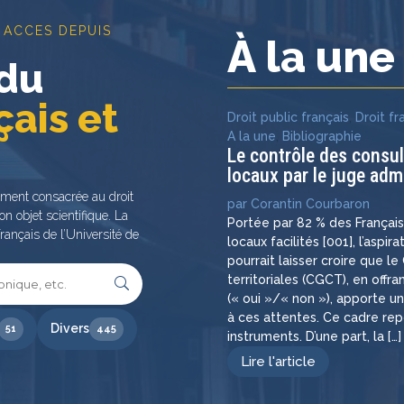
 ACCES DEPUIS
À la un
 du
çais et
Droit public français
,
Droit fr
A la une
,
Bibliographie
Le contrôle des consu
locaux par le juge admi
ement consacrée au droit
par
Corantin Courbaron
on objet scientifique. La
Portée par 82 % des Françai
rançais de l’Université de
locaux facilités [001], l’aspir
pourrait laisser croire que l
territoriales (CGCT), en off
(« oui »/« non »), apporte u
à ces attentes. Ce cadre re
Divers
51
445
instruments. D’une part, la […]
Lire l'article