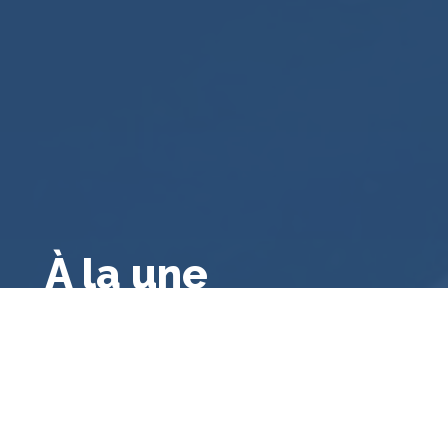
À la une
Droit public français
,
Droit français
,
Droit
administratif général
,
A la une
,
Bibliographie
Le contrôle des consultations et
référendums locaux par le juge
administratif