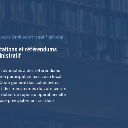
e
ançais
,
Droit administratif général
,
ltations et référendums
nistratif
s favorables à des référendums
ation participative au niveau local
e Code général des collectivités
rant des mécanismes de vote binaire
n début de réponse opérationnelle
pose principalement sur deux