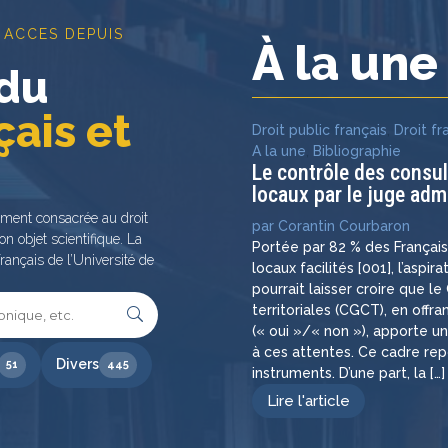
 ACCES DEPUIS
À la un
 du
çais et
Droit public français
,
Droit fr
A la une
,
Bibliographie
Le contrôle des consu
locaux par le juge admi
ement consacrée au droit
par
Corantin Courbaron
on objet scientifique. La
Portée par 82 % des Françai
rançais de l’Université de
locaux facilités [001], l’aspir
pourrait laisser croire que l
territoriales (CGCT), en off
(« oui »/« non »), apporte u
à ces attentes. Ce cadre re
Divers
51
445
instruments. D’une part, la […]
Lire l'article