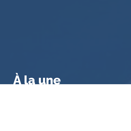
À la une
Droit public français
,
Droit français
,
Droit
administratif général
,
A la une
,
Bibliographie
Le contrôle des consultations et
référendums locaux par le juge
administratif