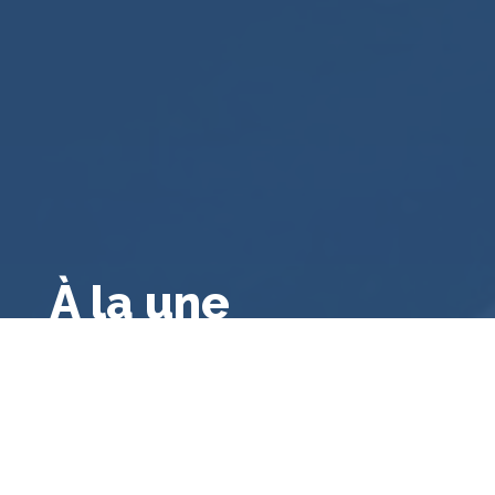
À la une
Droit public français
,
A la une
,
Droit français
,
Droit
administratif général
,
Bibliographie
Le contrôle des consultations et
référendums locaux par le juge
administratif