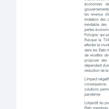
économies d
gouvernements n
les revenus d’
limitation des
inévitable des
pertes économiq
Pologne, qui p
Puisque la TV
affecter le mon
dans les États
de recettes de 
proposer des 
dépendent d’un 
réduction de la
L’impact négati
conséquence, 
solutions perme
pandémie.
L’objectif du p
États membres d