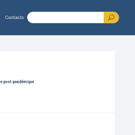
Contacts
xte post-pandémique