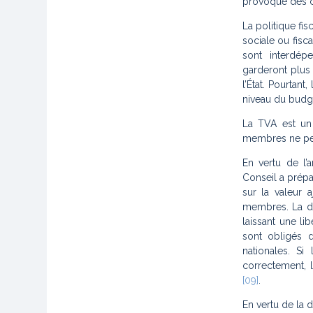
provoque des c
La politique fi
sociale ou fisca
sont interdép
garderont plus
l’État. Pourtan
niveau du budge
La TVA est un 
membres ne peu
En vertu de l’
Conseil a prép
sur la valeur 
membres. La di
laissant une l
sont obligés d
nationales. S
correctement, l
[09]
.
En vertu de la 