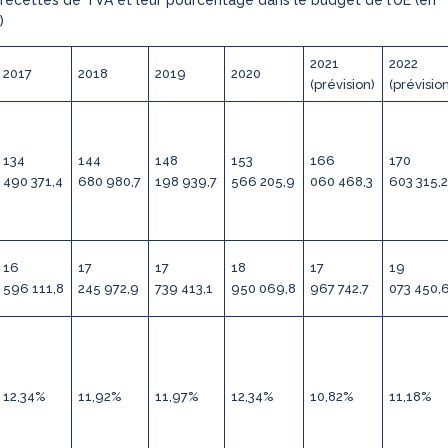
 recettes de TVA et leur pourcentage dans le budget de l’UE (en
)
2021
2022
2017
2018
2019
2020
(prévision)
(prévisio
134
144
148
153
166
170
490 371,4
680 980,7
198 939,7
566 205,9
060 468,3
603 315,
16
17
17
18
17
19
596 111,8
245 972,9
739 413,1
950 069,8
967 742,7
073 450,
12,34%
11,92%
11,97%
12,34%
10,82%
11,18%