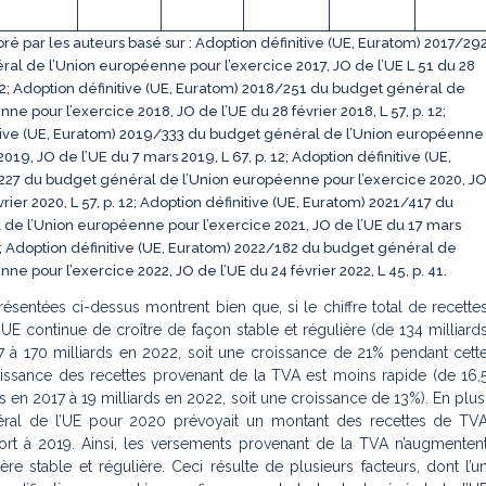
ré par les auteurs basé sur : Adoption définitive (UE, Euratom) 2017/29
al de l’Union européenne pour l’exercice 2017, JO de l’UE L 51 du 28
 12; Adoption définitive (UE, Euratom) 2018/251 du budget général de
ne pour l’exercice 2018, JO de l’UE du 28 février 2018, L 57, p. 12;
tive (UE, Euratom) 2019/333 du budget général de l’Union européenne
2019, JO de l’UE du 7 mars 2019, L 67, p. 12; Adoption définitive (UE,
27 du budget général de l’Union européenne pour l’exercice 2020, J
vrier 2020, L 57, p. 12; Adoption définitive (UE, Euratom) 2021/417 du
de l’Union européenne pour l’exercice 2021, JO de l’UE du 17 mars
0 ; Adoption définitive (UE, Euratom) 2022/182 du budget général de
ne pour l’exercice 2022, JO de l’UE du 24 février 2022, L 45, p. 41.
sentées ci-dessus montrent bien que, si le chiffre total de recette
UE continue de croître de façon stable et régulière (de 134 milliard
7 à 170 milliards en 2022, soit une croissance de 21% pendant cett
oissance des recettes provenant de la TVA est moins rapide (de 16,
s en 2017 à 19 milliards en 2022, soit une croissance de 13%). En plus
éral de l’UE pour 2020 prévoyait un montant des recettes de TV
port à 2019. Ainsi, les versements provenant de la TVA n’augmenten
re stable et régulière. Ceci résulte de plusieurs facteurs, dont l’u