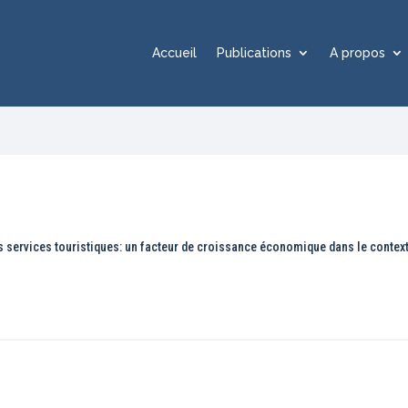
Accueil
Publications
A propos
es services touristiques: un facteur de croissance économique dans le conte