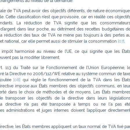
hangements au niveau de la demande.
scale de TVA peut avoir des objectifs différents, de nature économique
le. Cette classification n’est que provisoire, car en réalité ces objectif
endants. La réduction de TVA signifie que les consommateur
 d’argent dans leur poche, au détriment des recettes budgétaires d
t, la réduction des taux de TVA ne mène pas toujours à des pertes a
t national, car elle permet aussi de stimuler la consommation
[07]
.
impôt harmonisé au niveau de l’UE, ce qui signifie que les État
vent pas la modifier librement.
art. 113 du Traité sur le Fonctionnement de l’Union Européenne, l
aré la Directive no 2006/112/WE relative au système commun de tax
ajoutée
[08]
qui règle le fonctionnement de la TVA dans les État
rective impose aux États membres des objectifs communs, en leu
iberté dans le choix de méthodes et de moyens. Les États membre
e transposer les objectifs de la directive dans leurs législation
i la directive n’a pas été transposée à temps ou ne l'a pas ét
es administrations et juges internes doivent l’appliquer directemen
directive, les États membres appliquent un taux normal de TVA fixé pa