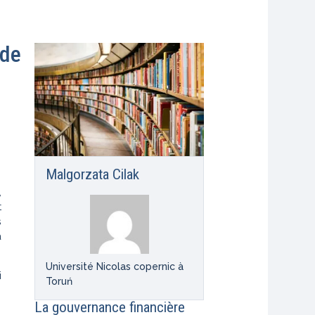
 de
Malgorzata Cilak
,
t
s
a
Université Nicolas copernic à
i
Toruń
La gouvernance financière