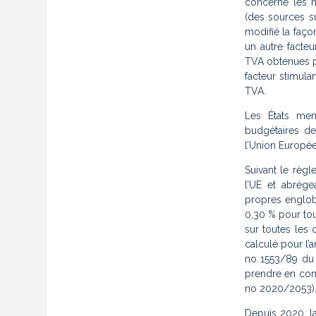
concerne les m
(des sources s
modifié la faço
un autre facteu
TVA obtenues p
facteur stimula
TVA.
Les États mem
budgétaires de
l’Union Europé
Suivant le règ
l’UE et abrég
propres englob
0,30 % pour tou
sur toutes les
calculé pour l’
no 1553/89 du
prendre en comp
no 2020/2053)
Depuis 2020, l