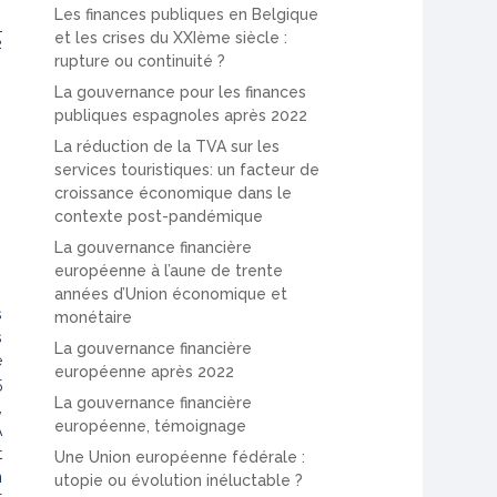
Les finances publiques en Belgique
et les crises du XXIème siècle :
2
rupture ou continuité ?
La gouvernance pour les finances
publiques espagnoles après 2022
La réduction de la TVA sur les
services touristiques: un facteur de
O
croissance économique dans le
contexte post-pandémique
La gouvernance financière
européenne à l’aune de trente
années d’Union économique et
s
monétaire
s
La gouvernance financière
e
européenne après 2022
5
La gouvernance financière
,
européenne, témoignage
A
t
Une Union européenne fédérale :
n
utopie ou évolution inéluctable ?