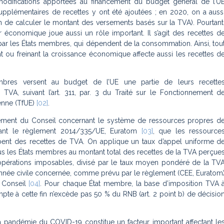
odifications apportées au financement du budget général de l’U
upplémentaires de recettes y ont été ajoutées ; en 2020, on a auss
n de calculer le montant des versements basés sur la TVA). Pourtant
r économique joue aussi un rôle important. Il s’agit des recettes d
ar les États membres, qui dépendent de la consommation. Ainsi, tou
nt ou freinant la croissance économique affecte aussi les recettes d
bres versent au budget de l’UE une partie de leurs recette
 TVA, suivant l’art. 311, par. 3 du Traité sur le Fonctionnement d
enne (TfUE)
[02]
.
lement du Conseil concernant le système de ressources propres d
eant le règlement 2014/335/UE, Euratom
[03]
, que les ressource
ent des recettes de TVA. On applique un taux d’appel uniforme d
s les États membres au montant total des recettes de la TVA perçue
 opérations imposables, divisé par le taux moyen pondéré de la TV
année civile concernée, comme prévu par le règlement (CEE, Euratom
 Conseil
[04]
. Pour chaque État membre, la base d’imposition TVA 
te à cette fin n’excède pas 50 % du RNB (art. 2 point b) de décisio
.
a pandémie du COVID-19 constitue un facteur important affectant le