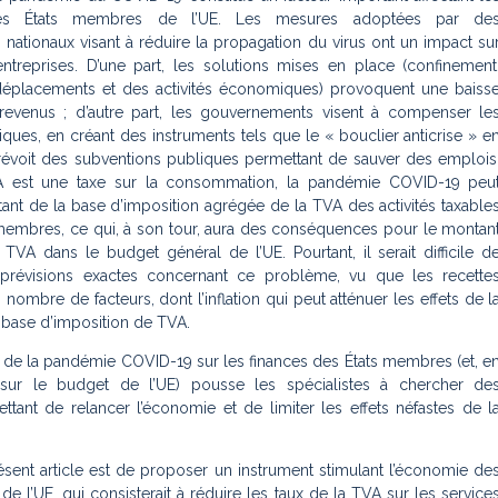
es États membres de l’UE. Les mesures adoptées par de
ationaux visant à réduire la propagation du virus ont un impact su
entreprises. D’une part, les solutions mises en place (confinement
 déplacements et des activités économiques) provoquent une baiss
 revenus ; d’autre part, les gouvernements visent à compenser le
ues, en créant des instruments tels que le « bouclier anticrise » e
révoit des subventions publiques permettant de sauver des emplois
A est une taxe sur la consommation, la pandémie COVID-19 peu
tant de la base d’imposition agrégée de la TVA des activités taxable
 membres, ce qui, à son tour, aura des conséquences pour le montan
TVA dans le budget général de l’UE. Pourtant, il serait difficile d
prévisions exactes concernant ce problème, vu que les recette
nombre de facteurs, dont l’inflation qui peut atténuer les effets de l
 base d’imposition de TVA.
f de la pandémie COVID-19 sur les finances des États membres (et, e
sur le budget de l’UE) pousse les spécialistes à chercher de
ttant de relancer l’économie et de limiter les effets néfastes de l
résent article est de proposer un instrument stimulant l’économie de
e l’UE, qui consisterait à réduire les taux de la TVA sur les service