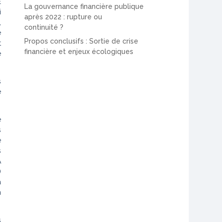
E
La gouvernance financière publique
i
après 2022 : rupture ou
,
continuité ?
e
Propos conclusifs : Sortie de crise
t
financière et enjeux écologiques
e
s
e
e
s
e
s
A
)
à
n
s