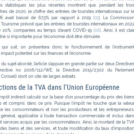
Les statistiques les plus récentes montrent que, pendant les troi
tres de 2020, le chiffre des entrées de touristes internationaux sur l
l’UE avait baissé de 67,5% par rapport à 2019
[05]
. La Commissio
ourisme prévoit que les entrées de touristes internationaux en 202
de 20%, comparées au temps d’avant COVID-19
[06]
. Ainsi, il est clai
trie si importante pour l’économie doit être stimulée.
 qui suit, on présentera donc le fonctionnement de l’instrumen
impact potentiel sur les finances et l’économie.
é du sujet abordé, l’article s’appuie en grande partie sur deux Directive
irective no 2006/112/WE; la Directive 2015/2302 du Parlemen
Conseil) dont on cite de larges extraits.
ctions de la TVA dans l’Union Européenne
mpôt indirect calculé sur la base d’un pourcentage du prix des bien
s et compris dans ce prix. Puisque l’impôt ne touche que la valeu
ecte les consommateurs et non les producteurs et les entrepreneurs
 général, applicable à toute transaction commerciale et inclus dan
et services acquis par les consommateurs. Ainsi, le montant de la TV
x des biens et des services, et toute modification du taux d’impositio