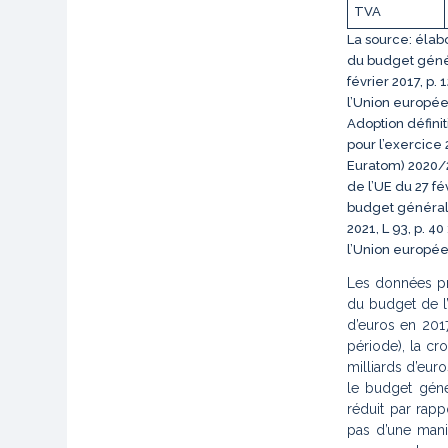
TVA
La source: élabo
du budget génér
février 2017, p.
l’Union européen
Adoption défini
pour l’exercice 
Euratom) 2020/2
de l’UE du 27 fé
budget général 
2021, L 93, p. 4
l’Union européen
Les données pré
du budget de l’
d’euros en 201
période), la cr
milliards d’euro
le budget gén
réduit par rap
pas d’une maniè