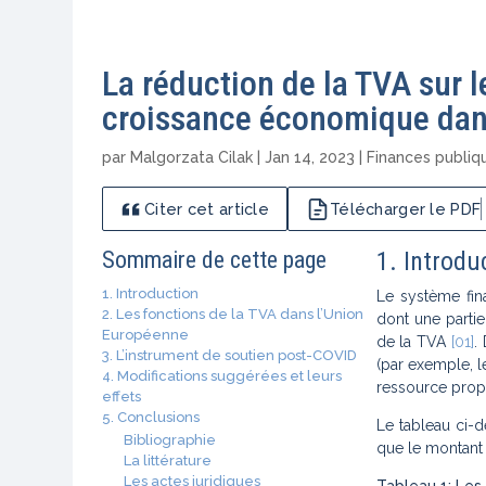
La réduction de la TVA sur l
croissance économique dan
par
Malgorzata Cilak
|
Jan 14, 2023
|
Finances publiq
Citer cet article
Télécharger le PDF
Sommaire de cette page
1. Introdu
1. Introduction
Le système fin
2. Les fonctions de la TVA dans l’Union
dont une parti
Européenne
de la TVA
[01]
.
3. L’instrument de soutien post-COVID
(par exemple, le
4. Modifications suggérées et leurs
ressource prop
effets
5. Conclusions
Le tableau ci-d
Bibliographie
que le montant
La littérature
Les actes juridiques