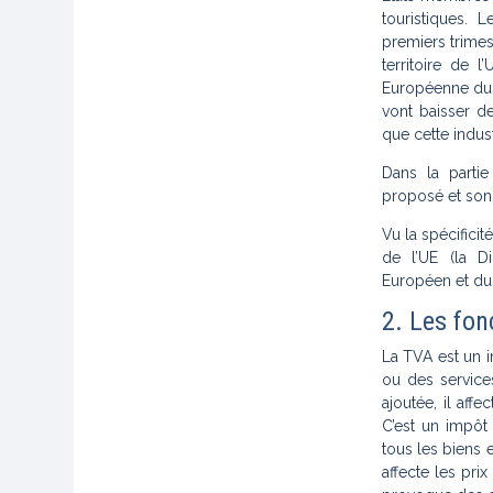
touristiques. 
premiers trimes
territoire de 
Européenne du T
vont baisser 
que cette indus
Dans la partie
proposé et son 
Vu la spécificit
de l’UE (la D
Européen et du 
2. Les fon
La TVA est un i
ou des service
ajoutée, il aff
C’est un impôt
tous les biens 
affecte les pri