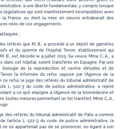
inistrative, à une liberté fondamentale, y compris lorsque
ions législatives qui sont manifestement incompatibles avec
la France, ou dont la mise en oeuvre entraînerait des
nces nées de ces engagements.
 attaquée :
e des référés que M. B… a procédé à un dépôt de gamètes
ufs et du sperme de l’hôpital Tenon, établissement qui
. M. B… est décédé le 9 juillet 2015. Sa veuve, Mme C…A…, a
dans cet hôpital, soient transférés en Espagne. Par une
 biologie de la reproduction et centre d’études et de
 Tenon l’a informée du refus opposé par l’Agence de la
e refus le juge des référés du tribunal administratif de
icle L. 522-3 du code de justice administrative, a rejeté
nt à ce qu’il enjoigne à l’Agence de la biomédecine et
ndre toutes mesures permettant un tel transfert. Mme C…A…
juge.
juge des référés du tribunal administratif de Paris a commis
e l’article L. 522-3 du code de justice administrative, la
il ne lui appartenait pas de se prononcer, eu égard à son