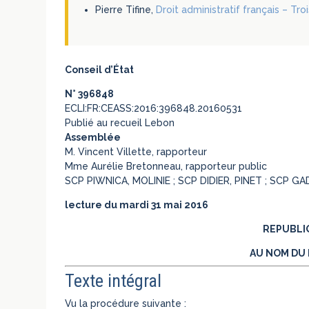
Pierre Tifine,
Droit administratif français – Tr
Conseil d’État
N° 396848
ECLI:FR:CEASS:2016:396848.20160531
Publié au recueil Lebon
Assemblée
M. Vincent Villette, rapporteur
Mme Aurélie Bretonneau, rapporteur public
SCP PIWNICA, MOLINIE ; SCP DIDIER, PINET ; SCP GA
lecture du mardi 31 mai 2016
REPUBLI
AU NOM DU 
Texte intégral
Vu la procédure suivante :