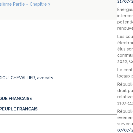
21/07/
oisième Partie – Chapitre 3
Énergies
interco
potenti
renouve
Les cou
électro
élus so
communi
2022, C
Le cont
locaux p
DIOU, CHEVALLIER, avocats
Républi
droit pu
relativ
QUE FRANCAISE
1107-11
PEUPLE FRANCAIS
Républi
évèneme
survenu
07/07/