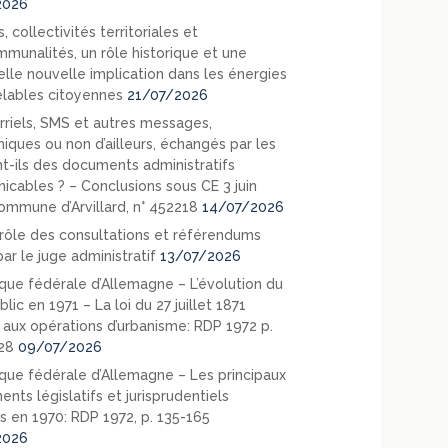
2026
, collectivités territoriales et
mmunalités, un rôle historique et une
elle nouvelle implication dans les énergies
lables citoyennes
21/07/2026
rriels, SMS et autres messages,
niques ou non d’ailleurs, échangés par les
nt-ils des documents administratifs
cables ? – Conclusions sous CE 3 juin
ommune d’Arvillard, n° 452218
14/07/2026
rôle des consultations et référendums
ar le juge administratif
13/07/2026
que fédérale d’Allemagne – L’évolution du
blic en 1971 – La loi du 27 juillet 1871
e aux opérations d’urbanisme: RDP 1972 p.
28
09/07/2026
que fédérale d’Allemagne – Les principaux
nts législatifs et jurisprudentiels
s en 1970: RDP 1972, p. 135-165
2026