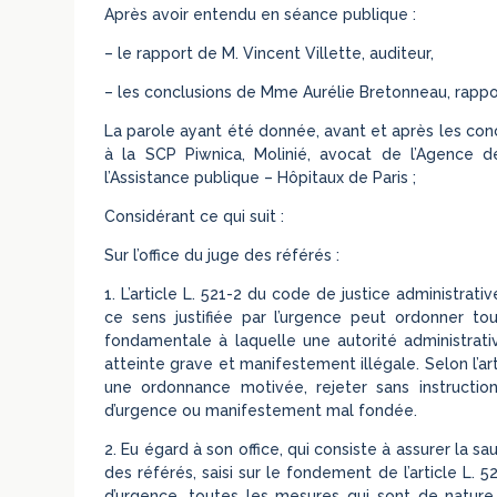
Après avoir entendu en séance publique :
– le rapport de M. Vincent Villette, auditeur,
– les conclusions de Mme Aurélie Bretonneau, rappor
La parole ayant été donnée, avant et après les conc
à la SCP Piwnica, Molinié, avocat de l’Agence d
l’Assistance publique – Hôpitaux de Paris ;
Considérant ce qui suit :
Sur l’office du juge des référés :
1. L’article L. 521-2 du code de justice administrat
ce sens justifiée par l’urgence peut ordonner to
fondamentale à laquelle une autorité administrativ
atteinte grave et manifestement illégale. Selon l’a
une ordonnance motivée, rejeter sans instructi
d’urgence ou manifestement mal fondée.
2. Eu égard à son office, qui consiste à assurer la 
des référés, saisi sur le fondement de l’article L. 
d’urgence, toutes les mesures qui sont de nature 