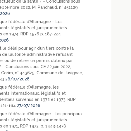
ectueux de la santé ? – Conclusions sous
eptembre 2022, M. Panchaud, n° 451129
2026
que fédérale d’Allemagne – Les
nts législatifs et jurisprudentiels
s en 1974: RDP 1976 p. 187-224
2026
 le délai pour agir d’un tiers contre la
 de l’autorité administrative refusant
er ou de retirer un permis obtenu par
? – Conclusions sous CE 22 juin 2022,
 Corim, n° 443625, Commune de Juvignac,
33
28/07/2026
que fédérale d’Allemagne, les
nts internationaux, législatifs et
udentiels survenus en 1972 et 1973, RDP
. 121-164
27/07/2026
que fédérale d’Allemagne – les principaux
nts législatifs et jurisprudentiels
s en 1971, RDP 1972, p. 1443-1478