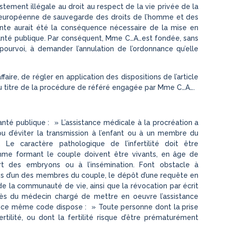
estement illégale au droit au respect de la vie privée de la
on européenne de sauvegarde des droits de l’homme et des
einte aurait été la conséquence nécessaire de la mise en
santé publique. Par conséquent, Mme C…A…est fondée, sans
pourvoi, à demander l’annulation de l’ordonnance qu’elle
ffaire, de régler en application des dispositions de l’article
e au titre de la procédure de référé engagée par Mme C…A….
santé publique : » L’assistance médicale à la procréation a
 ou d’éviter la transmission à l’enfant ou à un membre du
. Le caractère pathologique de l’infertilité doit être
me formant le couple doivent être vivants, en âge de
rt des embryons ou à l’insémination. Font obstacle à
ès d’un des membres du couple, le dépôt d’une requête en
e la communauté de vie, ainsi que la révocation par écrit
s du médecin chargé de mettre en oeuvre l’assistance
 de ce même code dispose : » Toute personne dont la prise
rtilité, ou dont la fertilité risque d’être prématurément