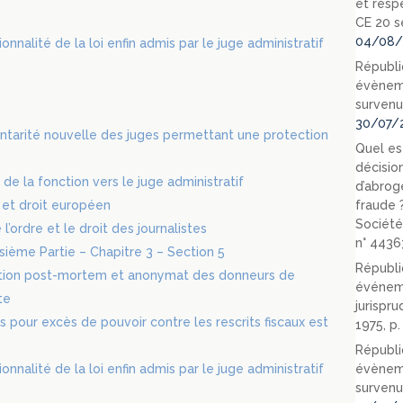
et resp
CE 20 s
04/08/
nnalité de la loi enfin admis par le juge administratif
Républi
évèneme
survenu
30/07/
tarité nouvelle des juges permettant une protection
Quel est
décision
 de la fonction vers le juge administratif
d’abrog
s et droit européen
fraude 
Société
’ordre et le droit des journalistes
n° 4436
oisième Partie – Chapitre 3 – Section 5
Républi
ation post-mortem et anonymat des donneurs de
événeme
te
jurispr
s pour excès de pouvoir contre les rescrits fiscaux est
1975, p
Républi
nnalité de la loi enfin admis par le juge administratif
évèneme
survenu