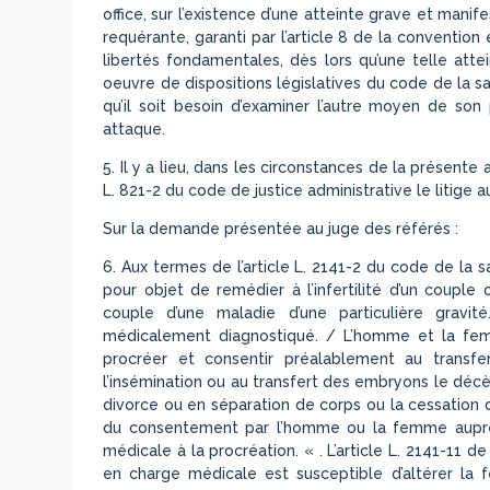
office, sur l’existence d’une atteinte grave et manif
requérante, garanti par l’article 8 de la conventi
libertés fondamentales, dès lors qu’une telle att
oeuvre de dispositions législatives du code de la 
qu’il soit besoin d’examiner l’autre moyen de son 
attaque.
5. Il y a lieu, dans les circonstances de la présente a
L. 821-2 du code de justice administrative le litig
Sur la demande présentée au juge des référés :
6. Aux termes de l’article L. 2141-2 du code de la 
pour objet de remédier à l’infertilité d’un couple
couple d’une maladie d’une particulière gravité
médicalement diagnostiqué. / L’homme et la fem
procréer et consentir préalablement au transfe
l’insémination ou au transfert des embryons le déc
divorce ou en séparation de corps ou la cessation d
du consentement par l’homme ou la femme auprè
médicale à la procréation. « . L’article L. 2141-11
en charge médicale est susceptible d’altérer la fe