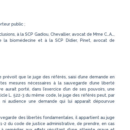
teur public ;
lusions, à la SCP Gadiou, Chevallier, avocat de Mme C…A…,
e la biomédecine et à la SCP Didier, Pinet, avocat de
ive prévoit que le juge des référés, saisi d’une demande en
utes mesures nécessaires à la sauvegarde d’une liberté
e aurait porté, dans l’exercice d’un de ses pouvoirs, une
rticle L. 522-3 du même code, le juge des référés peut, par
on ni audience une demande qui lui apparaît dépourvue
sauvegarde des libertés fondamentales, il appartient au juge
521-2 du code de justice administrative, de prendre, en cas
à remédier aux effets résultant d’une atteinte grave et