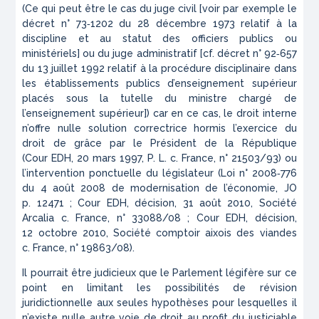
(Ce qui peut être le cas du juge civil [voir par exemple le
décret n° 73‑1202 du 28 décembre 1973 relatif à la
discipline et au statut des officiers publics ou
ministériels] ou du juge administratif [cf. décret n° 92‑657
du 13 juillet 1992 relatif à la procédure disciplinaire dans
les établissements publics d’enseignement supérieur
placés sous la tutelle du ministre chargé de
l’enseignement supérieur]) car en ce cas, le droit interne
n’offre nulle solution correctrice hormis l’exercice du
droit de grâce par le Président de la République
(Cour EDH, 20 mars 1997,
P. L. c. France
, n° 21503/93) ou
l’intervention ponctuelle du législateur (Loi n° 2008‑776
du 4 août 2008 de modernisation de l’économie,
JO
p. 12471 ; Cour EDH, décision, 31 août 2010,
Société
Arcalia c. France
, n° 33088/08 ; Cour EDH, décision,
12 octobre 2010,
Société comptoir aixois des viandes
c. France
, n° 19863/08).
Il pourrait être judicieux que le Parlement légifère sur ce
point en limitant les possibilités de révision
juridictionnelle aux seules hypothèses pour lesquelles il
n’existe nulle autre voie de droit au profit du justiciable