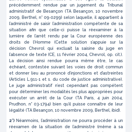
précédemment rendue par un jugement du Tribunal
administratif de Besançon (TA Besançon, 10 novembre
2009,
Berthel
, n° 09‑0299) selon laquelle, il appartient à
l’administré de saisir l’administration compétente de sa
situation afin que celle-ci puisse la réexaminer à la
lumière de l’arrêt rendu par la Cour européenne des
droits de l’Homme (Cette solution s’appuie sur la
décision
Chevrol
qui excluait la saisine du juge en
l’absence de texte (CE, 11 février 2004,
Chevrol
,
op. cit.
).
La décision ainsi rendue pourra même être, le cas
échéant, contestée suivant les voies de droit commun
et donner lieu au prononcé d’injonctions et d’astreintes
(Articles L.911‑1 et s. du code de justice administrative).
Le juge administratif n’est cependant pas compétent
pour déterminer les modalités les plus appropriées pour
exécuter un arrêt de la Cour (TA Paris, 4 juin 2004,
Prudhon, n° 03‑1794) bien qu’il puisse connaître de leur
légalité (TA Besançon, 10 novembre 2009,
Berthel
,
ibid)
.
2°)
Néanmoins, l’administration ne pourra procéder à un
réexamen de la situation de l’administré (même à sa