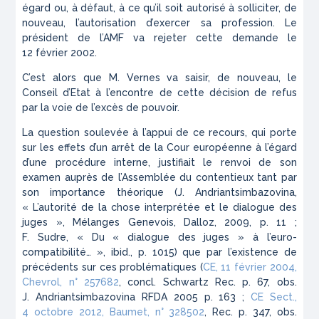
égard ou, à défaut, à ce qu’il soit autorisé à solliciter, de
nouveau, l’autorisation d’exercer sa profession. Le
président de l’AMF va rejeter cette demande le
12 février 2002.
C’est alors que M. Vernes va saisir, de nouveau, le
Conseil d’Etat à l’encontre de cette décision de refus
par la voie de l’excès de pouvoir.
La question soulevée à l’appui de ce recours, qui porte
sur les effets d’un arrêt de la Cour européenne à l’égard
d’une procédure interne, justifiait le renvoi de son
examen auprès de l’Assemblée du contentieux tant par
son importance théorique (J. Andriantsimbazovina,
« L’autorité de la chose interprétée et le dialogue des
juges »,
Mélanges Genevois
, Dalloz, 2009, p. 11 ;
F. Sudre, « Du « dialogue des juges » à l’euro-
compatibilité… »,
ibid.
, p. 1015) que par l’existence de
précédents sur ces problématiques (
CE, 11 février 2004,
Chevrol
, n° 257682
, concl. Schwartz
Rec.
p. 67, obs.
J. Andriantsimbazovina
RFDA
2005 p. 163 ;
CE Sect.,
4 octobre 2012,
Baumet
, n° 328502
,
Rec.
p. 347, obs.