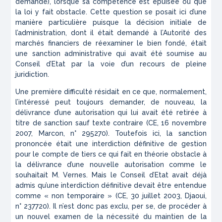
demande), lorsque sa compétence est épuisée ou que
la loi y fait obstacle. Cette question se posait ici d’une
manière particulière puisque la décision initiale de
l’administration, dont il était demandé à l’Autorité des
marchés financiers de réexaminer le bien fondé, était
une sanction administrative qui avait été soumise au
Conseil d’Etat par la voie d’un recours de pleine
juridiction.
Une première difficulté résidait en ce que, normalement,
l’intéressé peut toujours demander, de nouveau, la
délivrance d’une autorisation qui lui avait été retirée à
titre de sanction sauf texte contraire (CE, 16 novembre
2007,
Marcon
, n° 295270). Toutefois ici, la sanction
prononcée était une interdiction définitive de gestion
pour le compte de tiers ce qui fait en théorie obstacle à
la délivrance d’une nouvelle autorisation comme le
souhaitait M. Vernes. Mais le Conseil d’Etat avait déjà
admis qu’une interdiction définitive devait être entendue
comme « non temporaire » (CE, 30 juillet 2003,
Djaoui
,
n° 237720). Il n’est donc pas exclu,
per se
, de procéder à
un nouvel examen de la nécessité du maintien de la