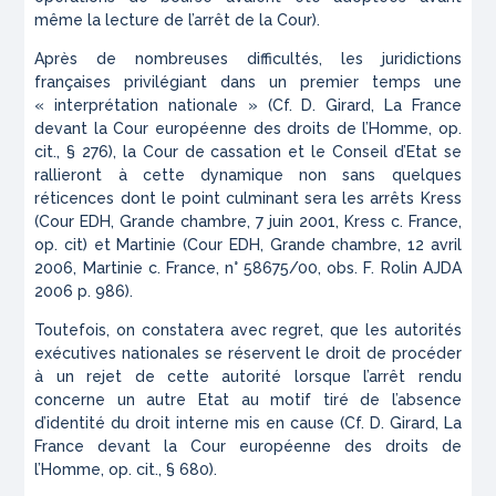
même la lecture de l’arrêt de la Cour).
Après de nombreuses difficultés, les juridictions
françaises privilégiant dans un premier temps une
« interprétation nationale » (
Cf. D. Girard,
La France
devant la Cour européenne des droits de l’Homme
,
op.
cit.
, § 276), la Cour de cassation et le Conseil d’Etat se
rallieront à cette dynamique non sans quelques
réticences dont le point culminant sera les arrêts
Kress
(
Cour EDH, Grande chambre, 7 juin 2001,
Kress c. France
,
op. cit)
et
Martinie (
Cour EDH, Grande chambre, 12 avril
2006,
Martinie c. France
, n° 58675/00, obs. F. Rolin
AJDA
2006 p. 986).
Toutefois, on constatera avec regret, que les autorités
exécutives nationales se réservent le droit de procéder
à un rejet de cette autorité lorsque l’arrêt rendu
concerne un autre Etat au motif tiré de l’absence
d’identité du droit interne mis en cause (Cf. D. Girard,
La
France devant la Cour européenne des droits de
l’Homme
,
op. cit.
, § 680).