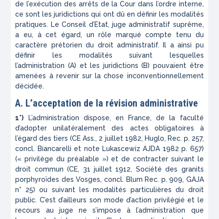
de l’exécution des arrêts de la Cour dans l’ordre interne,
ce sont les juridictions qui ont dû en définir les modalités
pratiques. Le Conseil d’Etat, juge administratif suprême,
a eu, à cet égard, un rôle marqué compte tenu du
caractère prétorien du droit administratif. Il a ainsi pu
définir les modalités suivant lesquelles
l’administration (
A)
et les juridictions (
B)
pouvaient être
amenées à revenir sur la chose inconventionnellement
décidée.
A. L’acceptation de la révision administrative
1°)
L’administration dispose, en France, de la faculté
d’adopter unilatéralement des actes obligatoires à
l’égard des tiers (CE Ass., 2 juillet 1982,
Huglo
,
Rec.
p. 257,
concl. Biancarelli et note Lukascewiz AJDA 1982 p. 657)
(« privilège du préalable ») et de contracter suivant le
droit commun (CE, 31 juillet 1912,
Société des granits
porphyroïdes des Vosges
, concl. Blum
Rec.
p. 909,
GAJA
n° 25) ou suivant les modalités particulières du droit
public. C’est d’ailleurs son mode d’action privilégié et le
recours au juge ne s’impose à l’administration que