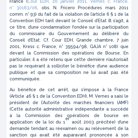
France (
Cour EDH, 20 janvier 2011,
Vernes c. France
,
n° 30183/06
, obs. N. Fricero
Procédures
mars 2011
comm. n° 93) du fait de la violation de l’article 6 § 1 de la
Convention EDH tant devant le Conseil d’Etat (Il s’agit, à
ce titre, d’une condamnation fondée sur la participation
du commissaire du Gouvernement au délibéré du
Conseil d’Etat. Cf. Cour EDH, Grande chambre, 7 juin
2001,
Kress c. France
, n° 39594/98,
GAJA
n° 108) que
devant la Commission des opérations de Bourse. En
particulier, il a été retenu que cette dernière n’autorisait
pas le requérant à solliciter le bénéfice d’une audience
publique et que sa composition ne lui avait pas été
communiquée.
Au bénéfice de cet arrêt, qui s’impose à la France
(Article 46 § 1 de la Convention EDH), M. Vernes a saisi le
président de l’Autorité des marchés financiers (AMF)
(Cette autorité administrative indépendante a succédé
à la Commission des opérations de bourse en
er
application de la loi du 1
août 2003 précitée) d’une
demande tendant au réexamen ou au relèvement de la
sanction qui avait été auparavant prononcée à son