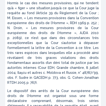
Hormis le cas des mesures provisoires, qui ne tendent
qu’à « figer » une situation jusqu’à ce que la Cour juge la
requête au fond (Article 39 du Règlement de la Cour ;
M. Eissen, « Les mesures provisoires dans la Convention
européenne des droits de l’Homme »,
RDH
1969 p. 252 ;
N. Droin, « Les mesures provisoires de la Cour
européenne des droits de l’Homme »,
AJDA
2010
p. 2089), ce n’est que dans des circonstances très
exceptionnelles que la Cour s’autorise à dépasser
formellement la lettre de la Convention à ce titre. Les
très rares espèces dans lesquelles elle a procédé ainsi
révélaient de très graves violations des droits
fondamentaux assortis d’un déni total de justice par les
autorités internes (Cour EDH, Grande chambre, 8 juillet
2004,
Ilaşcu et autres c. Moldova et Russie
, n° 48787/99,
obs. F. Sudre in
GACEDH
p. 773, obs. G. Cohen-Jonathan
RTDH
2005 p. 767).
Le dispositif des arrêts de la Cour européenne des
droits de l’Homme est organisé sous une forme
déclaratoire comprenant, désormais, trois séries
d’éléments (La recevabilité de la requête était, avant