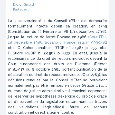
Didier Girard
Partager :
La
« souveraineté »
du Conseil d’Etat est demeurée
formellement intacte depuis sa création, en 1799
(Constitution du 22 Frimaire an VIII [13 décembre 1799]),
jusqu’à la lecture de l’arrêt
Bozano
en 1986 (
Cour EDH,
18 décembre 1986,
Bozano c. France
, req. n° 9990/82
obs. G. Cohen-Jonathan,
RTDE
n° 2‑1987 p. 255, obs.
F. Sudre
RGDIP
n° 2‑1987 p. 533). En effet, jusqu’à la
reconnaissance du droit de recours individuel devant la
Cour européenne des droits de l’Homme (Décret
n° 81‑917 du 9 octobre 1981 portant publication de la
déclaration du droit de recours individuel
JO
p. 2783), les
décisions rendues par le Conseil d’Etat ne pouvaient
normalement pas être remises en cause (Article L.111‑1
du code de justice administrative. Il convient cependant
de réserver les hypothèses d’exercice du droit de grâce
et d’intervention du législateur notamment au travers
des validations législatives) faute de recours
constitutionnel direct à leur encontre.