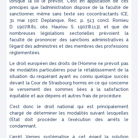
lorsque la loi le prévoit. C’est en application de ces
principes que l’administration dispose de la faculté de
sanctionner, même sans texte ses cocontractants (CE,
31 mai 1907,
Deplanque
,
Rec.
p. 513 concl. Romieu
D.
1907.III.81, obs. Hauriou
S.
1907.III.113), et que de
nombreuses législations sectorielles prévoient la
faculté de prononcer des sanctions administratives à
l’égard des administrés et des membres des professions
réglementées.
Le droit européen des droits de l’Homme ne prévoit pas
de modalités particulières pour le rétablissement de la
situation du requérant ayant eu connu quelque succès
devant la Cour de Strasbourg hormis en ce qui concerne
le versement des sommes liées à la satisfaction
équitable et aux dépens et autres frais de procédure.
C’est donc le droit national qui est principalement
chargé de déterminer les modalités suivant lesquelles
l’Etat doit procéder à l’exécution des arrêts le
condamnant.
L’arrêt
Vernes
systématise à cet égard la solution