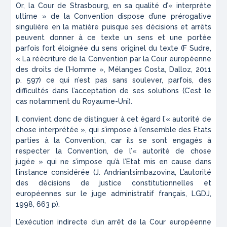
Or, la Cour de Strasbourg, en sa qualité d’
« interprète
ultime »
de la Convention dispose d’une prérogative
singulière en la matière puisque ses décisions et arrêts
peuvent donner à ce texte un sens et une portée
parfois fort éloignée du sens originel du texte (F Sudre,
« La réécriture de la Convention par la Cour européenne
des droits de l’Homme »,
Mélanges Costa
, Dalloz, 2011
p. 597) ce qui n’est pas sans soulever, parfois, des
difficultés dans l’acceptation de ses solutions (C’est le
cas notamment du Royaume-Uni).
Il convient donc de distinguer à cet égard l’
« autorité de
chose interprétée »
, qui s’impose à l’ensemble des Etats
parties à la Convention, car ils se sont engagés à
respecter la Convention, de l’
« autorité de chose
jugée »
qui ne s’impose qu’à l’Etat mis en cause dans
l’instance considérée (J. Andriantsimbazovina,
L’autorité
des décisions de justice constitutionnelles et
européennes sur le juge administratif français
, LGDJ,
1998, 663 p).
L’exécution indirecte d’un arrêt de la Cour européenne