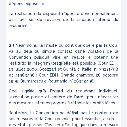
dépens exposés ».
La réalisation du dispositif n’appelle donc normalement
pas,
per se
, de révision de la situation interne du
requérant.
2°)
Néanmoins, la finalité du contrôle opéré par la Cour
va au delà du simple constat d’une violation de la
Convention puisqu’il vise en réalité à obtenir une
restitutio in integrum
lorsqu’elle est possible (Cour EDH,
13 juillet 2000,
Scozzari et Guinta c. Italie
, n° 39221/98
et 41963/98 ; Cour EDH, Grande chambre, 28 octobre
1999,
Brumărescu c. Roumanie
, n° 28342/98).
Ceci signifie qu’à l’égard du requérant individuel,
l’exécution pleine et entière de l’arrêt peut nécessiter
des mesures internes propres à rétablir les droits lésés.
Toutefois, la Convention ne définit pas le contenu de
ses mesures et la Cour renvoie, pour l’essentiel, au droit
des Etats parties. C’est en effet logique dans la mesure