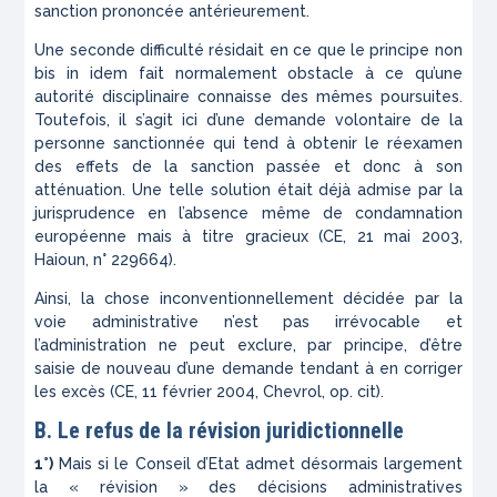
sanction prononcée antérieurement.
Une seconde difficulté résidait en ce que le principe
non
bis in idem
fait normalement obstacle à ce qu’une
autorité disciplinaire connaisse des mêmes poursuites.
Toutefois, il s’agit ici d’une demande volontaire de la
personne sanctionnée qui tend à obtenir le réexamen
des effets de la sanction passée et donc à son
atténuation. Une telle solution était déjà admise par la
jurisprudence en l’absence même de condamnation
européenne mais à titre gracieux (CE, 21 mai 2003,
Haioun
, n° 229664).
Ainsi, la chose inconventionnellement décidée par la
voie administrative n’est pas irrévocable et
l’administration ne peut exclure, par principe, d’être
saisie de nouveau d’une demande tendant à en corriger
les excès (CE, 11 février 2004,
Chevrol
,
op. cit)
.
B. Le refus de la révision juridictionnelle
1°)
Mais si le Conseil d’Etat admet désormais largement
la « révision » des décisions administratives