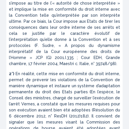
s’impose au titre de l’
« autorité de chose interprétée »
et implique la mise en conformité du droit interne avec
la Convention telle qu’interprétée par son interprète
ultime. Par ce biais, la Cour impose aux Etats de tirer les
conséquences dans leur ordre interne de ses arrêts et
cela se justifie par le caractère évolutif de
l’interprétation qu’elle donne à la Convention et à ses
protocoles (F. Sudre, « A propos du dynamisme
interprétatif de la Cour européenne des droits de
l’Homme »
JCP (G)
2001.I.335 ; Cour EDH, Grande
chambre, 17 février 2004,
Maestri c. Italie
, n° 39748/98).
2°)
En réalité, cette mise en conformité du droit interne,
permet de prévenir les violations de la Convention de
manière dynamique et instaure un système d’adaptation
permanente du droit des Etats parties (En l’espèce, le
Conseil des ministres, chargé de surveiller l’exécution de
l’arrêt
Vernes
, a constaté que les mesures requises pour
son exécution avaient bien été adoptées (Résolution du
6 décembre 2012, n° ResDH (2012)182). Il convient de
signaler que les mesures visant la Commission des
opérations de bourse avaient été adoptées avant