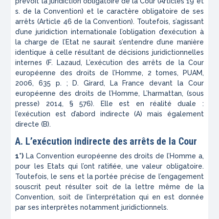
prévoit la juridiction obligatoire de la Cour (Articles 19 et
s. de la Convention) et le caractère obligatoire de ses
arrêts (Article 46 de la Convention). Toutefois, s’agissant
d’une juridiction internationale l’obligation d’exécution à
la charge de l’Etat ne saurait s’entendre d’une manière
identique à celle résultant de décisions juridictionnelles
internes (F. Lazaud,
L’exécution des arrêts de la Cour
européenne des droits de l’Homme
, 2 tomes, PUAM,
2006, 635 p. ; D. Girard,
La France devant la Cour
européenne des droits de l’Homme
, L’harmattan, (sous
presse) 2014, § 576). Elle est en réalité duale :
l’exécution est d’abord indirecte (
A)
mais également
directe (
B)
.
A. L’exécution indirecte des arrêts de la Cour
1°)
La Convention européenne des droits de l’Homme a,
pour les Etats qui l’ont ratifiée, une valeur obligatoire.
Toutefois, le sens et la portée précise de l’engagement
souscrit peut résulter soit de la lettre même de la
Convention, soit de l’interprétation qui en est donnée
par ses interprètes notamment juridictionnels.