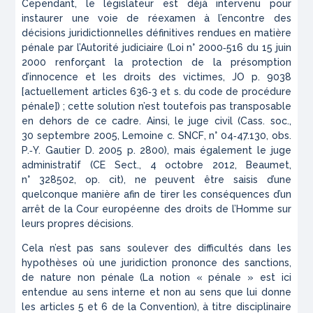
Cependant, le législateur est déjà intervenu pour
instaurer une voie de réexamen à l’encontre des
décisions juridictionnelles définitives rendues en matière
pénale par l’Autorité judiciaire (Loi n° 2000‑516 du 15 juin
2000 renforçant la protection de la présomption
d’innocence et les droits des victimes,
JO
p. 9038
[actuellement articles 636‑3 et s. du code de procédure
pénale]) ; cette solution n’est toutefois pas transposable
en dehors de ce cadre. Ainsi, le juge civil (Cass. soc.,
30 septembre 2005,
Lemoine c. SNCF
, n° 04‑47.130, obs.
P.‑Y. Gautier
D.
2005 p. 2800), mais également le juge
administratif (CE Sect., 4 octobre 2012,
Beaumet
,
n° 328502,
op. cit)
, ne peuvent être saisis d’une
quelconque manière afin de tirer les conséquences d’un
arrêt de la Cour européenne des droits de l’Homme sur
leurs propres décisions.
Cela n’est pas sans soulever des difficultés dans les
hypothèses où une juridiction prononce des sanctions,
de nature non pénale (La notion « pénale » est ici
entendue au sens interne et non au sens que lui donne
les articles 5 et 6 de la Convention), à titre disciplinaire