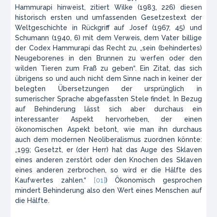
Hammurapi hinweist, zitiert Wilke (1983, 226) diesen
historisch ersten und umfassenden Gesetzestext der
Weltgeschichte in Rückgriff auf Josef (1967, 45) und
Schumann (1940, 6) mit dem Verweis, dem Vater billige
der Codex Hammurapi das Recht zu, „sein (behindertes)
Neugeborenes in den Brunnen zu werfen oder den
wilden Tieren zum Fraß zu geben“. Ein Zitat, das sich
übrigens so und auch nicht dem Sinne nach in keiner der
belegten Übersetzungen der ursprünglich in
sumerischer Sprache abgefassten Stele findet. In Bezug
auf Behinderung lässt sich aber durchaus ein
interessanter Aspekt hervorheben, der einen
ökonomischen Aspekt betont, wie man ihn durchaus
auch dem modernen Neoliberalismus zuordnen könnte:
„199; Gesetzt, er (der Herr) hat das Auge des Sklaven
eines anderen zerstört oder den Knochen des Sklaven
eines anderen zerbrochen, so wird er die Hälfte des
Kaufwertes zahlen.“
[01]
) Ökonomisch gesprochen
mindert Behinderung also den Wert eines Menschen auf
die Hälfte.