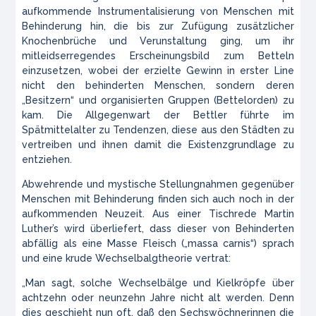
aufkommende Instrumentalisierung von Menschen mit
Behinderung hin, die bis zur Zufügung zusätzlicher
Knochenbrüche und Verunstaltung ging, um ihr
mitleidserregendes Erscheinungsbild zum Betteln
einzusetzen, wobei der erzielte Gewinn in erster Line
nicht den behinderten Menschen, sondern deren
„Besitzern“ und organisierten Gruppen (Bettelorden) zu
kam. Die Allgegenwart der Bettler führte im
Spätmittelalter zu Tendenzen, diese aus den Städten zu
vertreiben und ihnen damit die Existenzgrundlage zu
entziehen.
Abwehrende und mystische Stellungnahmen gegenüber
Menschen mit Behinderung finden sich auch noch in der
aufkommenden Neuzeit. Aus einer Tischrede Martin
Luther’s wird überliefert, dass dieser von Behinderten
abfällig als eine Masse Fleisch („
massa carnis
“) sprach
und eine krude Wechselbalgtheorie vertrat:
„Man sagt, solche Wechselbälge und Kielkröpfe über
achtzehn oder neunzehn Jahre nicht alt werden. Denn
dies geschieht nun oft, daß den Sechswöchnerinnen die