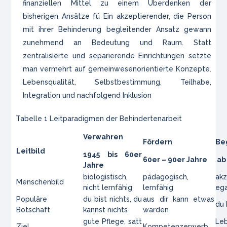
finanziellen Mittel zu einem Überdenken der
bisherigen Ansätze fü Ein akzeptierender, die Person
mit ihrer Behinderung begleitender Ansatz gewann
zunehmend an Bedeutung und Raum. Statt
zentralisierte und separierende Einrichtungen setzte
man vermehrt auf gemeinwesenorientierte Konzepte.
Lebensqualität, Selbstbestimmung, Teilhabe,
Integration und nachfolgend Inklusion
Tabelle 1 Leitparadigmen der Behindertenarbeit
Verwahren
Fördern
Be
Leitbild
1945 bis 60er
60er – 90er Jahre
ab 
Jahre
biologistisch,
pädagogisch,
akz
Menschenbild
nicht lernfähig
lernfähig
ega
Populäre
du bist nichts, du
aus dir kann etwas
du 
Botschaft
kannst nichts
warden
gute Pflege, satt
Leb
Ziel
Kompetenzerwerb,