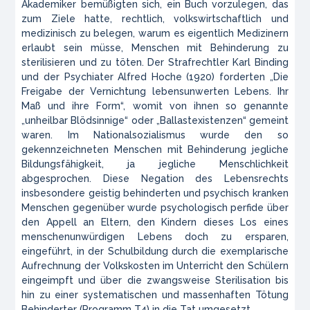
Akademiker bemüßigten sich, ein Buch vorzulegen, das
zum Ziele hatte, rechtlich, volkswirtschaftlich und
medizinisch zu belegen, warum es eigentlich Medizinern
erlaubt sein müsse, Menschen mit Behinderung zu
sterilisieren und zu töten. Der Strafrechtler Karl Binding
und der Psychiater Alfred Hoche (1920) forderten „Die
Freigabe der Vernichtung lebensunwerten Lebens. Ihr
Maß und ihre Form“, womit von ihnen so genannte
„unheilbar Blödsinnige“ oder „Ballastexistenzen“ gemeint
waren. Im Nationalsozialismus wurde den so
gekennzeichneten Menschen mit Behinderung jegliche
Bildungsfähigkeit, ja jegliche Menschlichkeit
abgesprochen. Diese Negation des Lebensrechts
insbesondere geistig behinderten und psychisch kranken
Menschen gegenüber wurde psychologisch perfide über
den Appell an Eltern, den Kindern dieses Los eines
menschenunwürdigen Lebens doch zu ersparen,
eingeführt, in der Schulbildung durch die exemplarische
Aufrechnung der Volkskosten im Unterricht den Schülern
eingeimpft und über die zwangsweise Sterilisation bis
hin zu einer systematischen und massenhaften Tötung
Behinderter (Programm T4) in die Tat umgesetzt.