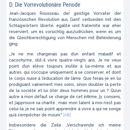
D. Die Vorrevolutionäre Periode
Jean-Jacques Rousseau, der geistige Vorvater der
französischen Revolution aus Genf, verbunden mit den
Schlagwörtern liberté, égalité und fraternité war eher
reserviert, um es vorsichtig auszudrücken, wenn es um
die Gleichberechtigung von Menschen mit Behinderung
ging:
„Je ne me chargerais pas d’un enfant maladif et
cacochyme, dût-il vivre quatre-vingts ans. Je ne veux
point d’un élève toujours inutile à lui-même et aux
autres, qui s’occupe uniquement à se conserver, et dont
le corps nuise à l’éducation de l’âme. Que ferais-je en lui
prodiguant vainement mes soins, sinon doubler la perte
de la société et lui ôter deux hommes pour un ? Qu’un
autre à mon défaut se charge de cet infirme, j’y consens,
et j’approuve sa charité ; mais mon talent à moi n’est pas
celui-là: je ne sais point apprendre à vivre à qui ne songe
qu’à s’empêcher de mourir.“
[08]
Insbesondere die Zeile „Verschwende ich meine