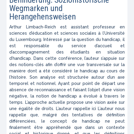
Wegmarken und
Herangehensweisen
Arthur Limbach-Reich est assistant professeur en
sciences d
’
éducation et sciences sociales à l
’
Université
du Luxembourg. Intéressé par la question du handicap, il
est responsable du service d
’
accueil et
d
’
accompagnement des étudiants en situation
d
’
handicap. Dans cette conférence, l
’
auteur s
’
appuie sur
des notions-clés afin d
’
offrir une vue transversale sur la
manière dont a été considéré le handicap au cours de
l
’
histoire. Son analyse est structurée autour d
’
un axe
temporel et notionnel. Ayant pour point de départ une
absence de reconnaissance et faisant l
’
objet d
’
une vision
négative, la notion de handicap a évolué à travers le
temps. L
’
approche actuelle propose une vision axée sur
une égalité de droits. L
’
auteur rappelle ici L
’
auteur nous
rappelle que, malgré des tentatives de définition
différenciées, le concept de handicap ne peut
finalement être appréhendé que dans un contexte
social et historique donné, et que les définitions