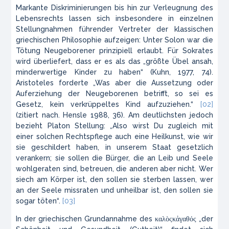
Markante Diskriminierungen bis hin zur Verleugnung des
Lebensrechts lassen sich insbesondere in einzelnen
Stellungnahmen führender Vertreter der klassischen
griechischen Philosophie aufzeigen: Unter Solon war die
Tötung Neugeborener prinzipiell erlaubt. Für Sokrates
wird überliefert, dass er es als das „größte Übel ansah,
minderwertige Kinder zu haben“ (Kuhn, 1977, 74).
Aristoteles forderte „Was aber die Aussetzung oder
Auferziehung der Neugeborenen betrifft, so sei es
Gesetz, kein verkrüppeltes Kind aufzuziehen.“
[02]
(zitiert nach. Hensle 1988, 36). Am deutlichsten jedoch
bezieht Platon Stellung: „Also wirst Du zugleich mit
einer solchen Rechtspflege auch eine Heilkunst, wie wir
sie geschildert haben, in unserem Staat gesetzlich
verankern; sie sollen die Bürger, die an Leib und Seele
wohlgeraten sind, betreuen, die anderen aber nicht. Wer
siech am Körper ist, den sollen sie sterben lassen, wer
an der Seele missraten und unheilbar ist, den sollen sie
sogar töten“.
[03]
In der griechischen Grundannahme des καλὸςκἀγαθός „der