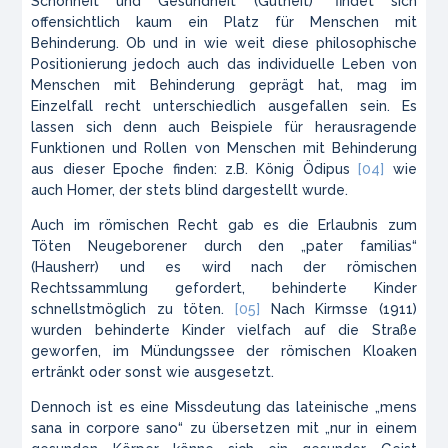
Schönheit und Gesundheit (Gutheit)“ findet sich
offensichtlich kaum ein Platz für Menschen mit
Behinderung. Ob und in wie weit diese philosophische
Positionierung jedoch auch das individuelle Leben von
Menschen mit Behinderung geprägt hat, mag im
Einzelfall recht unterschiedlich ausgefallen sein. Es
lassen sich denn auch Beispiele für herausragende
Funktionen und Rollen von Menschen mit Behinderung
aus dieser Epoche finden: z.B. König Ödipus
[04]
wie
auch Homer, der stets blind dargestellt wurde.
Auch im römischen Recht gab es die Erlaubnis zum
Töten Neugeborener durch den „
pater familias
“
(Hausherr) und es wird nach der römischen
Rechtssammlung gefordert, behinderte Kinder
schnellstmöglich zu töten.
[05]
Nach Kirmsse (1911)
wurden behinderte Kinder vielfach auf die Straße
geworfen, im Mündungssee der römischen Kloaken
ertränkt oder sonst wie ausgesetzt.
Dennoch ist es eine Missdeutung das lateinische „
mens
sana in corpore sano
“ zu übersetzen mit „nur in einem