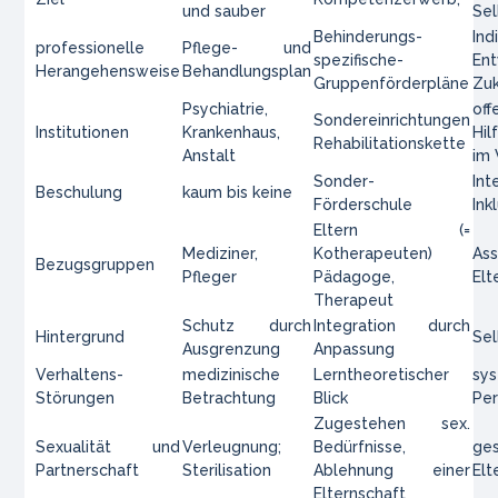
und sauber
Se
Behinderungs-
Ind
professionelle
Pflege- und
spezifische-
En
Herangehensweise
Behandlungsplan
Gruppenförderpläne
Zu
Psychiatrie,
of
Sondereinrichtungen
Institutionen
Krankenhaus,
Hi
Rehabilitationskette
Anstalt
im 
Sonder-
Int
Beschulung
kaum bis keine
Förderschule
Ink
Eltern (=
Mediziner,
Kotherapeuten)
Ass
Bezugsgruppen
Pfleger
Pädagoge,
Elt
Therapeut
Schutz durch
Integration durch
Hintergrund
Se
Ausgrenzung
Anpassung
Verhaltens-
medizinische
Lerntheoretischer
sy
Störungen
Betrachtung
Blick
Per
Zugestehen sex.
Sexualität und
Verleugnung;
Bedürfnisse,
ge
Partnerschaft
Sterilisation
Ablehnung einer
Elt
Elternschaft