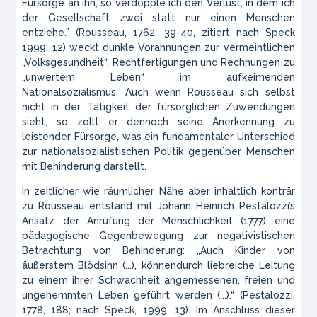
Fürsorge an ihn, so verdopple ich den Verlust, in dem ich
der Gesellschaft zwei statt nur einen Menschen
entziehe.” (Rousseau, 1762, 39-40, zitiert nach Speck
1999, 12) weckt dunkle Vorahnungen zur vermeintlichen
„Volksgesundheit“, Rechtfertigungen und Rechnungen zu
„unwertem Leben“ im aufkeimenden
Nationalsozialismus. Auch wenn Rousseau sich selbst
nicht in der Tätigkeit der fürsorglichen Zuwendungen
sieht, so zollt er dennoch seine Anerkennung zu
leistender Fürsorge, was ein fundamentaler Unterschied
zur nationalsozialistischen Politik gegenüber Menschen
mit Behinderung darstellt.
In zeitlicher wie räumlicher Nähe aber inhaltlich konträr
zu Rousseau entstand mit Johann Heinrich Pestalozzi’s
Ansatz der Anrufung der Menschlichkeit (1777) eine
pädagogische Gegenbewegung zur negativistischen
Betrachtung von Behinderung: „Auch Kinder von
äußerstem Blödsinn (...), könnendurch liebreiche Leitung
zu einem ihrer Schwachheit angemessenen, freien und
ungehemmten Leben geführt werden (...).“ (Pestalozzi,
1778, 188; nach Speck, 1999, 13). Im Anschluss dieser