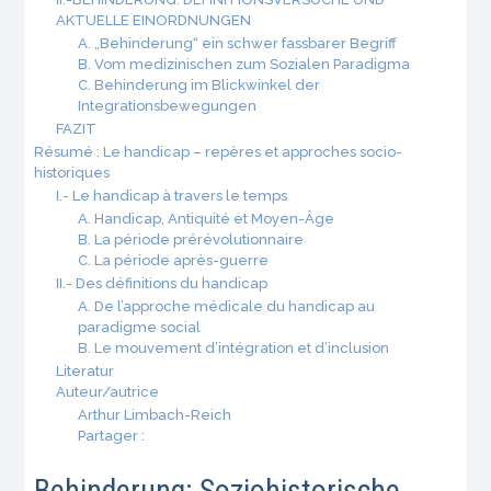
AKTUELLE EINORDNUNGEN
A. „Behinderung“ ein schwer fassbarer Begriff
B. Vom medizinischen zum Sozialen Paradigma
C. Behinderung im Blickwinkel der
Integrationsbewegungen
FAZIT
Résumé : Le handicap – repères et approches socio-
historiques
I.- Le handicap à travers le temps
A. Handicap, Antiquité et Moyen-Âge
B. La période prérévolutionnaire
C. La période après-guerre
II.- Des définitions du handicap
A. De l’approche médicale du handicap au
paradigme social
B. Le mouvement d’intégration et d’inclusion
Literatur
Auteur/autrice
Arthur Limbach-Reich
Partager :
Behinderung: Soziohistorische