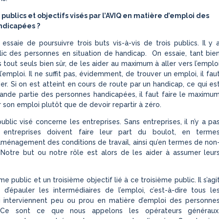
 publics et objectifs visés par l’AVIQ en matière d’emploi des
ndicapées ?
 essaie de poursuivre trois buts vis-à-vis de trois publics. Il y 
lic des personnes en situation de handicap. On essaie, tant bie
 tout seuls bien sûr, de les aider au maximum à aller vers l’emplo
l’emploi. Il ne suffit pas, évidemment, de trouver un emploi, il fau
er. Si on est atteint en cours de route par un handicap, ce qui es
rande partie des personnes handicapées, il faut faire le maximu
 son emploi plutôt que de devoir repartir à zéro.
blic visé concerne les entreprises. Sans entreprises, il n’y a pa
s entreprises doivent faire leur part du boulot, en terme
énagement des conditions de travail, ainsi qu’en termes de non
. Notre but ou notre rôle est alors de les aider à assumer leur
ème public et un troisième objectif lié à ce troisième public. Il s’agi
t d’épauler les intermédiaires de l’emploi, c’est-à-dire tous le
i interviennent peu ou prou en matière d’emploi des personne
 Ce sont ce que nous appelons les opérateurs généraux