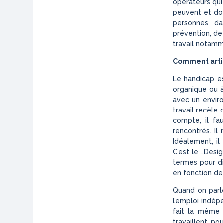
opérateurs qui
peuvent et doi
personnes da
prévention, de 
travail notamm
Comment artic
Le handicap es
organique ou à
avec un envir
travail recèle
compte, il fau
rencontrés. Il
Idéalement, il
C’est le „Desig
termes pour di
en fonction de 
Quand on parle
l’emploi indép
fait la même 
travaillent p