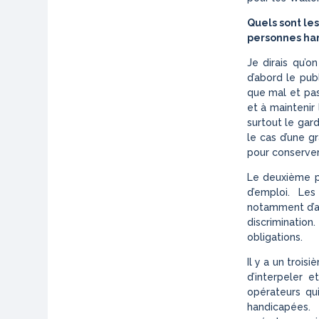
Quels sont les
personnes ha
Je dirais qu’on
d’abord le pub
que mal et pas
et à maintenir 
surtout le gard
le cas d’une g
pour conserver
Le deuxième pu
d’emploi. Le
notamment d’am
discrimination
obligations.
Il y a un troisi
d’interpeler e
opérateurs qu
handicapées.