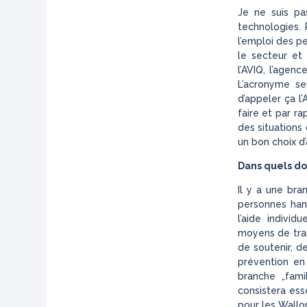
Je ne suis pa
technologies. 
l’emploi des p
le secteur et 
l’AVIQ, l’agen
L’acronyme se
d’appeler ça l
faire et par r
des situations 
un bon choix d
Dans quels dom
Il y a une bra
personnes han
l’aide indivi
moyens de trans
de soutenir, d
prévention en
branche „fami
consistera ess
pour les Wallo