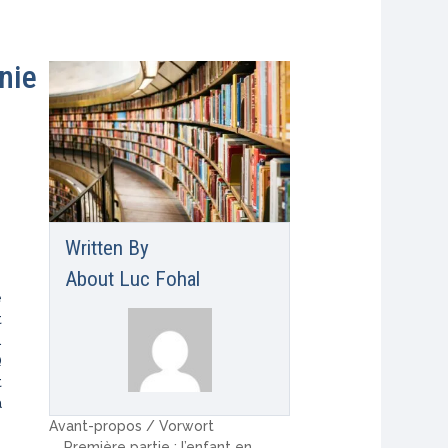
nie
Written By
About
Luc Fohal
e
t
.
Q
t
a
Avant-propos / Vorwort
Première partie : l’enfant en