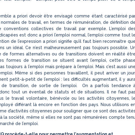
emble a priori devoir être envisagé comme étant caractérisé pa
 normales de travail, en termes de rémunération, de définition d
e conventions collectives de travail par exemple. L’emploi de
icapées est donc a priori l’emploi normal, l’emploi comme tout l
on de l’expression a priori signifie qu’il faut bien reconnaitre qu
ans un idéal. Ce n’est malheureusement pas toujours possible. U
 de formes alternatives ou de transitions doivent en réalité êtr
es formes de transition se situent avant l’emploi, cette phas
as toujours à l’emploi mais prépare à l’emploi. Mais c’est aussi un
emploi. Même si des personnes travaillent, il peut arriver un jour
gnent petit-à-petit de l’emploi : les difficultés augmentant, il y aur
 de transition, de sortie de l’emploi. On a parfois tendance 
t donc tout un éventail de statuts et de situations. Il ne faut pa
us le travail volontaire, bénévole ou les activités citoyennes, l
ployé différant là encore en fonction des pays. Nous utilisons e
rme d’activités citoyennes pour souligner que ce sont des activité
s à la société, même si elles ne sont pas rémunérées compte ten
marché de l’emploi.
Q procède-t-elle pour permettre l’augmentation et