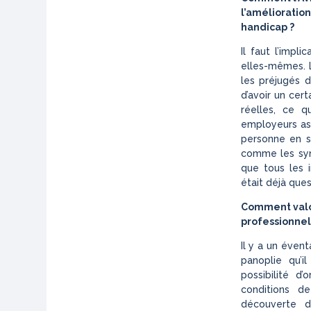
l’amélioration
handicap ?
Il faut l’imp
elles-mêmes. 
les préjugés 
d’avoir un cert
réelles, ce q
employeurs ass
personne en s
comme les synd
que tous les i
était déjà ques
Comment valor
professionnel
Il y a un éven
panoplie qu’i
possibilité d’
conditions de
découverte 