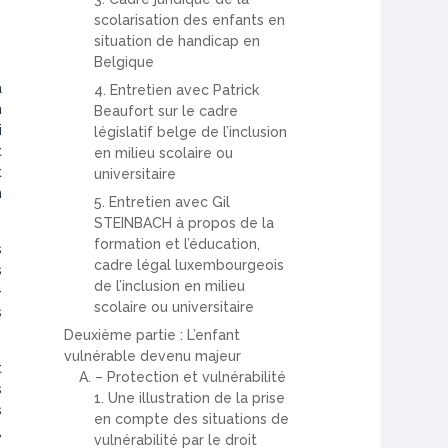
scolarisation des enfants en
situation de handicap en
Belgique
a
4. Entretien avec Patrick
n
Beaufort sur le cadre
i
législatif belge de l’inclusion
t
en milieu scolaire ou
t
universitaire
m
5. Entretien avec Gil
STEINBACH à propos de la
formation et l’éducation,
s
cadre légal luxembourgeois
s
de l’inclusion en milieu
-
scolaire ou universitaire
s
Deuxième partie : L’enfant
vulnérable devenu majeur
t
A. – Protection et vulnérabilité
s
1. Une illustration de la prise
s
en compte des situations de
,
vulnérabilité par le droit