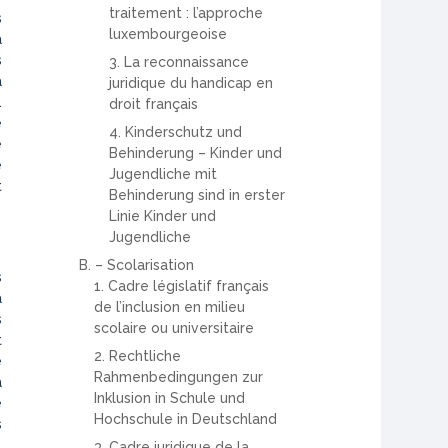
traitement : l’approche
s
luxembourgeoise
à
s
3. La reconnaissance
à
juridique du handicap en
.
droit français
é
4. Kinderschutz und
e
Behinderung – Kinder und
e
Jugendliche mit
t
Behinderung sind in erster
Linie Kinder und
Jugendliche
B. – Scolarisation
s
1. Cadre législatif français
à
de l’inclusion en milieu
s
scolaire ou universitaire
t
2. Rechtliche
e
Rahmenbedingungen zur
a
Inklusion in Schule und
e
Hochschule in Deutschland
s
3. Cadre juridique de la