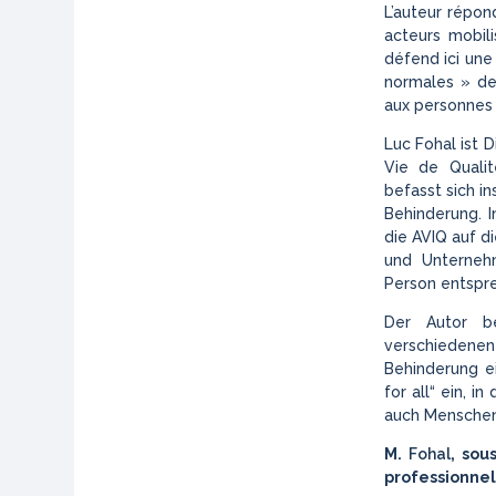
L’auteur répon
acteurs mobili
défend ici une
normales » de 
aux personnes 
Luc Fohal ist 
Vie de Qualit
befasst sich 
Behinderung. I
die AVIQ auf di
und Unterneh
Person entspre
Der Autor b
verschiedenen
Behinderung ei
for all“ ein, 
auch Menschen
M.
Fohal
, sou
professionnel