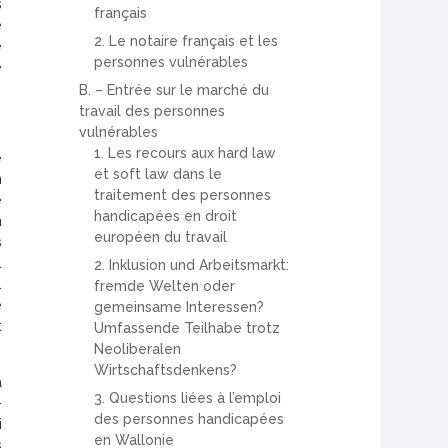
s
français
e
2. Le notaire français et les
e
personnes vulnérables
e
B. – Entrée sur le marché du
travail des personnes
vulnérables
1. Les recours aux hard law
e
et soft law dans le
n
traitement des personnes
e
handicapées en droit
n
européen du travail
s
.
2. Inklusion und Arbeitsmarkt:
.
fremde Welten oder
e
gemeinsame Interessen?
t
Umfassende Teilhabe trotz
Neoliberalen
Wirtschaftsdenkens?
à
3. Questions liées à l’emploi
-
des personnes handicapées
i
en Wallonie
s