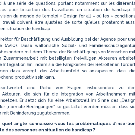
d à une série de questions, portant notamment sur les différent
sés pour l’insertion des travailleurs en situation de handicap. I
 vision du monde de l’emploi « Design for all » où les « condition
travail doivent être ajustées de sorte qu’elles profiteront auss
en situation de handicap.
Direktor für Beschäftigung und Ausbildung bei der Agence pour un
é (AVIQ
). Diese wallonische Sozial- und Familienschutzagentu
insbesondere mit dem Thema der Beschäftigung von Menschen mi
n Zusammenarbeit mit beteiligten freiwilligen Akteuren arbeite
e Integration hin, indem sie die Fähigkeiten der Betroffenen förder
men dazu anregt, das Arbeitsumfeld so anzupassen, dass di
chend produktiv sein kann.
eantwortet eine Reihe von Fragen, insbesondere zu de
 Akteuren, die sich für die Integration von Arbeitnehmern mi
nsetzen. Er setzt sich für eine Arbeitswelt im Sinne des „Desig
in der „normale Bedingungen“ so gestaltet werden müssen, dass si
 mit Behinderung zugutekommen.
s quel angle connaissez-vous les problématiques d’insertio
le des personnes en situation de handicap ?