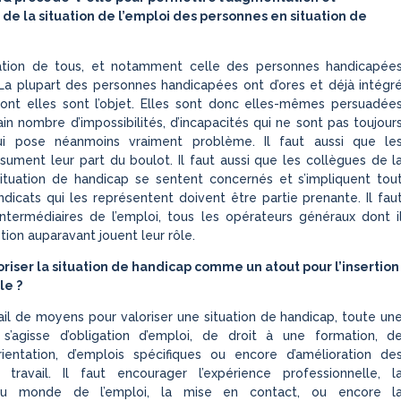
 de la situation de l’emploi des personnes en situation de
lication de tous, et notamment celle des personnes handicapée
La plupart des personnes handicapées ont d’ores et déjà intégr
dont elles sont l’objet. Elles sont donc elles-mêmes persuadée
ain nombre d’impossibilités, d’incapacités qui ne sont pas toujour
ui pose néanmoins vraiment problème. Il faut aussi que le
ument leur part du boulot. Il faut aussi que les collègues de l
ituation de handicap se sentent concernés et s’impliquent tou
icats qui les représentent doivent être partie prenante. Il fau
ntermédiaires de l’emploi, tous les opérateurs généraux dont i
tion auparavant jouent leur rôle.
iser la situation de handicap comme un atout pour l’insertion
le ?
tail de moyens pour valoriser une situation de handicap, toute un
l s’agisse d’obligation d’emploi, de droit à une formation, d
orientation, d’emplois spécifiques ou encore d’amélioration de
 travail. Il faut encourager l’expérience professionnelle, l
du monde de l’emploi, la mise en contact, ou encore l