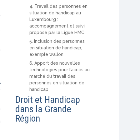
4. Travail des personnes en
situation de handicap au
r
Luxembourg :
e
accompagnement et suivi
s
proposé par la Ligue HMC
e
5. Inclusion des personnes
e
en situation de handicap,
n
exemple wallon
e
e
6. Apport des nouvelles
e
technologies pour l’accès au
,
marché du travail des
a
personnes en situation de
à
handicap
s
Droit et Handicap
e
dans la Grande
n
s
Région
u