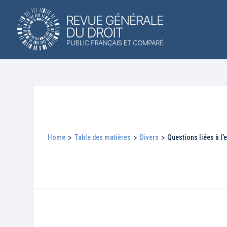
Home
>
Table des matières
>
Divers
>
Questions liées à l