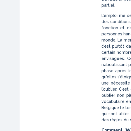
partiel.
L’emploi me s
des conditions
fonction et d
personnes hand
monde. La menti
c’est plutôt d
certain nombre
envisagées. C
n’aboutissant p
phase après l’
qu’elles s’éloi
une nécessité
l’oublier. C’es
oublier non pl
vocabulaire em
Belgique le te
qui sont utile
des règles du 
Comment l’AVI