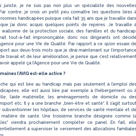
s juriste, je ne suis pas non plus un spécialiste des nouvelle
Par contre, je crois un petit peu connaître les questions liées 
ersonnes handicapées puisque cela fait 35 ans que je travaille dan
que j’ai donc acquis quelques points de repères. Je travaille 
ce wallonne de la protection sociale, des familles et du handicap
rait tout-à-fait imprononçable, donc nos dirigeants ont décid
’Agence pour une VIe de Qualité. Par rapport à ce qu’on essaie d
apport aux deux-trois mots que je dirai maintenant sur l’importanc
de travail et de leur amélioration, je pense que c’est relativemen
’avoir appelé ça l’Agence pour une Vie de Qualité.
aines l’AVIQ est-elle active ?
nche qui est liée au handicap mais pas seulement à l’emploi de
dicapées, elle est aussi liée par exemple à l’hébergement ou 
duelle, l’aide matérielle, les aménagements de domicile ou de
port etc. Il y a une branche „bien-être et santé“. Il s’agit surtou
e subventionner les hôpitaux, de services de santé mentale et d
 matière de santé. Une troisième branche désignée comme l
lles“ viendra prochainement compléter ce panel. En fait, ell
entiellement à superviser le versement des allocations familiale
ns.