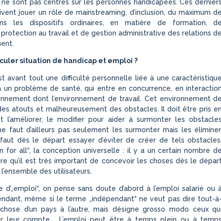
 ne sont pas centrés sur les personnes handicapées. Ces dernier
vent jouer un rôle de mainstreaming, d’inclusion, du maximum d
ns les dispositifs ordinaires, en matière de formation, d
protection au travail et de gestion administrative des relations d
ent.
uler situation de handicap et emploi ?
t avant tout une difficulté personnelle liée à une caractéristiqu
 un problème de santé, qui entre en concurrence, en interactio
onnement dont l’environnement de travail. Cet environnement d
 des atouts et malheureusement des obstacles. Il doit être pris e
t l’améliorer, le modifier pour aider à surmonter les obstacle
 ne faut d’ailleurs pas seulement les surmonter mais les éliminer
 faut dès le départ essayer d’éviter de créer de tels obstacles
n for all“, la conception universelle : il y a un certain nombre d
re qu’il est très important de concevoir les choses dès le dépar
l’ensemble des utilisateurs.
 d’„emploi“, on pense sans doute d’abord à l’emploi salarié ou 
endant, même si le terme „indépendant“ ne veut pas dire tout-à
chose d’un pays à l’autre, mais désigne grosso modo ceux qu
our leur compte. L’emploi peut être à temps plein ou à temp