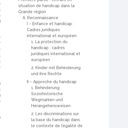
s
situation de handicap dans la
l
Grande région
s
A. Reconnaissance
i
I – Enfance et handicap :
Cadres juridiques
international et européen
e
1. La protection du
r
handicap : cadres
t
juridiques international et
t
européen
t
e
2. Kinder mit Behinderung
und ihre Rechte
II – Approche du handicap
n
1. Behinderung:
t
Soziohistorische
n
Wegmarken und
e
Herangehensweisen
2. Les discriminations sur
n
la base du handicap dans
le contexte de l’égalité de