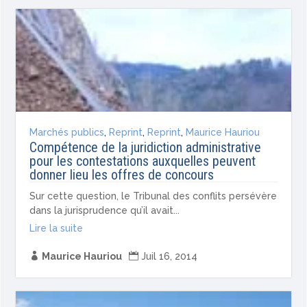
Marchés publics
,
Reprint
,
Reprint
,
Maurice Hauriou
Compétence de la juridiction administrative
pour les contestations auxquelles peuvent
donner lieu les offres de concours
Sur cette question, le Tribunal des conflits persévère
dans la jurisprudence qu’il avait...
Lire la suite

Maurice Hauriou

Juil 16, 2014