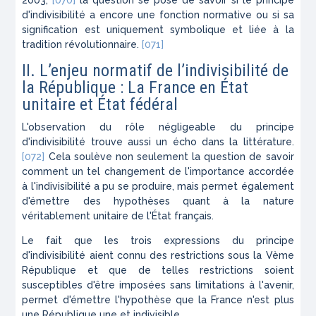
2003,
[070]
la question se pose de savoir si le principe
d'indivisibilité a encore une fonction normative ou si sa
signification est uniquement symbolique et liée à la
tradition révolutionnaire.
[071]
II. L’enjeu normatif de l’indivisibilité de
la République : La France en État
unitaire et État fédéral
L'observation du rôle négligeable du principe
d'indivisibilité trouve aussi un écho dans la littérature.
[072]
Cela soulève non seulement la question de savoir
comment un tel changement de l'importance accordée
à l'indivisibilité a pu se produire, mais permet également
d'émettre des hypothèses quant à la nature
véritablement unitaire de l'État français.
Le fait que les trois expressions du principe
d'indivisibilité aient connu des restrictions sous la Vème
République et que de telles restrictions soient
susceptibles d'être imposées sans limitations à l'avenir,
permet d'émettre l'hypothèse que la France n'est plus
une République une et indivisible.