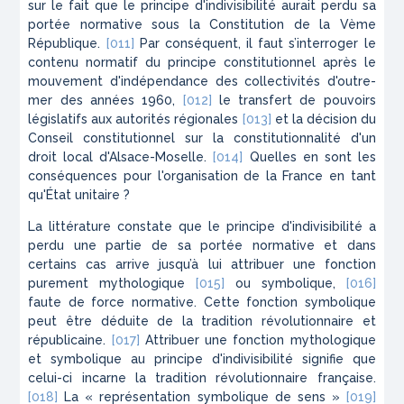
sur le fait que le principe d'indivisibilité aurait perdu sa
portée normative sous la Constitution de la Vème
République.
[011]
Par conséquent, il faut s’interroger le
contenu normatif du principe constitutionnel après le
mouvement d'indépendance des collectivités d'outre-
mer des années 1960,
[012]
le transfert de pouvoirs
législatifs aux autorités régionales
[013]
et la décision du
Conseil constitutionnel sur la constitutionnalité d'un
droit local d'Alsace-Moselle.
[014]
Quelles en sont les
conséquences pour l'organisation de la France en tant
qu'État unitaire ?
La littérature constate que le principe d'indivisibilité a
perdu une partie de sa portée normative et dans
certains cas arrive jusqu’à lui attribuer une fonction
purement mythologique
[015]
ou symbolique,
[016]
faute de force normative. Cette fonction symbolique
peut être déduite de la tradition révolutionnaire et
républicaine.
[017]
Attribuer une fonction mythologique
et symbolique au principe d'indivisibilité signifie que
celui-ci incarne la tradition révolutionnaire française.
[018]
La « représentation symbolique de sens »
[019]