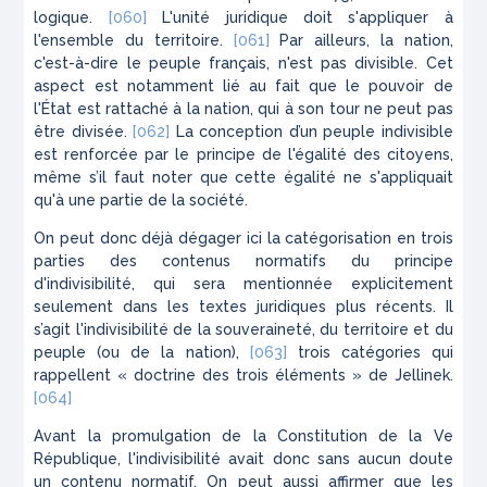
logique.
[060]
L'unité juridique doit s'appliquer à
l'ensemble du territoire.
[061]
Par ailleurs, la nation,
c'est-à-dire le peuple français, n'est pas divisible. Cet
aspect est notamment lié au fait que le pouvoir de
l'État est rattaché à la nation, qui à son tour ne peut pas
être divisée.
[062]
La conception d’un peuple indivisible
est renforcée par le principe de l'égalité des citoyens,
même s’il faut noter que cette égalité ne s'appliquait
qu'à une partie de la société.
On peut donc déjà dégager ici la catégorisation en trois
parties des contenus normatifs du principe
d'indivisibilité, qui sera mentionnée explicitement
seulement dans les textes juridiques plus récents. Il
s’agit l'indivisibilité de la souveraineté, du territoire et du
peuple (ou de la nation),
[063]
trois catégories qui
rappellent « doctrine des trois éléments » de
Jellinek
.
[064]
Avant la promulgation de la Constitution de la Ve
République, l'indivisibilité avait donc sans aucun doute
un contenu normatif. On peut aussi affirmer que les