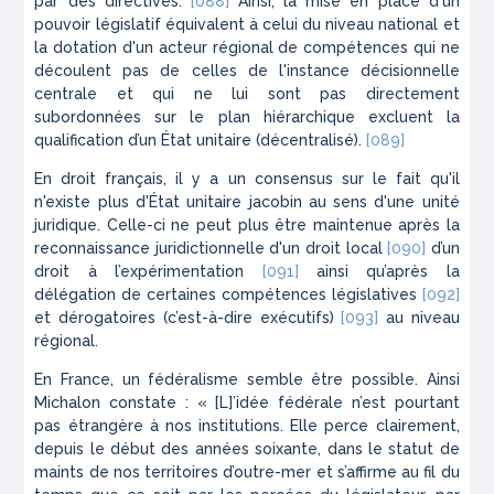
par des directives.
[088]
Ainsi, la mise en place d'un
pouvoir législatif équivalent à celui du niveau national et
la dotation d'un acteur régional de compétences qui ne
découlent pas de celles de l'instance décisionnelle
centrale et qui ne lui sont pas directement
subordonnées sur le plan hiérarchique excluent la
qualification d’un État unitaire (décentralisé).
[089]
En droit français, il y a un consensus sur le fait qu'il
n'existe plus d'État unitaire jacobin au sens d'une unité
juridique. Celle-ci ne peut plus être maintenue après la
reconnaissance juridictionnelle d'un droit local
[090]
d’un
droit à l’expérimentation
[091]
ainsi qu’après la
délégation de certaines compétences législatives
[092]
et dérogatoires (c’est-à-dire exécutifs)
[093]
au niveau
régional.
En France, un fédéralisme semble être possible. Ainsi
Michalon
constate : « [L]’idée fédérale n’est pourtant
pas étrangère à nos institutions. Elle perce clairement,
depuis le début des années soixante, dans le statut de
maints de nos territoires d’outre-mer et s’affirme au fil du