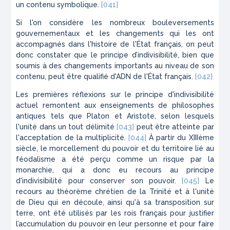
un contenu symbolique.
[041]
Si l'on considère les nombreux bouleversements
gouvernementaux et les changements qui les ont
accompagnés dans l'histoire de l'État français, on peut
donc constater que le principe d’indivisibilité, bien que
soumis à des changements importants au niveau de son
contenu, peut être qualifié d'ADN de l'État français.
[042]
Les premières réflexions sur le principe d'indivisibilité
actuel remontent aux enseignements de philosophes
antiques tels que
Platon
et
Aristote
, selon lesquels
l'unité dans un tout délimité
[043]
peut être atteinte par
l'acceptation de la multiplicité.
[044]
À partir du XIIIème
siècle, le morcellement du pouvoir et du territoire lié au
féodalisme a été perçu comme un risque par la
monarchie, qui a donc eu recours au principe
d'indivisibilité pour conserver son pouvoir.
[045]
Le
recours au théorème chrétien de la Trinité et à l'unité
de Dieu qui en découle, ainsi qu'à sa transposition sur
terre, ont été utilisés par les rois français pour justifier
l’accumulation du pouvoir en leur personne et pour faire