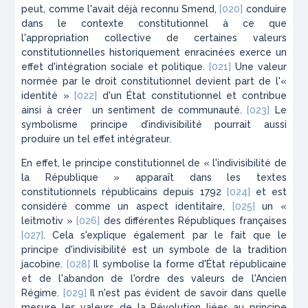
peut, comme l'avait déjà reconnu
Smend
,
[020]
conduire
dans le contexte constitutionnel à ce que
l'appropriation collective de certaines valeurs
constitutionnelles historiquement enracinées exerce un
effet d'intégration sociale et politique.
[021]
Une valeur
normée par le droit constitutionnel devient part de l'«
identité »
[022]
d'un État constitutionnel et contribue
ainsi à créer un sentiment de communauté.
[023]
Le
symbolisme principe d’indivisibilité pourrait aussi
produire un tel effet intégrateur.
En effet, le principe constitutionnel de « l'indivisibilité de
la République » apparaît dans les textes
constitutionnels républicains depuis 1792
[024]
et est
considéré comme un aspect identitaire,
[025]
un «
leitmotiv »
[026]
des différentes Républiques françaises
[027]
. Cela s'explique également par le fait que le
principe d'indivisibilité est un symbole de la tradition
jacobine.
[028]
Il symbolise la forme d'État républicaine
et de l'abandon de l'ordre des valeurs de l'Ancien
Régime.
[029]
Il n'est pas évident de savoir dans quelle
mesure les valeurs de la Révolution liées au principe