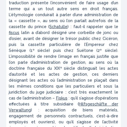
traduction présente l’inconvénient de faire usage d’un
terme qui a un tout autre sens en droit français.
L’étymologie conduirait à parler d’une administration de
la « cassette », au sens où l’on parlait autrefois de la
cassette du prince (
Schatulle
) : faut-il rappeler que le
fiscus
latin a d’abord désigné une corbeille de jonc ou
d’osier, avant de désigner le trésor public chez Cicéron,
puis la cassette particulière de l’Empereur chez
Sénèque (1º siècle) puis chez Suétone (2º siècle).
L’impossibilité de rendre l’image en français justifie que
l’on parle d’administration de gestion, au sens où la
doctrine française du XIXº siècle distinguait les actes
d’autorité et les actes de gestion, ces derniers
désignant les actes où l’administration se plaçait dans
les mêmes conditions que les particuliers et sous la
juridiction du juge judiciaire : c’est très exactement le
cas de l’administration –
Fiskus
: qu’il s’agisse d’opérations
effectuées à titre subsidiaire (
Hilfsgeschäfte der
Verwaltung
) : acquisition de biens matériels,
engagement de personnels contractuels, c’est-à-dire
employés et ouvriers), ou qu’il s’agisse de l’activité