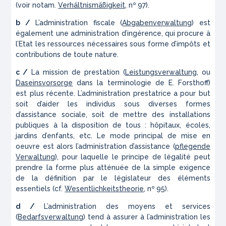
(voir notam.
Verhältnismäßigkeit
, nº 97).
b /
L’administration fiscale (
Abgabenverwaltung
) est
également une administration d’ingérence, qui procure à
l’Etat les ressources nécessaires sous forme d’impôts et
contributions de toute nature.
c /
La mission de prestation (
Leistungsverwaltung
, ou
Daseinsvorsorge
dans la terminologie de E. Forsthoff)
est plus récente. L’administration prestatrice a pour but
soit d’aider les individus sous diverses formes
d’assistance sociale, soit de mettre des installations
publiques à la disposition de tous : hôpitaux, écoles,
jardins d’enfants, etc. Le mode principal de mise en
oeuvre est alors l’administration d’assistance (
pflegende
Verwaltung
), pour laquelle le principe de légalité peut
prendre la forme plus atténuée de la simple exigence
de la définition par le législateur des éléments
essentiels (cf.
Wesentlichkeitstheorie
, nº 95).
d /
L’administration des moyens et services
(
Bedarfsverwaltung
) tend à assurer à l’administration les