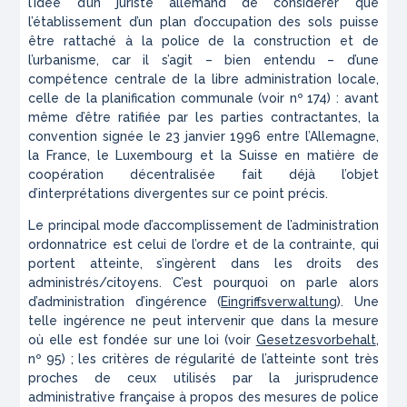
l’idée d’un juriste allemand de considérer que
l’établissement d’un plan d’occupation des sols puisse
être rattaché à la police de la construction et de
l’urbanisme, car il s’agit – bien entendu – d’une
compétence centrale de la libre administration locale,
celle de la planification communale (voir nº 174) : avant
même d’être ratifiée par les parties contractantes, la
convention signée le 23 janvier 1996 entre l’Allemagne,
la France, le Luxembourg et la Suisse en matière de
coopération décentralisée fait déjà l’objet
d’interprétations divergentes sur ce point précis.
Le principal mode d’accomplissement de l’administration
ordonnatrice est celui de l’ordre et de la contrainte, qui
portent atteinte, s’ingèrent dans les droits des
administrés/citoyens. C’est pourquoi on parle alors
d’administration d’ingérence (
Eingriffsverwaltung
). Une
telle ingérence ne peut intervenir que dans la mesure
où elle est fondée sur une loi (voir
Gesetzesvorbehalt
,
nº 95) ; les critères de régularité de l’atteinte sont très
proches de ceux utilisés par la jurisprudence
administrative française à propos des mesures de police