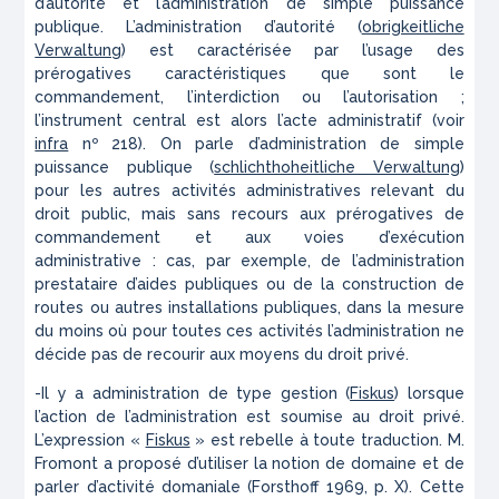
d’autorité et l’administration de simple puissance
publique. L’administration d’autorité (
obrigkeitliche
Verwaltung
) est caractérisée par l’usage des
prérogatives caractéristiques que sont le
commandement, l’interdiction ou l’autorisation ;
l’instrument central est alors l’acte administratif (voir
infra
nº 218). On parle d’administration de simple
puissance publique (
schlichthoheitliche Verwaltung
)
pour les autres activités administratives relevant du
droit public, mais sans recours aux prérogatives de
commandement et aux voies d’exécution
administrative : cas, par exemple, de l’administration
prestataire d’aides publiques ou de la construction de
routes ou autres installations publiques, dans la mesure
du moins où pour toutes ces activités l’administration ne
décide pas de recourir aux moyens du droit privé.
-Il y a administration de type gestion (
Fiskus
) lorsque
l’action de l’administration est soumise au droit privé.
L’expression «
Fiskus
» est rebelle à toute traduction. M.
Fromont a proposé d’utiliser la notion de domaine et de
parler d’activité domaniale (Forsthoff 1969, p. X). Cette