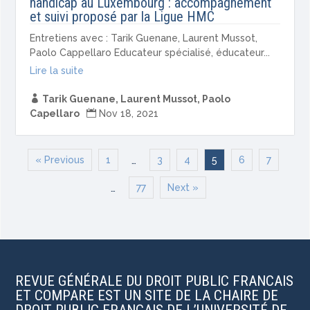
handicap au Luxembourg : accompagnement
et suivi proposé par la Ligue HMC
Entretiens avec : Tarik Guenane, Laurent Mussot,
Paolo Cappellaro Educateur spécialisé, éducateur...
Lire la suite

Tarik Guenane
,
Laurent Mussot
,
Paolo
Capellaro

Nov 18, 2021
« Previous
1
3
4
5
6
7
…
77
Next »
…
REVUE GÉNÉRALE DU DROIT PUBLIC FRANCAIS
ET COMPARE EST UN SITE DE LA CHAIRE DE