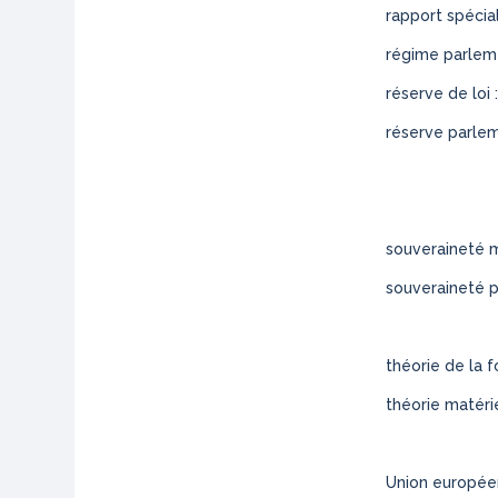
rapport spécia
régime parlemen
réserve de loi :
réserve parlemen
souveraineté m
souveraineté po
théorie de la f
théorie matérie
Union européenn