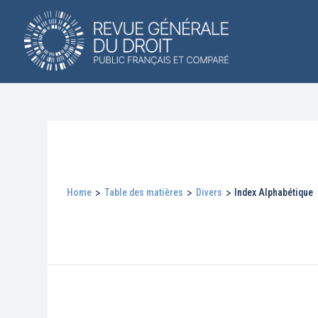
Home
>
Table des matières
>
Divers
>
Index Alphabétique