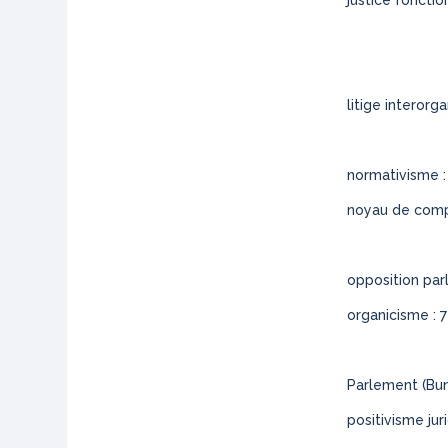
justice fonction
litige interorga
normativisme : 
noyau de compé
opposition parl
organicisme : 7
Parlement (
Bu
positivisme juri