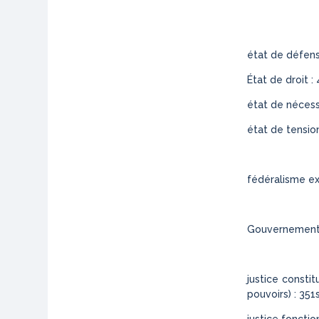
état de défens
État de droit : 
état de nécessi
état de tension
fédéralisme exé
Gouvernement :
justice constit
pouvoirs) : 351s