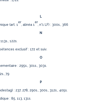
nelle : 172s.
L
er
er
nique (art. 1
, alinéa 1
, n°1 LF) : 300s., 366
N
113s., 122s.
tences exclusif : 172 et suiv.
O
ementaire : 295s., 301s., 303s.
2s., 79
P
ndestag
) : 237, 278, 290s., 300s., 312s., 405s.
dique : 85, 113, 131s.