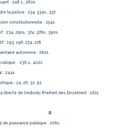
uant : 248 s., 260s.
e la justice : 234, 334s., 337.
sion constitutionnelle : 254s.
 : 234, 290s., 374, 378s., 390s.
if : 193, 196, 234, 278
entaire autonome : 282s.
ratique : 236 s., 402s.
l : 244s.
hique : 24, 26, 32, 92.
 liberté de l’individu (
Freiheit des Einzelnen
) : 167s.
R
l de puissance publique : 206s.