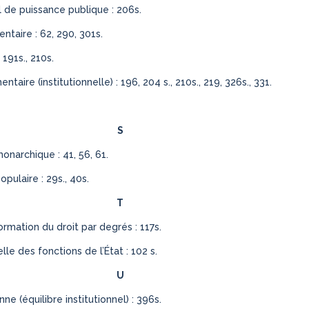
l de puissance publique : 206s.
taire : 62, 290, 301s.
 191s., 210s.
taire (institutionnelle) : 196, 204 s., 210s., 219, 326s., 331.
S
onarchique : 41, 56, 61.
pulaire : 29s., 40s.
T
ormation du droit par degrés : 117s.
lle des fonctions de l’État : 102 s.
U
e (équilibre institutionnel) : 396s.