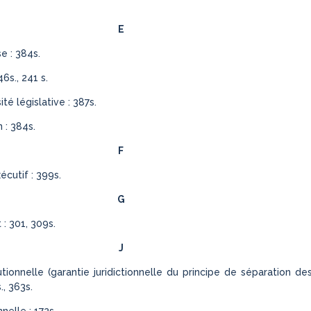
E
e : 384s.
46s., 241 s.
té législative : 387s.
 : 384s.
F
cutif : 399s.
G
 301, 309s.
J
utionnelle (garantie juridictionnelle du principe de séparation de
., 363s.