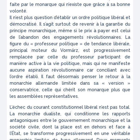
faite par le monarque qui n’existe que grâce à sa bonne
volonté.
Il n’est plus question d’établir un ordre politique libéral et
démocratisé. Il s’agit surtout de revenir à la garantie du
principe monarchique, même si le prix à payer est celui
de l’abandon des engagements révolutionnaires. La
figure du « professeur politique » de tendance libérale,
principal moteur du
Vormärz
, est progressivement
remplacée par celle du professeur participant de
manière active à la vie politique, mais qui ne manifeste
aucune aspiration révolutionnaire car conciliant avec
l’ordre établi. Il faut désormais penser le retour à la
monarchie allemande limitée dans sa « version »
conservatrice, celle qui chérit son monarque plus que
les assemblées représentatives.
L’échec du courant constitutionnel libéral n’est pas total.
La monarchie dualiste, qui conditionne les rapports
antagoniques entre le gouvernement monarchique et la
société civile, dont la place est en dehors et face à
l’État, se transforme progressivement en une véritable
monarchie limitée de type allemand. Deux moments