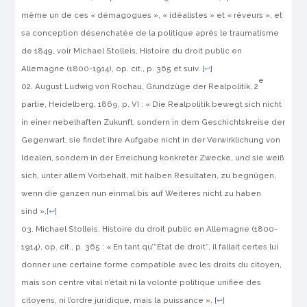
même un de ces « démagogues », « idéalistes » et « rêveurs », et
sa conception désenchatée de la politique après le traumatisme
de 1849, voir Michael Stolleis,
Histoire du droit public en
Allemagne (1800-1914)
,
op. cit.
, p. 365 et suiv.
[
↩
]
e
August Ludwig von Rochau,
Grundzüge der Realpolitik
, 2
partie, Heidelberg, 1869, p. VI : « Die Realpolitik bewegt sich nicht
in einer nebelhaften Zukunft, sondern in dem Geschichtskreise der
Gegenwart, sie findet ihre Aufgabe nicht in der Verwirklichung von
Idealen, sondern in der Erreichung konkreter Zwecke, und sie weiß
sich, unter allem Vorbehalt, mit halben Resultaten, zu begnügen,
wenn die ganzen nun einmal bis auf Weiteres nicht zu haben
sind ».
[
↩
]
Michael Stolleis,
Histoire du droit public en Allemagne (1800-
1914)
,
op. cit.
, p. 365 : « En tant qu’“État de droit”, il fallait certes lui
donner une certaine forme compatible avec les droits du citoyen,
mais son centre vital n’était ni la volonté politique unifiée des
citoyens, ni l’ordre juridique, mais la puissance ».
[
↩
]