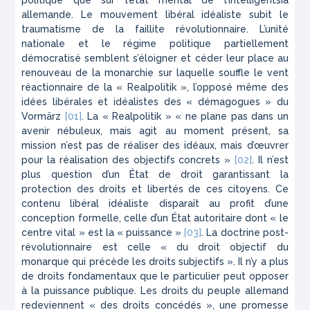
allemande. Le mouvement libéral idéaliste subit le
traumatisme de la faillite révolutionnaire. L’unité
nationale et le régime politique partiellement
démocratisé semblent s’éloigner et céder leur place au
renouveau de la monarchie sur laquelle souffle le vent
réactionnaire de la «
Realpolitik
», l’opposé même des
idées libérales et idéalistes des « démagogues » du
Vormärz
[01]
. La «
Realpolitik
» « ne plane pas dans un
avenir nébuleux, mais agit au moment présent, sa
mission n’est pas de réaliser des idéaux, mais d’œuvrer
pour la réalisation des objectifs concrets »
[02]
. Il n’est
plus question d’un État de droit garantissant la
protection des droits et libertés de ces citoyens. Ce
contenu libéral idéaliste disparaît au profit d’une
conception formelle, celle d’un État autoritaire dont « le
centre vital » est la « puissance »
[03]
. La doctrine post-
révolutionnaire est celle « du droit objectif du
monarque qui précède les droits subjectifs ». Il n’y a plus
de droits fondamentaux que le particulier peut opposer
à la puissance publique. Les droits du peuple allemand
redeviennent « des droits concédés », une promesse