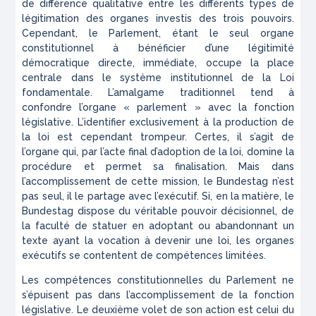
de différence qualitative entre les différents types de
légitimation des organes investis des trois pouvoirs.
Cependant, le Parlement, étant le seul organe
constitutionnel à bénéficier d’une légitimité
démocratique directe, immédiate, occupe la place
centrale dans le système institutionnel de la Loi
fondamentale. L’amalgame traditionnel tend à
confondre l’organe « parlement » avec la fonction
législative. L’identifier exclusivement à la production de
la loi est cependant trompeur. Certes, il s’agit de
l’organe qui, par l’acte final d’adoption de la loi, domine la
procédure et permet sa finalisation. Mais dans
l’accomplissement de cette mission, le
Bundestag
n’est
pas seul, il le partage avec l’exécutif. Si, en la matière, le
Bundestag dispose du véritable pouvoir décisionnel, de
la faculté de statuer en adoptant ou abandonnant un
texte ayant la vocation à devenir une loi, les organes
exécutifs se contentent de compétences limitées.
Les compétences constitutionnelles du Parlement ne
s’épuisent pas dans l’accomplissement de la fonction
législative. Le deuxième volet de son action est celui du