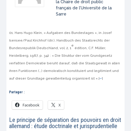
la Chaire de droit public
français de l’Université de la
Sarre
Hans Hugo Klein, « Aufgaben des Bundestages »,
in
Josef
Isensee/Paul Kirchhof (dir.),
Handbuch des Staatsrechts der
e
Bundesrepublik Deutschland
, vol. 2, 1
édition, C.F. Müller,
Heidelberg, 1987, p. 342 : « Die Struktur der vom Grundgesetz
verfaßten Demokratie beruht darauf, daß die Staatsgewalt in allen
ihren Funktionen (…) demokratisch konstituiert und legitimiert und
auf dieser Grundlage gewaltenteilug organisiert ist ».
[
↩
]
Partager :
Facebook
X
Le principe de séparation des pouvoirs en droit
allemand : étude doctrinale et jurisprudentielle