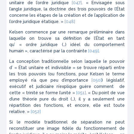
unitaire de l’ordre juridique
[047]
. « Envisagée sous
l’angle juridique, la doctrine des trois pouvoirs de l’État
concerne les étapes de la création et de l’application de
l’ordre juridique étatique. »
[048]
Kelsen commence par une remarque préliminaire dans
laquelle on trouve sa définition de l’État en tant
qu’ « ordre juridique (…) idéel du comportement
humain », caractérisé par la contrainte
[049]
.
La conception traditionnelle selon laquelle le pouvoir
d’ « État unitaire et indivisible » se trouve réparti entre
les trois pouvoirs (ou fonctions, pour Kelsen le terme
employé n’a que peu d’importance
[050]
) législatif,
exécutif et judiciaire n’explique guère comment de
cette « trinité se forme l’unité »
[051]
. « Du point de vue
d’une théorie pure du droit (…), il y a seulement une
répartition des fonctions, et encore, elle est toute
relative. »
[052]
Si le modèle traditionnel de séparation ne peut
reconstituer une image fidèle du fonctionnement de