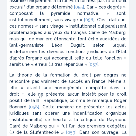
assimilé uniquement à la loi. Et la loi n’est pas le produit
exclusif d’un organe déterminé
[055]
. Car « ces degrés »,
composant la pyramide normative, « sont,
institutionnellement, sans visage »
[056]
. C’est d’ailleurs
ces normes « sans visage » institutionnel qui paraissent
problématiques aux yeux du français Carré de Malberg,
mais qui, de manière étonnante, font écho aux idées de
l’anti-germaniste Léon Duguit, selon lequel,
« déterminer les diverses fonctions juridiques de l’État
d’après l’organe qui accomplit telle ou telle fonction »
serait une « erreur (…) très répandue »
[057]
.
La théorie de la formation du droit par degrés ne
rencontre pas vraiment de succès en France. Même si
elle « établit une homogénéité complète dans le
droit », elle ne présente aucun intérêt pour le droit
e
positif de la III
République, comme le remarque Roger
Bonnard
[058]
. Cette manière de présenter les actes
juridiques sans opérer une indentification organique
(institutionnelle) se heurte à la critique de Raymond
Carré de Malberg qui « fut l’un des premiers exégètes
(…) de la
Stufentheorie
»
[059]
. Dans son ouvrage,
La