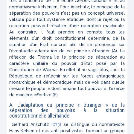
fois à l’encontre de l’ « école Gerber/Laband » et au
normativisme kelsénien. Pour Anschütz, le principe de la
séparation des pouvoirs n’est pas un concept universel
valable pour tout système étatique, dont le rejet ou la
réception peuvent résulter d’une opération machinale.
Au contraire, il faut prendre en compte tous les
éléments d’un droit constitutionnel déterminé, de la
situation d’un État concret afin de se prononcer sur
l’éventuelle adaptation de ce principe étranger (A). La
réflexion de Thoma lie le principe de séparation au
caractère unitaire du pouvoir d’État posé par la
Constitution de Weimar. En effet, il ne s’agit plus, sous la
République, de réfléchir sur les forces antagoniques,
monarchique et démocratique, mais de voir dans quelle
mesure le peuple, « dont émane tout pouvoir », l’exerce
de manière effective (B).
A. L’adaptation du principe « étranger » de la
séparation des pouvoirs à la situation
constitutionnelle allemande.
Gerhard Anschütz
[073]
se distingue du normativiste
Hans Kelsen et des anti-positivistes, formant un groupe