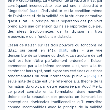
être » (
Sollordnung
). La « division de la validité » est par
conséquent inconcevable, elle est une « absurdité »
(
Ungedanke
)
[044]
. L’indivisibilité est la condition même
de l’existence et de la validité de la structure normative
qu’est l’État. Le principe de la séparation des pouvoirs
prend alors une dimension qui ne se rapproche que peu
des idées traditionnelles de la division en trois
« pouvoirs » ou « fonctions » distincts.
L’essai de Kelsen sur les trois pouvoirs ou fonctions de
l’État, qui paraît en 1924
[045]
, offre « une vue
d’ensemble de sa théorie du droit ». La structure de cet
écrit est loin d’être parfaitement ordonnée : Kelsen
commence par « le thème annoncé » et, vers « la fin,
carrément hors sujet, sont exposées certaines questions
fondamentales du droit international public »
[046]
. La
seule note de page est une référence à la théorie de la
formation du droit par degré élaborée par Adolf Merkl.
Le projet consiste en la formulation d’une nouvelle
théorie de la séparation des pouvoirs en éliminant les
conceptions doctrinales traditionnelles qu’il considère
comme incompatibles avec le principe de la validité