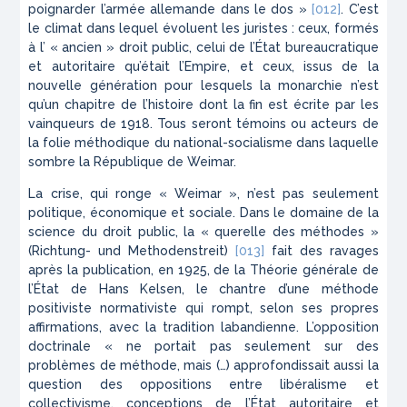
poignarder l’armée allemande dans le dos »
[012]
. C’est
le climat dans lequel évoluent les juristes : ceux, formés
à l’ « ancien » droit public, celui de l’État bureaucratique
et autoritaire qu’était l’Empire, et ceux, issus de la
nouvelle génération pour lesquels la monarchie n’est
qu’un chapitre de l’histoire dont la fin est écrite par les
vainqueurs de 1918. Tous seront témoins ou acteurs de
la folie méthodique du national-socialisme dans laquelle
sombre la République de Weimar.
La crise, qui ronge « Weimar », n’est pas seulement
politique, économique et sociale. Dans le domaine de la
science du droit public, la « querelle des méthodes »
(
Richtung- und
Methodenstreit
)
[013]
fait des ravages
après la publication, en 1925, de la
Théorie générale de
l’État
de Hans Kelsen, le chantre d’une méthode
positiviste normativiste qui rompt, selon ses propres
affirmations, avec la tradition labandienne. L’opposition
doctrinale « ne portait pas seulement sur des
problèmes de méthode, mais (…) approfondissait aussi la
question des oppositions entre libéralisme et
collectivisme, conceptions de l’État autoritaire et