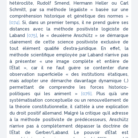
hétéroclite, Rudolf Smend, Hermann Heller ou Carl
Schmitt, par sa méthode légaliste « basée sur une
compréhension historique et génétique des normes »
[074]
. Si, dans un premier temps, il ne prend guère ses
distances avec la méthode positiviste logiciste de
Laband
[075]
, le « deuxième Anschütz » se démarque
clairement de cette science positiviste exclusive de
tout élément qualifié d’extra-juridique. En effet, la
méthode scientifique employée par Laband n’arrive pas
à présenter « une image complète et entière de
l’État », car il ne faut guère se contenter d’une
observation superficielle « des institutions étatiques,
mais adopter une démarche davantage dynamique (…)
permettant de comprendre les forces historico-
politiques qui les animent »
[076]
. Plus qu’à une
systématisation conceptuelle ou un renouvellement de
la théorie constitutionnelle, il s’attèle à une explication
du droit positif allemand. Malgré la critique qu’il adresse
à la méthode positiviste de prédécesseurs, Anschütz
n’arrive pas à complètement dépasser la doctrine de
l’État de Gerber/Laband. Le pouvoir d’État est