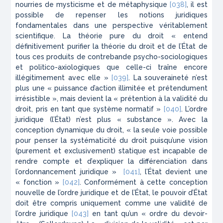
nourries de mysticisme et de métaphysique
[038]
, il est
possible de repenser les notions juridiques
fondamentales dans une perspective véritablement
scientifique. La théorie pure du droit « entend
définitivement purifier la théorie du droit et de l’État de
tous ces produits de contrebande psycho-sociologiques
et politico-axiologiques que celle-ci traîne encore
illégitimement avec elle »
[039]
. La souveraineté n’est
plus une « puissance d’action illimitée et prétendument
irrésistible », mais devient la « prétention à la validité du
droit, pris en tant que système normatif »
[040]
. L’ordre
juridique (l’État) n’est plus « substance ». Avec la
conception dynamique du droit, « la seule voie possible
pour penser la systématicité du droit puisqu’une vision
(purement et exclusivement) statique est incapable de
rendre compte et d’expliquer la différenciation dans
l’ordonnancement juridique »
[041]
, l’État devient une
« fonction »
[042]
. Conformément à cette conception
nouvelle de l’ordre juridique et de l’État, le pouvoir d’État
doit être compris uniquement comme une validité de
l’ordre juridique
[043]
en tant qu’un « ordre du devoir-