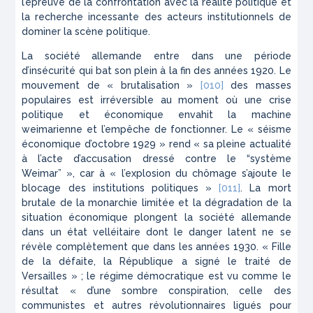
l’épreuve de la confrontation avec la réalité politique et
la recherche incessante des acteurs institutionnels de
dominer la scène politique.
La société allemande entre dans une période
d’insécurité qui bat son plein à la fin des années 1920. Le
mouvement de « brutalisation »
[010]
des masses
populaires est irréversible au moment où une crise
politique et économique envahit la machine
weimarienne et l’empêche de fonctionner. Le « séisme
économique d’octobre 1929 » rend « sa pleine actualité
à l’acte d’accusation dressé contre le “système
Weimar” », car à « l’explosion du chômage s’ajoute le
blocage des institutions politiques »
[011]
. La mort
brutale de la monarchie limitée et la dégradation de la
situation économique plongent la société allemande
dans un état velléitaire dont le danger latent ne se
révèle complètement que dans les années 1930. « Fille
de la défaite, la République a signé le traité de
Versailles » ; le régime démocratique est vu comme le
résultat « d’une sombre conspiration, celle des
communistes et autres révolutionnaires ligués pour