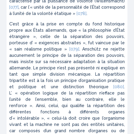
caractérisé par la puissance de volonté (
Willensmacht
)
[077]
, car l’« unité de la personnalité de l’État correspond
à l’unité de la volonté étatique »
[078]
.
C’est grâce à la prise en compte du fond historique
propre aux États allemands, que « la philosophie d’État
étrangère », celle de la séparation des pouvoirs,
porteuse d’ « exigences abstraites », fut vaincue par le
« sain réalisme politique »
[079]
. Anschütz ne rejette
aucunement le principe de la séparation des pouvoirs,
mais insiste sur sa nécessaire adaptation à la situation
allemande. Le principe n’est pas présenté ni expliqué en
tant que simple division mécanique. La répartition
tripartite est à la fois un principe d’organisation pratique
et politique et une distinction théorique
[080]
.
L’ « opération logique de la répartition n’efface pas
l’unité de l’ensemble, bien au contraire, elle le
renforce ». Ainsi, celui, qui qualifie la répartition des
différentes fonctions à différents organes
d’« intolérable », « celui-là doit croire que l’organisme
vivant et la machine ne sont pas des entités unitaires,
car composés d’un grand nombre d’organes ou de