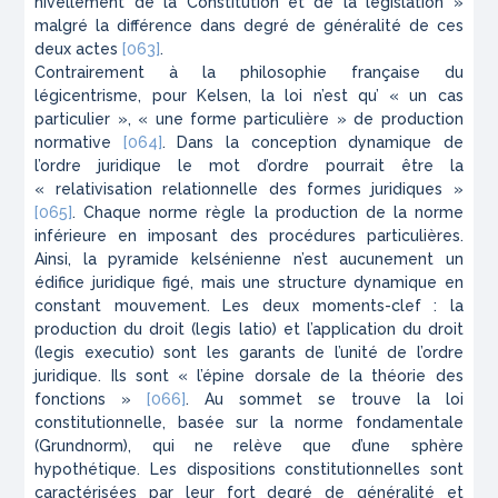
nivellement de la Constitution et de la législation »
malgré la différence dans degré de généralité de ces
deux actes
[063]
.
Contrairement à la philosophie française du
légicentrisme, pour Kelsen, la loi n’est qu’ « un cas
particulier », « une forme particulière » de production
normative
[064]
. Dans la conception dynamique de
l’ordre juridique le mot d’ordre pourrait être la
« relativisation relationnelle des formes juridiques »
[065]
. Chaque norme règle la production de la norme
inférieure en imposant des procédures particulières.
Ainsi, la pyramide kelsénienne n’est aucunement un
édifice juridique figé, mais une structure dynamique en
constant mouvement. Les deux moments-clef : la
production du droit (
legis latio
) et l’application du droit
(
legis executio
) sont les garants de l’unité de l’ordre
juridique. Ils sont « l’épine dorsale de la théorie des
fonctions »
[066]
. Au sommet se trouve la loi
constitutionnelle, basée sur la norme fondamentale
(
Grundnorm
), qui ne relève que d’une sphère
hypothétique. Les dispositions constitutionnelles sont
caractérisées par leur fort degré de généralité et