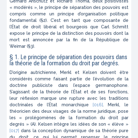
Gerhard Anschütz et Richard Thoma, deux positivistes
« modérés », le principe de séparation des pouvoirs est
compris comme un principe d’organisation politique
fondamental (§2). C’est en tant que composante de
l’État de droit libéral et bourgeois que Carl Schmitt
expose le principe de la distinction des pouvoirs dont la
mort est annoncée par la fin de la République de
Weimar (§3).
§ 1. Le principe de séparation des pouvoirs dans
la théorie de la formation du droit par degrés.
D’origine autrichienne, Merkl et Kelsen doivent être
considérés comme faisant partie de l’évolution de la
doctrine publiciste dans l’espace germanophone.
S’agissant de la théorie de l’État et de ses fonctions,
leur réflexion marque une rupture avec les traditions
doctrinales de l’État monarchique
[016]
. Merkl, le
théoricien des deux visages de la norme juridique, pose
les « prolégomènes de la formation du droit par
degrés » (A). Kelsen intègre les idées de son « élève »
[017]
dans la conception dynamique de sa théorie pure
du droit, ce qui lui permet repenser le principe