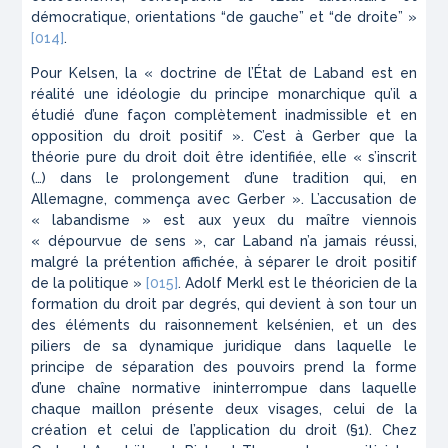
démocratique, orientations “de gauche” et “de droite” »
[014]
.
Pour Kelsen, la « doctrine de l’État de Laband est en
réalité une idéologie du principe monarchique qu’il a
étudié d’une façon complètement inadmissible et en
opposition du droit positif ». C’est à Gerber que la
théorie pure du droit doit être identifiée, elle « s’inscrit
(…) dans le prolongement d’une tradition qui, en
Allemagne, commença avec Gerber ». L’accusation de
« labandisme » est aux yeux du maître viennois
« dépourvue de sens », car Laband n’a jamais réussi,
malgré la prétention affichée, à séparer le droit positif
de la politique »
[015]
. Adolf Merkl est le théoricien de la
formation du droit par degrés, qui devient à son tour un
des éléments du raisonnement kelsénien, et un des
piliers de sa dynamique juridique dans laquelle le
principe de séparation des pouvoirs prend la forme
d’une chaîne normative ininterrompue dans laquelle
chaque maillon présente deux visages, celui de la
création et celui de l’application du droit (§1). Chez