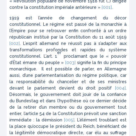
« Révolution populaire de novembre 1918 fut (…) dirigée
contre la constitution impériale antérieure »
[001]
.
1919 est l’année de changement du décor
constitutionnel. Le régime est passé de la monarchie à
l’Empire pour se retrouver enfin confronté à un ordre
républicain institué par la Constitution du 11 août 1919
[002]
. L’esprit allemand ne réussit pas à s’adapter aux
transformations profondes et rapides du système
er
constitutionnel. L’art. 1
proclamant que le « pouvoir
d’État émane du peuple »
[003]
signifie la fin du principe
monarchique. Il est possible de parler, en Allemagne
aussi, d’une parlementarisation du régime politique, car
la responsabilité du chancelier et de ses ministres
devant le parlement devient du droit positif
[004]
.
Désormais, le gouvernement doit jouir de la confiance
du
Bundestag
et dans l’hypothèse où ce dernier décide
de la retirer d’un membre ou du gouvernement tout
entier, l’article 54 de la Constitution prévoit une sanction
immédiate : la démission
[005]
. L’élément troublant est
la place qu’occupe le président du
Reich
, bénéficiant de
la légitimité démocratique directe, car élu au suffrage