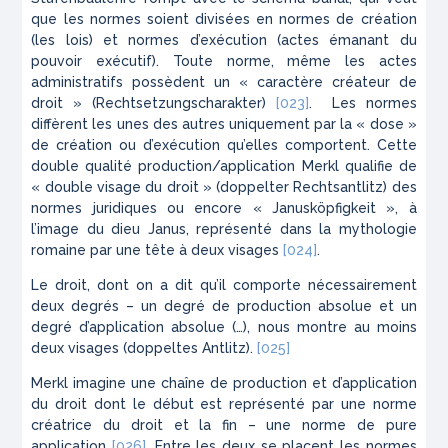
que les normes soient divisées en normes de création
(les lois) et normes d’exécution (actes émanant du
pouvoir exécutif). Toute norme, même les actes
administratifs possèdent un « caractère créateur de
droit » (
Rechtsetzungscharakter
)
[023]
. Les normes
diffèrent les unes des autres uniquement par la « dose »
de création ou d’exécution qu’elles comportent. Cette
double qualité production/application Merkl qualifie de
« double visage du droit » (
doppelter
Rechtsantlitz
) des
normes juridiques ou encore «
Janusköpfigkeit
», à
l’image du dieu Janus, représenté dans la mythologie
romaine par une tête à deux visages
[024]
.
Le droit, dont on a dit qu’il comporte nécessairement
deux degrés – un degré de production absolue et un
degré d’application absolue (…), nous montre au moins
deux visages (doppeltes Antlitz).
[025]
Merkl imagine une chaîne de production et d’application
du droit dont le début est représenté par une norme
créatrice du droit et la fin – une norme de pure
application
[026]
. Entre les deux se placent les normes