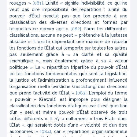
rouages »
[081]
. L’unité « signifie indivisibilité, ce qui ne
veut pas dire impossibilité de répartition : l’unité du
pouvoir d’État n’exclut pas que l’on procède à une
classification des diverses directions et formes par
lesquelles ce dernier agit »
[082]
. Parmi les différentes
classifications, aucune ne peut « prétendre à la justesse
absolue ». Il existe cependant une manière de répartir
les fonctions de l’État qui l’emporte sur toutes les autres
pas seulement grâce à « sa clarté et sa qualité
scientifique », mais également grâce à sa « valeur
politique ». La « répartition tripartite du pouvoir d’État
en les fonctions fondamentales que sont la législation,
la justice et l’administration a profondément influencé
l’organisation réelle (
wirkliche Gestaltung
) des directions
que prend l’activité de l’État »
[083]
. L’emploi du terme
« pouvoir » (
Gewalt
) est impropre pour désigner la
classification des fonctions étatiques, car il est question
d’un « seul et même pouvoir d’État observé de trois
côtés différents ». Il n’y a nullement « trois États dans
l’État », qui seraient dotés d’une « volonté et d’un être
autonomes »
[084]
, car « répartition organisationnelle