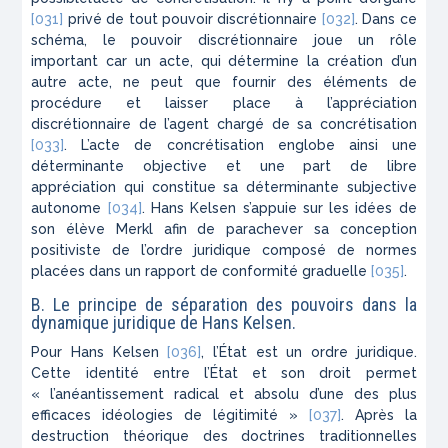
[031]
privé de tout pouvoir discrétionnaire
[032]
. Dans ce
schéma, le pouvoir discrétionnaire joue un rôle
important car un acte, qui détermine la création d’un
autre acte, ne peut que fournir des éléments de
procédure et laisser place à l’appréciation
discrétionnaire de l’agent chargé de sa concrétisation
[033]
. L’acte de concrétisation englobe ainsi une
déterminante objective et une part de libre
appréciation qui constitue sa déterminante subjective
autonome
[034]
. Hans Kelsen s’appuie sur les idées de
son élève Merkl afin de parachever sa conception
positiviste de l’ordre juridique composé de normes
placées dans un rapport de conformité graduelle
[035]
.
B. Le principe de séparation des pouvoirs dans la
dynamique juridique de Hans Kelsen.
Pour Hans Kelsen
[036]
, l’État est un ordre juridique.
Cette identité entre l’État et son droit permet
« l’anéantissement radical et absolu d’une des plus
efficaces idéologies de légitimité »
[037]
. Après la
destruction théorique des doctrines traditionnelles