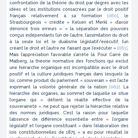
confrontation de la théorie du droit par degrés avec les
idées et les institutions consacrées par le droit positif
français relativement à sa formation
[060]
, le
Strasbourgeois « crédite » Kelsen et Merkl « d’avoir
dénoncé trois erreurs »: « la séparation des pouvoirs
conçus indépendants l’un de l’autre, l’assimilation du droit
à la seule loi et le dualisme législatif/exécutif, l’un
créant le droit et l’autre ne faisant que l’exécuter »
[061]
.
Mais l’appréciation favorable s’arrête là. Pour Carré de
Malberg, la théorie normative des fonctions qui exclut
une hiérarchie organique est incompatible avec le droit
positif et la culture juridiques français dans lesquels la
loi, comme produit du parlement « souverain » est l’acte
exprimant la volonté générale de la nation
[062]
. La
hiérarchie des organes, au sommet de laquelle se situe
l’organe qui « détient la réalité effective de la
souveraineté », ne peut que rejeter la hiérarchie relative
des normes juridiques. C’est la raison pour laquelle
l’absence de différence essentielle entre « l’organe
législatif et l’organe constituant » dans l’élaboration des
lois constitutionnelles de 1875 « a eu pour résultat le