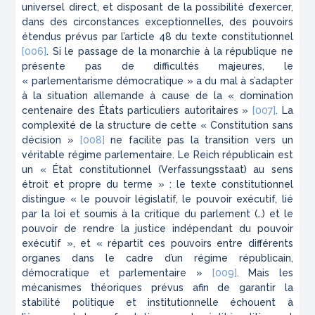
universel direct, et disposant de la possibilité d’exercer,
dans des circonstances exceptionnelles, des pouvoirs
étendus prévus par l’article 48 du texte constitutionnel
[006]
. Si le passage de la monarchie à la république ne
présente pas de difficultés majeures, le
« parlementarisme démocratique » a du mal à s’adapter
à la situation allemande à cause de la « domination
centenaire des États particuliers autoritaires »
[007]
. La
complexité de la structure de cette « Constitution sans
décision »
[008]
ne facilite pas la transition vers un
véritable régime parlementaire. Le
Reich
républicain est
un « État constitutionnel (
Verfassungsstaat
) au sens
étroit et propre du terme » : le texte constitutionnel
distingue « le pouvoir législatif, le pouvoir exécutif, lié
par la loi et soumis à la critique du parlement (…) et le
pouvoir de rendre la justice indépendant du pouvoir
exécutif », et « répartit ces pouvoirs entre différents
organes dans le cadre d’un régime républicain,
démocratique et parlementaire »
[009]
. Mais les
mécanismes théoriques prévus afin de garantir la
stabilité politique et institutionnelle échouent à