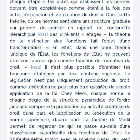
chaque étape « les actes qui établissent les normes
doivent être considérées comme étant à la fois des
actes d’exécution et de création du droit ». Dans cette
théorie, où les normes sont dans uns structure graduée
qui permet de penser un rapport de conformité
hiérarchique
[021]
des différents « étages », la théorie
de la distinction des fonctions fait l’objet d’une
transformation. « En effet, dans une pure théorie
juridique de l’État, les fonctions de l’État ne peuvent
être considérées que comme fonction de formation du
droit. »
[022]
Il n’est plus possible d’identifier les
fonctions étatiques par leur contenu supposé. La
législation n’est pas uniquement production du droit,
comme l’exécution ne peut plus être qualifiée de simple
application de la loi. Chez Merkl, chaque norme, à
chaque degré de la structure pyramidale de l’ordre
juridique comporte la production ou activité créatrice du
droit d’une part, et l’application ou l’exécution de la
norme supérieure, d’autre part. La théorie de Merkl
permet de regarder ce qui se passe au-delà d’une
classification superficielle des fonctions de l’État. La
Stufenbaulehre
rompt avec le schéma banal, qui veut