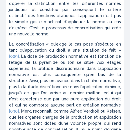
d’opérer la distinction entre les différentes normes
juridiques et constitue par conséquent le critère
distinctif des fonctions étatiques. L’application n’est pas
le simple geste machinal d’appliquer la norme au cas
d’espèce. C’est le processus de concrétisation qui crée
une nouvelle norme.
La concrétisation « qu’exige le cas posé s’exécute en
tant qu’application du droit à une situation de fait »
[029]
. La dose de production normative est fonction de
l’étage de la pyramide où l’on se situe. Aux étages
supérieurs, la latitude discrétionnaire dans l’application
normative est plus conséquente qu’en bas de la
structure. Ainsi, plus on avance dans la chaîne normative,
plus la latitude discrétionnaire dans l’application diminue,
jusqu’à ce que l’on arrive au dernier maillon, celui qui
n’est caractérisé que par une pure application du droit
et qui ne comporte aucune part de création normative
[030]
. Merkl reconnaît, comme Alfred Verdroß ou Kelsen,
que les organes chargés de la production et application
normatives sont dotés d’une volonté propre qui rend
possiblel’acte de concrétisation. Il n’y a point d’organe