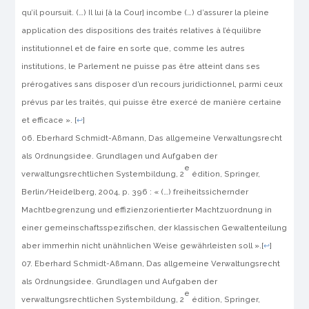
qu’il poursuit. (…) Il lui [à la Cour] incombe (…) d’assurer la pleine
application des dispositions des traités relatives à l’équilibre
institutionnel et de faire en sorte que, comme les autres
institutions, le Parlement ne puisse pas être atteint dans ses
prérogatives sans disposer d’un recours juridictionnel, parmi ceux
prévus par les traités, qui puisse être exercé de manière certaine
et efficace ».
[
↩
]
Eberhard Schmidt-Aßmann,
Das allgemeine Verwaltungsrecht
als Ordnungsidee. Grundlagen und Aufgaben der
e
verwaltungsrechtlichen Systembildung
, 2
édition, Springer,
Berlin/Heidelberg, 2004, p. 396 : « (…) freiheitssichernder
Machtbegrenzung und effizienzorientierter Machtzuordnung in
einer gemeinschaftsspezifischen, der klassischen Gewaltenteilung
aber immerhin nicht unähnlichen Weise gewährleisten soll ».
[
↩
]
Eberhard Schmidt-Aßmann,
Das allgemeine Verwaltungsrecht
als Ordnungsidee. Grundlagen und Aufgaben der
e
verwaltungsrechtlichen Systembildung
, 2
édition, Springer,