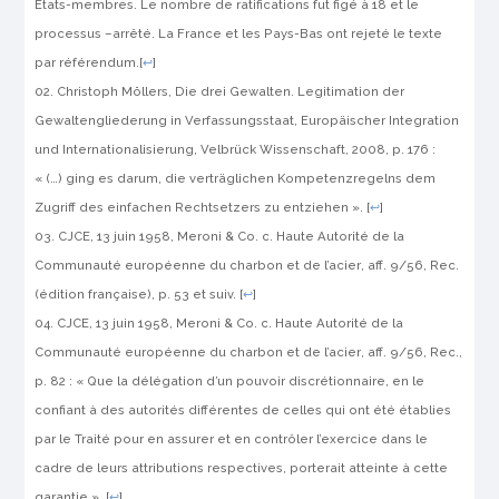
États-membres. Le nombre de ratifications fut figé à 18 et le
processus –arrêté. La France et les Pays-Bas ont rejeté le texte
par référendum.
[
↩
]
Christoph Möllers,
Die drei Gewalten. Legitimation der
Gewaltengliederung in Verfassungsstaat, Europäischer Integration
und Internationalisierung
, Velbrück Wissenschaft, 2008, p. 176 :
« (…) ging es darum, die verträglichen Kompetenzregelns dem
Zugriff des einfachen Rechtsetzers zu entziehen ».
[
↩
]
CJCE, 13 juin 1958,
Meroni & Co. c. Haute Autorité de la
Communauté européenne du charbon et de l’acier
, aff. 9/56, Rec.
(édition française), p. 53 et suiv.
[
↩
]
CJCE, 13 juin 1958,
Meroni & Co. c. Haute Autorité de la
Communauté européenne du charbon et de l’acier
, aff. 9/56, Rec.,
p. 82 : « Que la délégation d’un pouvoir discrétionnaire, en le
confiant à des autorités différentes de celles qui ont été établies
par le Traité pour en assurer et en contrôler l’exercice dans le
cadre de leurs attributions respectives, porterait atteinte à cette
garantie ».
[
↩
]