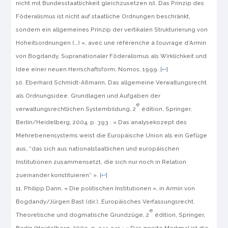
nicht mit Bundesstaatlichkeit gleichzusetzen ist. Das Prinzip des
Föderalismus ist nicht auf staatliche Ordnungen beschränkt,
sondern ein allgemeines Prinzip der vertikalen Strukturierung von
Hoheitsordnungen (…) », avec une référenche à l’ouvrage d’Armin
von Bogdandy,
Supranationaler Föderalismus als Wirklichkeit und
Idee einer neuen Herrschaftsform
, Nomos, 1999.
[
↩
]
Eberhard Schmidt-Aßmann,
Das allgemeine Verwaltungsrecht
als Ordnungsidee. Grundlagen und Aufgaben der
e
verwaltungsrechtlichen Systembildung
, 2
édition, Springer,
Berlin/Heidelberg, 2004, p. 393 : « Das analysekozept des
Mehrebenensystems weist die Europäische Union als ein Gefüge
aus, “das sich aus nationalstaatlichen und europäischen
Institutionen zusammensetzt, die sich nur noch in Relation
zueinander konstituieren” ».
[
↩
]
Philipp Dann, « Die politischen Institutionen »,
in
Armin von
Bogdandy/Jürgen Bast (dir.),
Europäisches Verfassungsrecht.
e
Theoretische und dogmatische Grundzüge
, 2
édition, Springer,