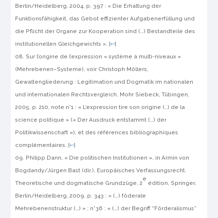
Berlin/Heidelberg, 2004, p. 397 : « Die Erhaltung der
Funktionsfähigkeit, das Gebot effizienter Aufgabenerfüllung und
die Pflicht der Organe zur Kooperation sind (…) Bestandteile des
institutionellen Gleichgewichts ».
[
↩
]
Sur l’origine de l’expression « système à multi-niveaux »
(
Mehrebenen
–
Systeme
), voir Christoph Möllers,
Gewaltengliederung : Legitimation und Dogmatik im nationalen
und internationalen Rechtsvergleich
, Mohr Siebeck, Tübingen,
2005, p. 210, note n°1 : « L’expression tire son origine (..) de la
science politique » (« Der Ausdruck entstammt (…) der
Politikwissenschaft »), et des références bibliographiques
complémentaires.
[
↩
]
Philipp Dann, « Die politischen Institutionen »,
in
Armin von
Bogdandy/Jürgen Bast (dir.),
Europäisches Verfassungsrecht.
e
Theoretische und dogmatische Grundzüge
, 2
édition, Springer,
Berlin/Heidelberg, 2009, p. 343 : « (…) föderale
Mehrebenenstruktur (…) » ; n°36 : « (…) der Begriff “Förderalismus”