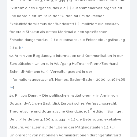
Berlin/Heidelberg, 2009, p. 344-345 : « Das zweite Merkmal ist die
Existenz eines Organes, das die (…) Zusammenarbeit organisiert
und koordiniert, im Falle der EU der Rat (im deutschen
Exekutivföderalismus der Bundesrat) (…) impliziert die exekutiv-
föderale Struktur als drittes Merkmal einen spezifischen
Entscheidungsmodus : (…) die konsensuale Entscheidungsfindung
(…) ».
[
↩
]
Armin von Bogdandy, « Information und Kommunikation in der
Europäischen Union »,
in
Wolfgang Hoffmann-Riem/Eberhard
Schmidt-Aßmann (dir.),
Verwaltungsrecht in der
Informationsgesellschaft
, Nomos, Baden-Baden, 2000, p. 167-168.
[
↩
]
Philipp Dann, « Die politischen Institutionen »,
in
Armin von
Bogdandy/Jürgen Bast (dir.),
Europäisches Verfassungsrecht.
e
Theoretische und dogmatische Grundzüge
, 2
édition, Springer,
Berlin/Heidelberg, 2009, p. 344 : « (…) die Beteiligung exekutiver
Akteure, vor allem auf der Ebene der Mitgliedstaaten (…). (…)
Unionsrecht von nationalen Administrationen durchgeführt wird