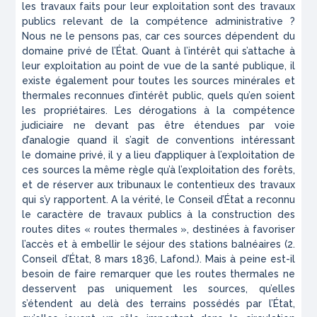
les travaux faits pour leur exploitation sont des travaux
publics relevant de la compétence administrative ?
Nous ne le pensons pas, car ces sources dépendent du
domaine privé de l’État. Quant à l’intérêt qui s’attache à
leur exploitation au point de vue de la santé publique,
il
existe également pour toutes les sources minérales et
thermales
reconnues d’intérêt public, quels qu’en soient
les propriétaires. Les
dérogations à la compétence
judiciaire ne devant pas être étendues
par voie
d’analogie quand il s’agit de conventions intéressant
le
domaine privé, il y a lieu d’appliquer à l’exploitation de
ces sources
la même règle qu’à l’exploitation des forêts,
et de réserver aux
tribunaux le contentieux des travaux
qui s’y rapportent. A la
vérité, le Conseil d’État a reconnu
le caractère de travaux publics
à la construction des
routes dites « routes thermales », destinées
à favoriser
l’accès et à embellir le séjour des stations balnéaires (2
.
Conseil d’État, 8 mars 1836, Lafond.
).
Mais à peine est-il
besoin de faire remarquer que les routes thermales
ne
desservent pas uniquement les sources, qu’elles
s’étendent
au
delà des terrains possédés par l’État,