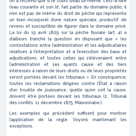
on a reconnu que si le cours d’eau lui-même, c’est-à-dire
l’eau courante et son lit, fait partie du domaine public, il
n’en est pas de même du droit de pêche qui représente
un bien incorporel d’une nature spéciale, productif de
revenu et susceptible de figurer dans le domaine privé.
La loi du 15 avril 1829 sur la pêche fluviale (art. 4) a
d’ailleurs tranché la question en disposant que « les
contestations entre l’administration et les adjudicataires
relatives à l’interprétation et à l’exécution des baux et
adjudications, et toutes celles qui s’élèveraient entre
l’administration et ses ayants cause et des tiers
intéressés à raison de leurs droits ou de leurs propriétés
seront portées devant les tribunaux ». En conséquence,
toutes les réclamations dirigées contre l’État à raison
d’un trouble de jouissance, quelle qu’en soit la cause,
doivent être portées devant les tribunaux (2. Tribunal
des conflits, 11 décembre 1875, Maisonnabe.).
Les exemples qui précèdent suffisent pour montrer
l’application de la règle. Voyons maintenant les
exceptions.