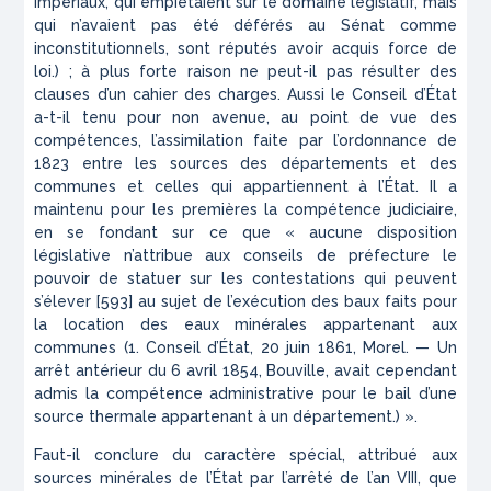
impériaux, qui empiétaient sur le domaine législatif, mais
qui n’avaient pas été déférés au Sénat comme
inconstitutionnels, sont réputés avoir acquis force de
loi.) ; à plus forte raison ne peut-il pas résulter des
clauses d’un cahier des charges. Aussi le Conseil d’État
a-t-il tenu pour non avenue, au point de vue des
compétences, l’assimilation faite par l’ordonnance de
1823 entre les sources des départements et des
communes et celles qui appartiennent à l’État. Il a
maintenu pour les premières la compétence judiciaire,
en se fondant sur ce que « aucune disposition
législative n’attribue aux conseils de préfecture le
pouvoir de statuer sur les contestations qui peuvent
s’élever [593] au sujet de l’exécution des baux faits pour
la location des eaux minérales appartenant aux
communes (1.
Conseil d’État, 20 juin 1861, Morel. — Un
arrêt antérieur du 6 avril 1854, Bouville, avait cependant
admis la compétence administrative pour le bail d’une
source thermale appartenant à un département.
) ».
Faut-il conclure du caractère spécial, attribué aux
sources minérales de l’État par l’arrêté de l’an VIII, que