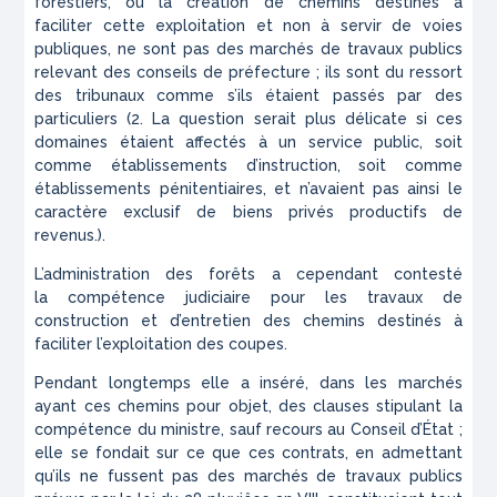
forestiers, ou la création de chemins destinés à
faci
liter
cette exploitation et non à servir de voies
publiques, ne
sont
pas des marchés de travaux publics
relevant des conseils de
préfecture
; ils sont du ressort
des tribunaux comme s’ils étaient pas
sés
par des
particuliers
(2
. La question serait plus délicate si ces
domaines étaient affectés à un service public, soit
comme établissements d’instruction, soit comme
établissements pénitentiaires, et n’avaient pas ainsi le
caractère exclusif de biens privés productifs de
revenus.
).
L’administration des forêts a cependant contesté
la
compétence
judiciaire pour les travaux de
construction et d’entretien des che
mins
destinés à
faciliter l’exploitation des
coupes.
P
endant longtemps elle a inséré, dans les marchés
ayant
ces
chemins pour objet, des clauses stipulant la
compétence
du ministre,
sauf recours au Conseil d’État ;
elle se fondait sur ce que
ces
contrats, en admettant
qu’ils ne fussent pas des marchés de
travaux
publics