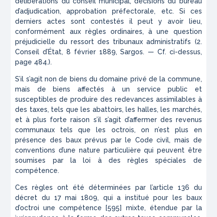
délibérations du conseil municipal, décisions du bureau
d’adjudication, approbation préfectorale, etc. Si ces
derniers actes sont contestés il peut y avoir lieu,
conformément aux règles ordinaires, à une question
préjudicielle du ressort des tribunaux administratifs (2.
Conseil d’État, 8 février 1889, Sargos. — Cf. ci-dessus,
page 484.).
S’il s’agit non de biens du domaine privé de la commune,
mais de biens affectés à un service public et
susceptibles de produire des redevances assimilables à
des taxes, tels que les abattoirs, les halles, les marchés,
et à plus forte raison s’il s’agit d’affermer des revenus
communaux tels que les octrois, on n’est plus en
présence des baux prévus par le Code civil, mais de
conventions d’une nature particulière qui peuvent être
soumises par la loi à des règles spéciales de
compétence.
Ces règles ont été déterminées par l’article 136 du
décret du 17 mai 1809, qui a institué pour les baux
d’octroi une compétence [595] mixte, étendue par la