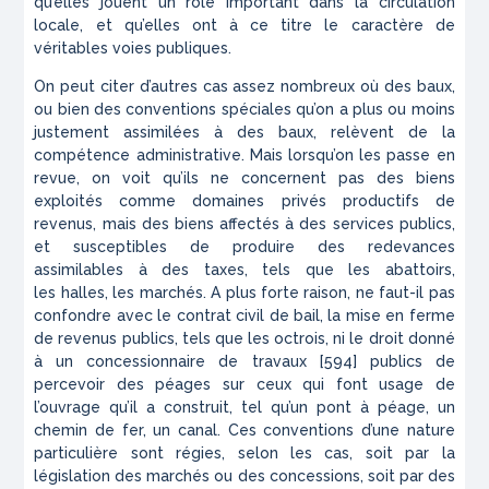
qu’elles jouent un
rôle important dans la circulation
locale, et qu’elles ont à ce titre
le caractère de
véritables voies publiques.
On peut citer d’autres cas assez nombreux où des baux,
ou bien
des conventions spéciales qu’on a plus ou moins
justement assimilées
à des baux, relèvent de la
compétence administrative. Mais
lorsqu’on les passe en
revue, on voit qu’ils ne concernent pas des
biens
exploités comme domaines privés productifs de
revenus, mais
des biens affectés à des services publics,
et susceptibles de produire
des redevances
assimilables à des taxes, tels que les abattoirs,
les
halles, les marchés. A plus forte raison, ne faut-il pas
confondre
avec le contrat civil de bail, la mise en ferme
de revenus publics,
tels que les octrois, ni le droit donné
à un concessionnaire de tra
vaux [594] publics de
percevoir des
péages sur ceux qui font usage de
l’ouvrage qu’il a construit, tel qu’un pont à péage, un
chemin de fer, un canal. Ces conventions d’une nature
particulière sont régies, selon les cas, soit par la
législation des marchés ou des concessions, soit par des