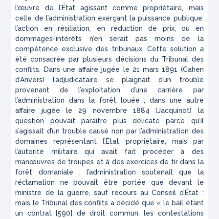
l’œuvre de l’État agissant comme propriétaire, mais
celle de l’administration exerçant la puissance publique,
l’action en résiliation, en réduction de prix, ou en
dommages-intérêts n’en serait pas moins de la
compétence exclusive des tribunaux. Cette solution a
été consacrée par plusieurs décisions du Tribunal des
conflits. Dans une affaire jugée le 21 mars 1891 (Cahen
d’Anvers) l’adjudicataire se plaignait d’un trouble
provenant de l’exploitation d’une carrière par
l’administration dans la forêt louée ; dans une autre
affaire jugée le 29 novembre 1884 (Jacquinot) la
question pouvait paraître plus délicate parce qu’il
s’agissait d’un trouble causé non par l’administration des
domaines représentant l’État propriétaire, mais par
l’autorité militaire qui avait fait procéder à des
manœuvres de troupes et à des exercices de tir dans la
forêt domaniale ; l’administration soutenait que la
réclamation ne pouvait être portée que devant le
ministre de la guerre, sauf recours au Conseil d’État ;
mais le Tribunal des conflits a décidé que « le bail étant
un contrat [590] de droit commun, les contestations