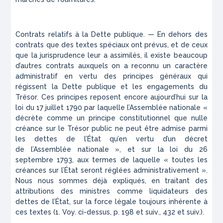
Contrats relatifs à la Dette publique. — En dehors des
contrats
que des textes spéciaux ont prévus, et de ceux
que la jurisprudence
leur a assimilés, il existe beaucoup
d’autres contrats auxquels on
a reconnu un caractère
administratif en vertu des principes généraux
qui
régissent la Dette publique et les engagements du
Trésor.
Ces principes reposent encore aujourd’hui sur la
loi du 17 juillet
1790 par laquelle l’Assemblée nationale «
décrète comme un principe constitutionnel que nulle
créance sur le Trésor public ne peut
être admise parmi
les dettes de l’État qu’en vertu d’un décret
de
l’Assemblée nationale », et sur la loi du 26
septembre 1793, aux
termes de laquelle « toutes les
créances sur l’État seront réglées
administrativement
».
Nous nous sommes déjà
expliqués
, en traitant
des
attributions des ministres comme liquidateurs des
dettes
de l’État, sur la force légale toujours inhérente à
ces textes (
1. Voy. ci-dessus, p. 198 et suiv., 432 et suiv.
).