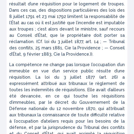
résultait d’une réquisition pour le logement de troupes.
Dans ces cas, des dispositions particulières des lois des
8 juillet 1791 et 23 mai 1792 limitent la responsabilité de
l’État au cas où il est justifié que l’incendie est imputable
aux troupes ; c’est alors devant le ministre, sauf recours
au Conseil d’État, que le propriétaire doit porter sa
réclamation. (Cf. loi du 3 juillet 1877, art. 14 ; — Tribunal
des conflits, 25 mars 1881, C
ie
la Providence ; — Conseil
d’État, 9 février 1883, C
ie
la Providence.)).
La compétence ne change pas lorsque l’occupation d’un
immeuble
en vue d’un service public résulte d’une
réquisition. La loi du
3 juillet 1877 (art. 26) a
expressément attribué aux tribunaux le
règlement de
toutes les indemnités de réquisitions. Elle avait
d’ailleurs
été devancée, en ce qui touche les réquisitions
d’immeubles,
par le décret du Gouvernement de la
Défense nationale
du 12 novembre 1870, qui attribuait
aux tribunaux la connaissance
de toute difficulté relative
à l’occupation d’ateliers requis pour les
besoins de la
défense, et par la jurisprudence du Tribunal des
conflits
et du Conseil d’État, qui avait assimilé la réquisition