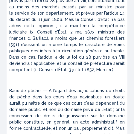
prévus par la loi du 28 pluviôse an VIII,
constituaient
tout
au moins des marchés passés par un ministre pour
le
service
de son département, et prévus par l’article 14
du décret du 11
juin
1806. Mais le Conseil d’État n’a pas
admis cette opinion
; il
a
maintenu la compétence
judiciaire
(3. Conseil d’État, 2 mai 1873, ministre des
finances c. Barliac.
), à moins que les chemins
forestiers
[591] n’eussent en même temps le caractère de voies
publiques destinées à la circulation générale ou locale.
Dans ce cas, l’article 4 de la loi du 28 pluviôse an VIII
deviendrait applicable, et le conseil de préfecture serait
compétent (1. Conseil d’État, 3 juillet 1852, Mercier.).
Baux de pêche. — A l’égard des adjudications de droits
de pêche dans les cours d’eau navigables, un doute
aurait pu naître de ce que ces cours d’eau dépendent du
domaine public, et non du domaine privé de l’État ; or la
concession de droits de jouissance sur le domaine
public constitue, en général, un acte administratif en
forme contractuelle, et non un bail proprement dit. Mais