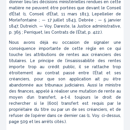
donner lieu les décisions ministérielles rendues en cette
matière ne peuvent être portées que devant le Conseil
d’État (1. Conseil d’État, 11 mars 1813, Lepellelier de
Morlefontaine ; — 17 juillet 1843, Debrée ; — 5 janvier
1847, Dutreich. — Voy. Dareste, la Justice administrative,
p. 365 ; Perriquet, les Contrats de l’État, p. 422.).
Nous avons déjà eu occasion de signaler une
conséquence importante de cette règle en ce qui
touche les attributions de rentes aux créanciers des
titulaires. Le principe de l’insaisissabilité des rentes
importe trop au crédit public, il se rattache trop
étroitement au contrat passé entre l’État et ses
créanciers, pour que son application ait pu être
abandonnée aux tribunaux judiciaires. Aussi le ministre
des finances, appelé à réaliser une mutation de rente au
moyen d’un transfert, a-t-il toujours le droit de
rechercher si le [600]
transfert est requis par le
propriétaire du titre ou par un de ses créanciers, et de
refuser de l’opérer dans ce dernier cas (1.
Voy. ci-dessus,
page 509 et les arrêts cités.
).