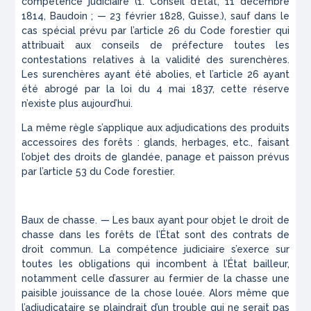
compétence judiciaire (1. Conseil d’État, 11 décembre
1814, Baudoin ; — 23 février 1828, Guisse.), sauf dans le
cas spécial prévu par l’article 26 du Code forestier qui
attribuait aux conseils de préfecture toutes les
contestations relatives à la validité des surenchères.
Les surenchères ayant été abolies, et l’article 26 ayant
été abrogé par la loi du 4 mai 1837, cette réserve
n’existe plus aujourd’hui.
La même règle s’applique aux adjudications des produits
accessoires des forêts : glands, herbages, etc., faisant
l’objet des droits de glandée, panage et paisson prévus
par l’article 53 du Code forestier.
Baux de chasse. — Les baux ayant pour objet le droit de
chasse dans les forêts de l’État sont des contrats de
droit commun. La compétence judiciaire s’exerce sur
toutes les obligations qui incombent à l’État bailleur,
notamment celle d’assurer au fermier de la chasse une
paisible jouissance de la chose louée. Alors même que
l’adjudicataire se plaindrait d’un trouble qui ne serait pas