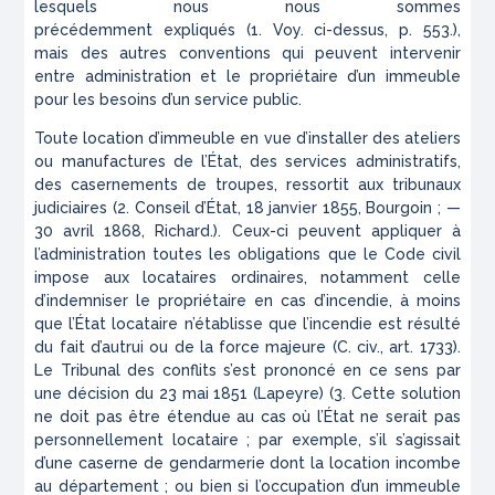
lesquels nous nous sommes
précédemment
expliqu
é
s
(1.
Voy. ci-dessus, p. 553.
),
mais des autres conventions qui peuvent intervenir
entre administration et le propriétaire d’un immeuble
pour les besoins d’un service public.
Toute location d’immeuble en vue d’installer des ateliers
ou manufactures de l’État, des services administratifs,
des casernements de troupes, ressortit aux tribunaux
judiciaires (2.
Conseil d’État, 18 janvier 1855, Bourgoin ; —
30 avril 1868, Richard.
). Ceux-ci peuvent appliquer à
l’administration toutes les obligations que le
Code civil
impose aux locataires ordinaires, notamment celle
d’indemniser
le propriétaire en cas d’incendie, à moins
que l’État locataire
n’établisse que l’incendie est résulté
du fait d’autrui ou de
la force majeure (C. civ., art. 1733).
Le Tribunal des conflits s’est
prononcé en ce sens par
une décision du 23 mai 1851
(
Lapeyre
)
(
3. Cette solution
ne doit pas être étendue au cas où l’État ne serait pas
personnellement locataire ; par exemple, s’il s’agissait
d’une caserne de gendarmerie dont la location incombe
au département ; ou bien si l’occupation d’un immeuble