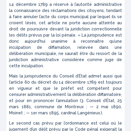
14 décembre 1789 a réservé à l’autorité administrative
la connaissance des réclamations des citoyens, tendant
à faire annuler l’acte du corps municipal par lequel ils se
croient lésés, cet article ne porte aucune atteinte au
droit de poursuivre devant la juridiction correctionnelle
les délits prévus par la loi pénale. » La jurisprudence est
donc aujourd’hui unanime à reconnaître qu’une
inculpation de diffamation, relevée dans une
délibération municipale, ne saurait être du ressort de la
juridiction administrative considérée comme juge de
cette inculpation.
Mais la jurisprudence du Conseil d’État admet aussi que
l’article 60 du décret du 14 décembre 1789 est toujours
en vigueur et que le préfet est compétent pour
censurer administrativement la
délibération diffamatoire,
et pour en prononcer l’annulation (3
. Conseil d’État, 25
mars 1881, commune de Montreux ; — 2 mai 1890,
Moinet ; — 1
er
mars 1895, cardinal Langénieux.).
Le second cas prévu par l’ordonnance est celui où le
jugement d’un délit prévu par le Code pénal exigerait la