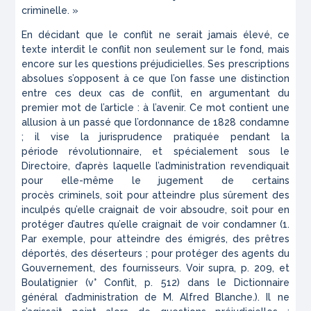
criminelle.
»
En décidant que le conflit ne serait jamais élevé, ce
texte
interdit
le conflit non seulement sur le fond, mais
encore sur les ques
tions
préjudicielles. Ses prescriptions
absolues s’opposent à ce
que
l’on fasse une distinction
entre ces deux cas de conflit, en
argumentant
du
premier mot de l’article : à l’avenir. Ce mot
contient
une
allusion à un passé que l’ordonnance de 1828 condamne
;
il
vise la jurisprudence pratiquée pendant la
période
révolutionnaire,
et spécialement sous le
Directoire, d’après laquelle
l’administration
revendiquait
pour elle-même le jugement de certains
procès
criminels,
soit pour atteindre plus sûrement des
inculpés qu’elle crai
gnait
de voir absoudre, soit pour en
protéger d’autres qu’elle
craignait
de voir condamner
(1.
Par exemple, pour atteindre des émigrés, des prêtres
déportés, des déserteurs ; pour protéger des agents du
Gouvernement, des fournisseurs. Voir supra, p. 209, et
Boulatignier (v° Conflit, p. 512) dans le Dictionnaire
général d’administration de M. Alfred Blanche.).
Il ne