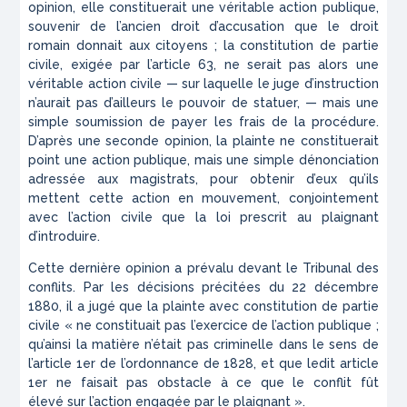
opinion, elle constituerait une véritable action publique,
souvenir de l’ancien droit d’accusation que le droit
romain donnait aux citoyens ; la constitution de partie
civile, exigée par l’article 63, ne serait pas alors une
véritable action civile — sur laquelle le juge d’instruction
n’aurait pas d’ailleurs le pouvoir de statuer, — mais une
simple soumission de payer les frais de la procédure.
D’après une seconde opinion, la plainte ne constituerait
point une action publique, mais une simple dénonciation
adressée aux magistrats, pour obtenir d’eux qu’ils
mettent cette action en mouvement, conjointement
avec l’action civile que la loi prescrit au plaignant
d’introduire.
Cette dernière opinion a prévalu devant le Tribunal
des
conflits.
Par les décisions précitées du 22 décembre
1880, il a jugé que
la
plainte avec constitution de partie
civile « ne constituait pas l’exer
cice
de l’action publique
;
qu’ainsi la matière n’était pas
criminelle
dans le sens de
l’article 1
er
de l’ordonnance de 1828, et que
ledit
article
1
er
ne faisait pas obstacle à ce que le conflit fût
élevé
sur
l’action engagée par le plaignant ».