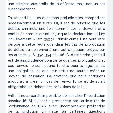
une atteinte aux droits de la défense, mais non un cas
d’incompétence.
En second lieu, les questions préjudicielles comportent
nécessairement un sursis. Or, il est de principe que les
débats criminels une fois commencés « doivent être
continués sans interruption jusqu’à la déclaration du jury
inclusivement » (art. 353
; C. d’instr. crim.). Il ne peut être
dérogé à cette règle que dans les cas de prorogation
de délais ou de renvoi à une autre session, prévus par
les articles 306, 352, 354 et 406, C. d’instr. crim. ; mais il
est de jurisprudence constante que ces prorogations et
ces renvois ne sont qu’une faculté pour le juge, jamais
une obligation, et que leur refus ne saurait créer un
moyen de cassation. La doctrine que nous critiquons
aboutirait à créer un cas de renvoi forcé et de sursis
obligatoire, en dehors des
p
révision
s
de la loi.
Enfin, il nous paraît impossible de concilier l’interdiction
absolue [626] du conflit, prononcée par l’article
1
er
de
l’ordonnance de 1828, avec l’incompétence prétendue
de la juridiction criminelle sur certaines questions