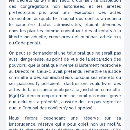
les décrets du 29 mars 1880, ordonnant la dissolution
des congrégations non autorisées, et les arrêtés
préfectoraux pris pour leur exécution. Ces actes
d’exécution, auxquels le Tribunal des conflits a reconnu
le caractère d’actes administratifs, étaient dénoncés
dans les plaintes comme constituant des attentats à la
liberté individuelle, crime prévu et puni par l’article 114
du Code pénal.).
On peut se demander si une telle pratique ne serait pas
aussi dangereuse, au point de vue de la séparation des
pouvoirs, que la pratique inverse si justement reprochée
au Directoire. Celui-ci avait prétendu remettre la justice
criminelle à des administrateurs lorsque ses intérêts ou
ses passions l’y portaient ; d’autres ont voulu livrer des
actes de la puissance publique à la juridiction criminelle.
[630] Ce dernier empiétement ne serait pas moins grave
que celui qui l’a précédé ; aussi ne doit-on pas regretter
que le Tribunal des conflits s’y soit opposé.
Nous ferons cependant une réserve sur sa
jurisprudence, réserve qui a pour objet non les motifs,