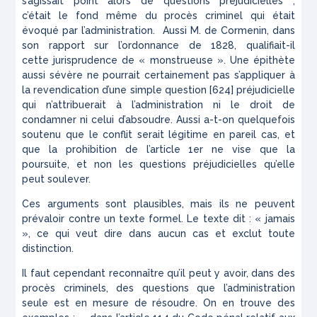
s’agissait point alors de
questions
préjudicielles
;
c’était
le fond même du procès
criminel qui
était
évoqué par l’administration.
Aussi M. de
C
ormenin,
dans
son
rapport sur l’ordonnance de 1828, qualifiait-il
cette
jurisprudence
de « monstrueuse ». Une épithète
aussi sévère ne pourrait certainement
pas s’appliquer à
la revendication d’une simple question
[624] préjudicielle
qui n’attribuerait à l’administration ni le droit de
condamner ni celui d’absoudre. Aussi a-t-on quelquefois
soutenu que le conflit serait légitime en pareil cas, et
que la prohibition de l’article
1
er
ne vise que la
poursuite, et non les questions préjudicielles qu’elle
peut soulever.
Ces arguments sont plausibles, mais ils ne peuvent
prévaloir contre un texte formel. Le texte dit : « jamais
», ce qui veut dire dans aucun cas et exclut toute
distinction.
Il faut cependant reconnaître qu’il peut y avoir, dans des
procès criminels, des questions que l’administration
seule est en mesure de résoudre. On en trouve des