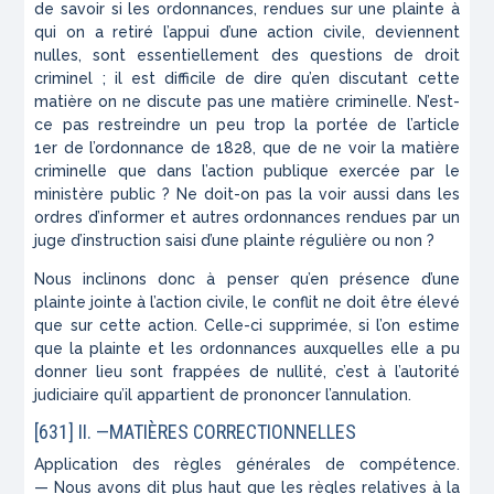
de savoir si les ordonnances, rendues sur une plainte à
qui on a retiré l’appui d’une action civile, deviennent
nulles, sont essentiellement des questions de droit
criminel ; il est difficile de dire qu’en discutant cette
matière on ne discute pas une matière criminelle. N’est-
ce pas restreindre un peu trop la portée de l’article
1
er
de l’ordonnance de 1828, que de ne voir la matière
criminelle que dans l’action publique exercée par le
ministère public ? Ne doit-on pas la voir aussi dans les
ordres d’informer et autres ordonnances rendues par un
juge d’instruction saisi d’une plainte régulière ou non ?
Nous inclinons donc à penser qu’en présence d’une
plainte jointe à l’action civile, le conflit ne doit être élevé
que sur cette action. Celle-ci supprimée, si l’on estime
que la plainte et les ordonnances auxquelles elle a pu
donner lieu sont frappées de nullité, c’est à l’autorité
judiciaire qu’il appartient de prononcer l’annulation.
[631] II. —MATIÈRES CORRECTIONNELLES
Application des règles générales de compétence.
—
Nous avons
dit plus haut que les règles relatives à la