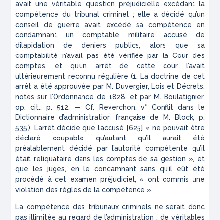
avait une véritable question préjudicielle excédant la
compétence du tribunal criminel ; elle a décidé qu’un
conseil de guerre avait excédé sa compétence en
condamnant un comptable militaire accusé de
dilapidation de deniers publics, alors que sa
comptabilité n’avait pas été vérifiée par la Cour des
comptes, et qu’un arrêt de cette cour l’avait
ultérieurement reconnu régulière (1. La doctrine de cet
arrêt a été approuvée par M. Duvergier, Lois et Décrets,
notes sur l’Ordonnance de 1828, et par M. Boulatignier,
op.
cit., p. 512. — Cf. Reverchon,
v° Conflit dans le
Dictionnaire d’administration française de M. Block, p.
535.). L’arrêt décide que l’accusé
[625] « ne pouvait être
déclaré coupable qu’autant qu’il aurait été
préalablement décidé par l’autorité compétente qu’il
était reliquataire dans les comptes de sa gestion », et
que les juges, en le condamnant sans qu’il eût été
procédé à cet examen préjudiciel, « ont commis une
violation des règles de la compétence ».
La compétence des tribunaux criminels ne serait donc
pas illimitée au regard de l’administration ; de véritables