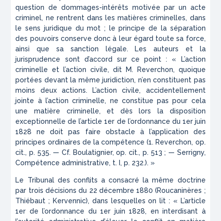
question de dommages-intérêts motivée par un acte
criminel, ne rentrent dans les matières criminelles, dans
le sens juridique du mot ; le principe de la séparation
des pouvoirs conserve donc à leur égard toute sa force,
ainsi que sa sanction légale. Les auteurs et la
jurisprudence sont d’accord sur ce point : « L’action
criminelle et l’action civile, dit M. Reverchon, quoique
portées devant la même juridiction, n’en constituent pas
moins deux actions. L’action civile, accidentellement
jointe à l’action criminelle, ne constitue pas pour cela
une matière criminelle, et dès lors la disposition
exceptionnelle de l’article 1
er
de l’ordonnance du 1
er
juin
1828 ne doit pas faire obstacle à l’application des
principes ordinaires de la compétence (1. Reverchon, op.
cit., p. 535. — Cf. Boulatignier, op. cit., p. 513 ; — Serrigny,
Compétence administrative, t. I, p. 232.). »
Le Tribunal des conflits a consacré la même doctrine
par trois décisions du 22 décembre 1880 (Roucaninères ;
Thiébaut ; Kervennic), dans lesquelles on lit : « L’article
1
er
de l’ordonnance du 1
er
juin 1828, en interdisant à