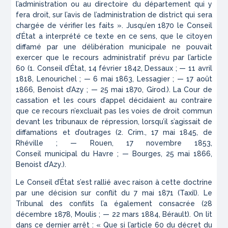
l’administration ou au directoire du département qui y
fera droit, sur l’avis de l’administration de district qui sera
chargée de vérifier les faits ». Jusqu’en 1870 le Conseil
d’État a interprété ce texte en ce sens, que le citoyen
diffamé par une délibération municipale ne pouvait
exercer que le recours administratif prévu par l’article
60 (1. Conseil d’État, 14 février 1842, Dessaux ; — 11 avril
1818, Lenourichel ; — 6 mai 1863, Lessagier ; — 17 août
1866, Benoist d’Azy ; — 25 mai 1870, Girod.). La Cour de
cassation et les cours d’appel décidaient au contraire
que ce recours n’excluait pas les voies de droit commun
devant les tribunaux de répression, lorsqu’il s’agissait de
diffamations et d’outrages (2. Crim., 17 mai 1845, de
Rhéville ; — Rouen, 17 novembre 1853,
Conseil
municipal
du Havre
; — Bourges, 25 mai 1866,
Benoist d’Azy.).
Le Conseil d’État s’est rallié avec raison à cette doctrine
par une décision sur conflit du 7 mai 1871 (Taxil). Le
Tribunal des conflits l’a également consacrée (28
décembre 1878, Moulis ; — 22 mars 1884, Bérault). On lit
dans ce dernier arrêt : « Que si l’article 60 du décret du