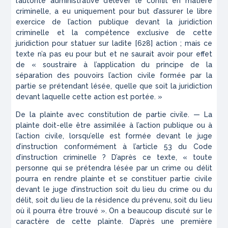
l’autorité administrative d’élever le conflit en matière
criminelle, a eu uniquement pour but d’assurer le libre
exercice de l’action publique devant la juridiction
criminelle et la compétence exclusive de cette
juridiction pour statuer sur ladite [628] action ; mais ce
texte n’a pas eu pour but et ne saurait avoir pour effet
de « soustraire à l’application du principe de la
séparation des pouvoirs l’action civile formée par la
partie se prétendant lésée, quelle que soit la juridiction
devant laquelle cette action est portée. »
De la plainte avec constitution de partie civile. — La
plainte doit-elle être assimilée à l’action publique ou à
l’action civile, lorsqu’elle est formée devant le juge
d’instruction conformément à l’article 53 du Code
d’instruction criminelle ? D’après ce texte, « toute
personne qui se prétendra lésée par un crime ou délit
pourra en rendre plainte et se constituer partie civile
devant le juge d’instruction soit du lieu du crime ou du
délit, soit du lieu de la résidence du prévenu, soit du lieu
où il pourra être trouvé ». On a beaucoup discuté sur le
caractère de cette plainte. D’après une première