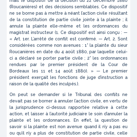
mais le dispositif de la décision du 22 décembre 1880
(Roucanières) et des décisions semblables. Ce dispositif
ne se borne pas à mettre à néant l’action civile résultant
de la constitution de partie civile jointe à la plainte ; il
annule la plainte elle-même et les ordonnances du
magistrat instructeur (1. Ce dispositif est ainsi conçu : —
« Art. 1
er
. L’arrêté de conflit est confirmé. — Art. 2. Sont
considérées comme non avenues : 1° la plainte du sieur
Roucanières en date du 4 août 1880, par laquelle celui-
ci a déclaré se porter partie civile ; 2° les ordonnances
rendues par le premier président de la Cour de
Bordeaux les 11 et 14 août 1880). » — Le premier
président exerçait les fonctions de juge d’instruction a
raison de la qualité des inculpés.).
On peut se demander si le Tribunal des conflits ne
devait pas se borner à annuler l’action civile, en vertu de
la jurisprudence ci-dessus rapportée relative à cette
action, et laisser à l’autorité judiciaire le soin d’annuler la
plainte et les ordonnances. En effet, la question de
savoir si la plainte est non avenue quand il n’y a pas eu
ou qu’il n’y a plus de constitution de partie civile, celle