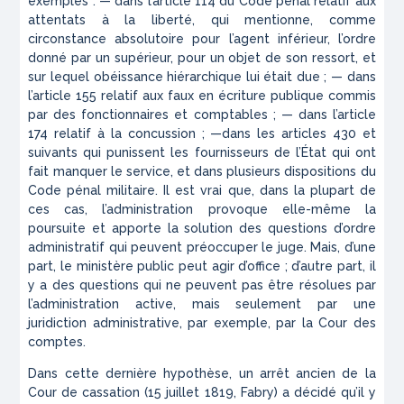
exemples : — dans l’article 114 du Code pénal relatif aux
attentats à la liberté, qui mentionne, comme
circonstance absolutoire pour l’agent inférieur, l’ordre
donné par un supérieur, pour un objet de son ressort, et
sur lequel obéissance hiérarchique lui était due ; — dans
l’article 155 relatif aux faux en écriture publique commis
par des fonctionnaires et comptables ; — dans l’article
174 relatif à la concussion ; —dans les articles 430 et
suivants qui punissent les fournisseurs de l’État qui ont
fait manquer le service, et dans plusieurs dispositions du
Code pénal militaire. Il est vrai que, dans la plupart de
ces cas, l’administration provoque elle-même la
poursuite et apporte la solution des questions d’ordre
administratif qui peuvent préoccuper le juge. Mais, d’une
part, le ministère public peut agir d’office ; d’autre part, il
y a des questions qui ne peuvent pas être résolues par
l’administration active, mais seulement par une
juridiction administrative, par exemple, par la Cour des
comptes.
Dans cette dernière hypothèse, un arrêt ancien de la
Cour de cassation (15 juillet 1819, Fabry) a décidé qu’il y