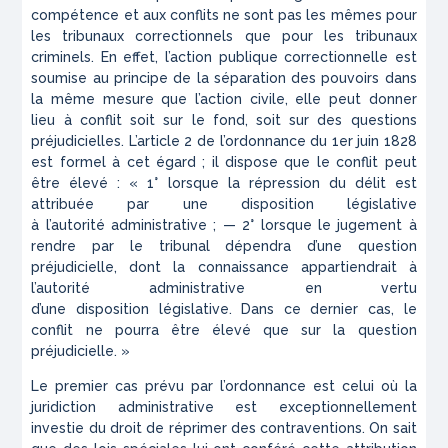
compétence et aux
conflits
ne sont pas les mêmes pour
les tribunaux correctionnels
que
pour les tribunaux
criminels. En effet, l’action publique correc
tionnelle
est
soumise au principe de la séparation des
pouvoirs
dans
la même mesure que l’action civile, elle peut donner
lieu
à
conflit soit sur le fond, soit sur des questions
préjudicielles. L’ar
ticle
2 de l’ordonnance du 1
er
juin 1828
est formel à cet égard ;
il
dispose que le conflit peut
être élevé : « 1°
lorsque la répression
du délit est
attribuée par une disposition législative
à
l’autorité
administrative ; — 2° lorsque le jugement à
rendre par le
tribunal
dépendra d’une question
préjudicielle, dont la
connaissance ap
partiendrait à
l’autorité administrative en vertu
d’une
disposition
législative. Dans ce dernier cas, le
conflit ne pourra être
élevé
que sur la question
préjudicielle. »
Le premier cas prévu par l’ordonnance est celui où la
juridic
tion
administrative est exceptionnellement
investie du droit
de
réprimer des contraventions. On sait