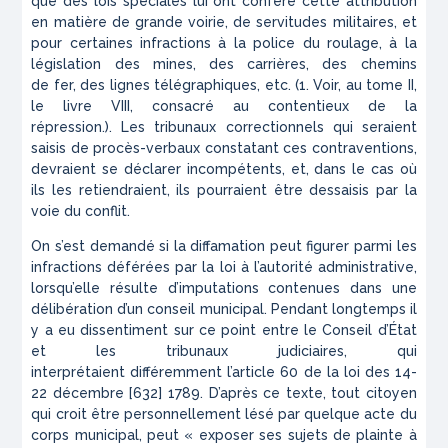
que des lois spéciales lui
ont
conféré cette attribution
en matière de grande voirie,
de servitudes
militaires, et
pour certaines infractions à la police du rou
lage,
à la
législation des mines, des carrières, des chemins
de
fer,
des lignes télégraphiques, etc.
(1. Voir, au tome II,
le livre VIII, consacré au contentieux de la
répression.).
Les tribunaux correctionnels
qui
seraient
saisis de procès-verbaux constatant ces
contraventions,
devraien
t se déclarer incompétents, et, dans le cas où
ils les re
tiendraient,
ils pourraient être dessaisis par la
voie du
conflit.
On s’est demandé si la diffamation peut figurer parmi les
in
fractions
déférées par la loi à l’autorité
administrative,
lorsqu’elle
résulte d’imputations contenues dans une
délibération d’un con
seil
municipal. Pendant longtemps il
y a eu dissentiment sur
ce
point entre le Conseil d’État
et les tribunaux judiciaires, qui
inter
prétaient
différemment l’article 60 de la loi des 14-
22 décembre
[632] 1789. D’après ce texte, tout citoyen
qui croit être personnellement lésé par quelque acte du
corps municipal, peut « exposer ses sujets de plainte à