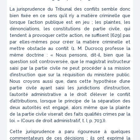
La jurisprudence du Tribunal des conflits semble donc
bien
fixée
en ce sens qu’il n’y a matière criminelle que
lorsque l’action
publique
est en
jeu ; les plaintes, les
d
énonciations, les constitutions
de partie civile, qui
tendent à provoquer cette action, ne suffisent
[629] pas
par elles-mêmes pour créer la matière criminelle et
mettre obstacle au conflit (1. M. Ducrocq professe la
même doctrine : « Nous pensons, dit-il, bien que la
question soit controversée, que le magistrat instructeur
saisi par la partie civile ne peut procéder à sa mission
d’instruction que sur la réquisition du ministère public.
Nous croyons aussi que, dans cette hypothèse d’une
partie civile ayant saisi les juridictions d’instruction,
l’autorité administrative a le droit d’élever le conflit
d’attributions, lorsque le principe de la séparation des
deux autorités est engagé, alors même que la plainte
de la partie civile viserait des faits qualifiés crimes par la
loi. » (Cours de droit administratif, t. I, p. 703.)).
Cette jurisprudence a paru rigoureuse à quelques
commentateurs de ces décisions ; ils ont exprimé la