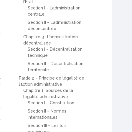
l’Etat
é
Section I – L’administration
,
centrale
e
e
Section II – L’administration
e
déconcentrée
x
Chapitre 3 : L’administration
e
décentralisée
Section I – Décentralisation
technique
Section II – Décentralisation
e
territoriale
s
t
Partie 2 – Principe de légalité de
i
l’action administrative
Chapitre 1: Sources de la
légalité administrative
Section I – Constitution
i
Section II – Normes
e
internationales
r
Section III – Les lois
organiques