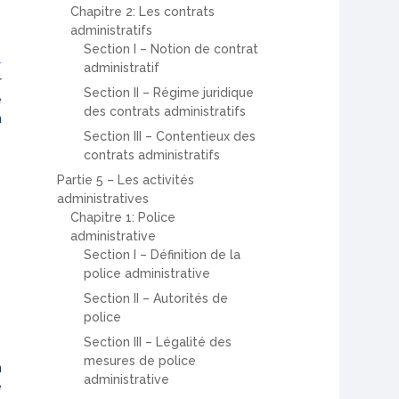
Chapitre 2: Les contrats
administratifs
Section I – Notion de contrat
-
administratif
r
Section II – Régime juridique
e
des contrats administratifs
n
Section III – Contentieux des
contrats administratifs
Partie 5 – Les activités
administratives
Chapitre 1: Police
administrative
Section I – Définition de la
police administrative
Section II – Autorités de
police
,
Section III – Légalité des
mesures de police
n
administrative
e