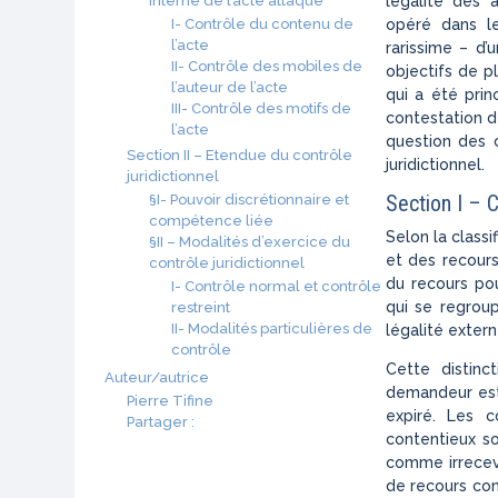
interne de l’acte attaqué
légalité des 
I- Contrôle du contenu de
opéré dans le
l’acte
rarissime – d’
II- Contrôle des mobiles de
objectifs de pl
l’auteur de l’acte
qui a été pri
III- Contrôle des motifs de
contestation de
l’acte
question des 
Section II – Etendue du contrôle
juridictionnel.
juridictionnel
Section I – 
§I- Pouvoir discrétionnaire et
compétence liée
Selon la classif
§II – Modalités d’exercice du
et des recours
contrôle juridictionnel
du recours po
I- Contrôle normal et contrôle
qui se regroup
restreint
II- Modalités particulières de
légalité externe
contrôle
Cette distinc
Auteur/autrice
demandeur est 
Pierre Tifine
expiré. Les c
Partager :
contentieux so
comme irrecev
de recours con