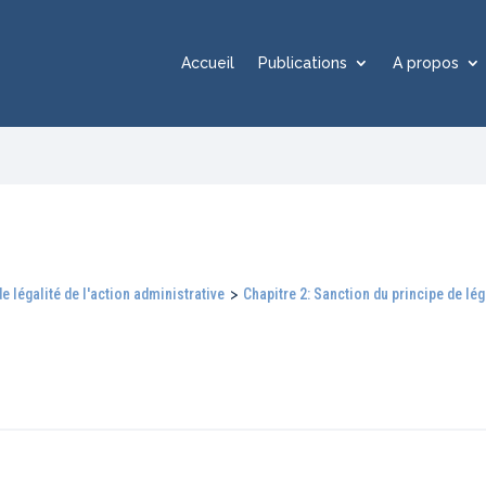
Accueil
Publications
A propos
de légalité de l'action administrative
>
Chapitre 2: Sanction du principe de lég