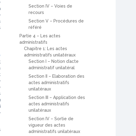
e
Section IV – Voies de
n
recours
e
Section V – Procédures de
s
référé
s
Partie 4 – Les actes
administratifs
Chapitre 1: Les actes
administratifs unilatéraux
e
Section I – Notion d’acte
;
administratif unilatéral
s
t
Section II – Elaboration des
e
actes administratifs
e
unilatéraux
s
Section III – Application des
u
actes administratifs
i
unilatéraux
é
Section IV – Sortie de
vigueur des actes
s
administratifs unilatéraux