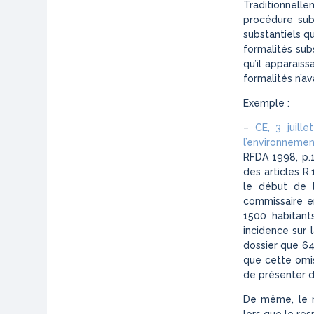
Traditionnell
procédure sub
substantiels qu
formalités sub
qu’il apparais
formalités n’av
Exemple :
–
CE, 3 juill
l’environnemen
RFDA 1998, p.1
des articles R.
le début de l
commissaire e
1500 habitant
incidence sur 
dossier que 64
que cette omi
de présenter d
De même, le n