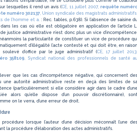
es raisons d’impartialité, ne se considère plus comme le coauteu
ur lesquelles il rend un avis (
CE, 11 juillet 2007,
requête numér
te numéro 302137
, Union syndicale des magistrats administratifs
ts de l’homme et a.
: Rec. tables, p.638). Si l’absence de saisine d
 dans les cas où elle est obligatoire en application de l’article L
de justice administrative n’est donc plus un vice d’incompétence
néanmoins la particularité de constituer un vice de procédure qu
atiquement d’illégalité l’acte contesté et qui doit être, en raiso
 soulevé d’office par le juge administratif (
CE, 17 juillet 2013
éro 358109
, Syndicat national des professionnels de santé a
 relever que les cas d’incompétence négative, qui concernent de
 une autorité administrative reste en deçà des limites de s
nce (particulièrement si elle considère agir dans le cadre d’un
ée alors qu’elle dispose d’un pouvoir discrétionnaire), son
omme on le verra, d’une erreur de droit.
cédure
e procédure lorsque l’auteur d’une décision méconnaît l’une de
nt la procédure d’élaboration des actes administratifs.