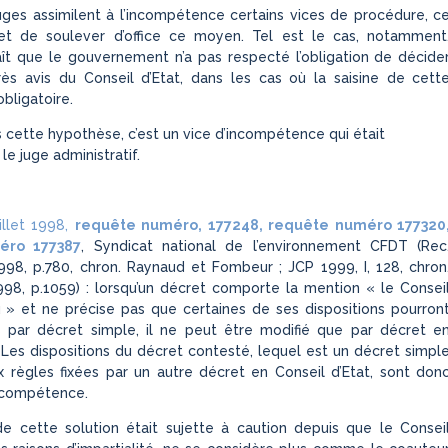
juges assimilent à l’incompétence certains vices de procédure, c
et de soulever d’office ce moyen. Tel est le cas, notamment
raît que le gouvernement n’a pas respecté l’obligation de décide
ès avis du Conseil d’Etat, dans les cas où la saisine de cett
obligatoire.
ns cette hypothèse, c’est un vice d’incompétence qui était
le juge administratif.
uillet 1998,
requête numéro, 177248, requête numéro 177320
éro 177387
, Syndicat national de l’environnement CFDT (Rec
998, p.780, chron. Raynaud et Fombeur ; JCP 1999, I, 128, chron
998, p.1059) : lorsqu’un décret comporte la mention « le Consei
 » et ne précise pas que certaines de ses dispositions pourron
s par décret simple, il ne peut être modifié que par décret e
. Les dispositions du décret contesté, lequel est un décret simpl
 règles fixées par un autre décret en Conseil d’Etat, sont don
ncompétence.
de cette solution était sujette à caution depuis que le Consei