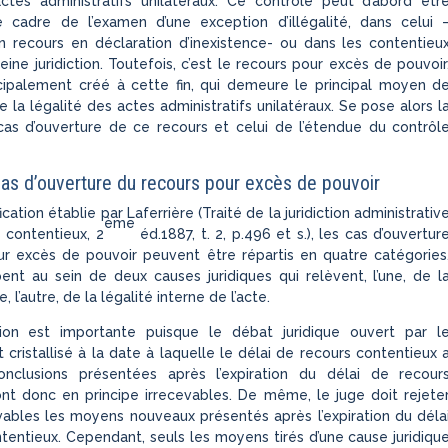
actes administratifs unilatéraux. Ce contrôle peut d’abord êtr
 cadre de l’examen d’une exception d’illégalité, dans celui 
un recours en déclaration d’inexistence- ou dans les contentieu
eine juridiction. Toutefois, c’est le recours pour excès de pouvoir
ncipalement créé à cette fin, qui demeure le principal moyen d
 la légalité des actes administratifs unilatéraux. Se pose alors l
cas d’ouverture de ce recours et celui de l’étendue du contrôl
Cas d’ouverture du recours pour excès de pouvoir
ication établie par Laferrière (Traité de la juridiction administrativ
ème
 contentieux, 2
éd.1887, t. 2, p.496 et s.), les cas d’ouvertur
ur excès de pouvoir peuvent être répartis en quatre catégories
ent au sein de deux causes juridiques qui relèvent, l’une, de l
, l’autre, de la légalité interne de l’acte.
tion est importante puisque le débat juridique ouvert par l
cristallisé à la date à laquelle le délai de recours contentieux 
onclusions présentées après l’expiration du délai de recour
nt donc en principe irrecevables. De même, le juge doit rejete
ables les moyens nouveaux présentés après l’expiration du déla
tentieux. Cependant, seuls les moyens tirés d’une cause juridiqu