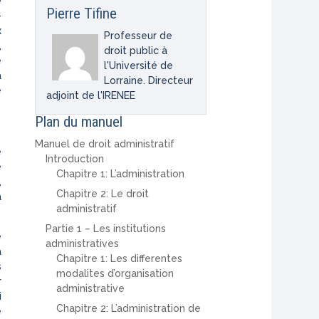
e
Pierre Tifine
–
x
Professeur de
,
droit public à
e
l'Université de
a
Lorraine. Directeur
e
adjoint de l'IRENEE
Plan du manuel
Manuel de droit administratif
e
Introduction
e
Chapitre 1: L’administration
,
Chapitre 2: Le droit
a
administratif
Partie 1 – Les institutions
e
administratives
a
Chapitre 1: Les differentes
s
modalites d’organisation
r
administrative
i
Chapitre 2: L’administration de
e