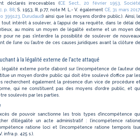
nt déclarés irrecevables (
CE Sect., 20 février 1953, Sociét
c. p. 88
; S. 1953, III, p.77, note M. L.- V. également
CE, 31 mars 2017
o 399123, Durudaud
) ainsi que les moyens d’ordre public.). Ainsi, l
 tout intérêt à soulever, à l’appui de sa requête, dans le délai d
ntieux, au moins un moyen de légalité externe et un moyen d
ne pour ne pas s’interdire la possibilité de soulever de nouveau
t de l’une ou l’autre de ces causes juridiques avant la clôture d
chant à la légalité externe de l’acte attaqué
 légalité externe porte d’abord sur l’incompétence de l’auteur d
stitue un moyen d’ordre public qui doit être soulevé d’office par le
ges recherchent également la présence d’un vice de procédure e
forme, qui ne constituent pas des moyens d’ordre public, et qu
tre soulevés par les parties.
e
excès de pouvoir sanctionne les trois types d’incompétence qu
her d’illégalité un acte administratif : l’incompétence ration
compétence ratione loci et l’incompétence ratione temporis (su
 infra p. 425 s.).