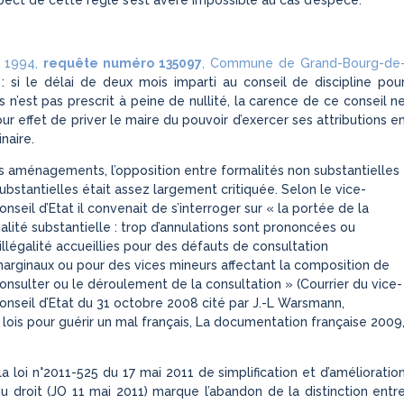
spect de cette règle s’est avéré impossible au cas d’espèce.
et 1994,
requête numéro 135097
, Commune de Grand-Bourg-de
: si le délai de deux mois imparti au conseil de discipline pou
 n’est pas prescrit à peine de nullité, la carence de ce conseil n
our effet de priver le maire du pouvoir d’exercer ses attributions e
naire.
s aménagements, l’opposition entre formalités non substantielles
ubstantielles était assez largement critiquée. Selon le vice-
nseil d’Etat il convenait de s’interroger sur « la portée de la
alité substantielle : trop d’annulations sont prononcées ou
illégalité accueillies pour des défauts de consultation
arginaux ou pour des vices mineurs affectant la composition de
onsulter ou le déroulement de la consultation » (Courrier du vice-
onseil d’Etat du 31 octobre 2008 cité par J.-L Warsmann,
 lois pour guérir un mal français, La documentation française 2009
 la loi n°2011-525 du 17 mai 2011 de simplification et d’amélioratio
du droit (JO 11 mai 2011) marque l’abandon de la distinction entr