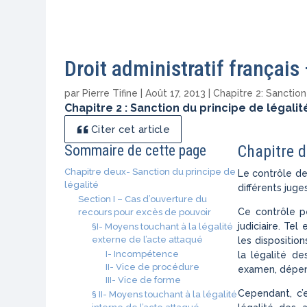
Droit administratif français
par
Pierre Tifine
|
Août 17, 2013
|
Chapitre 2: Sanction
Chapitre 2 : Sanction du principe de légalit
Citer cet article
Sommaire de cette page
Chapitre d
Chapitre deux- Sanction du principe de
Le contrôle de
légalité
différents juge
Section I – Cas d’ouverture du
Ce contrôle p
recours pour excès de pouvoir
judiciaire. Tel
§I- Moyens touchant à la légalité
externe de l’acte attaqué
les disposition
I- Incompétence
la légalité d
II- Vice de procédure
examen, dépend
III- Vice de forme
Cependant, c’
§ II- Moyens touchant à la légalité