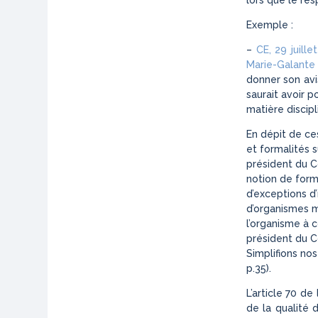
lors que le re
Exemple :
–
CE, 29 juill
Marie-Galante
donner son avis
saurait avoir p
matière discipli
En dépit de ce
et formalités s
président du Co
notion de form
d’exceptions d’
d’organismes m
l’organisme à c
président du C
Simplifions nos
p.35).
L’article 70 de
de la qualité 