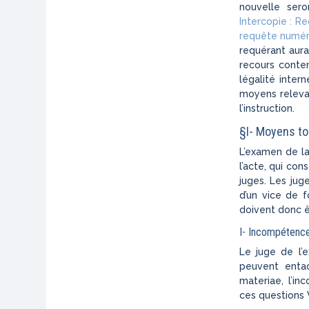
nouvelle sero
Intercopie : Re
requête numér
requérant aura
recours conte
légalité inter
moyens relevan
l’instruction.
§I- Moyens tou
L’examen de la
l’acte, qui con
juges. Les ju
d’un vice de 
doivent donc ê
I- Incompétenc
Le juge de l’
peuvent entac
materiae, l’in
ces questions V.