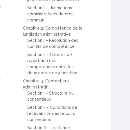
r
o
Section II – Juridictions
,
administratives de droit
u
commun
.
Chapitre 2: Compétence de la
,
juridiction administrative
i
Section I – Résolution des
n
conflits de compétence
,
Section II – Critères de
u
répartition des
compétences entre les
s
deux ordres de juridiction
a
Chapitre 3: Contentieux
e
administratif
t
Section I – Structure du
contentieux
Section II – Conditions de
recevabilité des recours
s
contentieux
Section III – L’instance