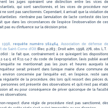
ement les juges opéraient une distinction entre les vices d
stantiels, qui sont sanctionnés, et les vices de procédure no
i ne sont pas sanctionnés. Cependant, il arrivait que la violation d
stantielles n’entraîne pas l’annulation de l’acte contesté dès lor
sait que dans les circonstances de l’espèce l’inobservation de ce
ait pas eu d’influence sur la décision prise.
et 1998,
requête numéro 162464
, Association de défense d
t de Saint-Come d’Olt
(Rec. p.283 ; Droit adm. 1998, 278, obs. L.T. 
060) : le fait que, contrairement à ce qu’exigent les disposition
11-14-5 et R.11-14-7 du code de l’expropriation, l’avis publié avan
’enquête ne mentionnait pas les jours et heures auxquels l
nquêteur serait présent dans l’unique mairie d’une commune d
s environ concernée par l’enquête est, en l’espèce, resté san
la régularité de la procédure, dès lors qu’il ressort des pièces d
 personnes ont présenté des observations et qu’il n’est pas établ
ssion ait eu pour conséquence de priver quiconque de la facult
es observations.
on-respect d’une règle de procédure n’est pas sanctionné, dè