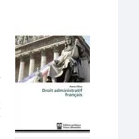
r
e
n
r
t
a