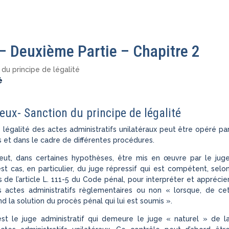
 – Deuxième Partie – Chapitre 2
 du principe de légalité
é
eux- Sanction du principe de légalité
 légalité des actes administratifs unilatéraux peut être opéré pa
s et dans le cadre de différentes procédures.
eut, dans certaines hypothèses, être mis en œuvre par le jug
 est cas, en particulier, du juge répressif qui est compétent, selo
s de l’article L. 111-5 du Code pénal, pour interpréter et apprécie
es actes administratifs règlementaires ou non « lorsque, de ce
 la solution du procès pénal qui lui est soumis ».
est le juge administratif qui demeure le juge « naturel » de l