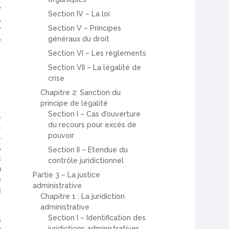
e
Section IV – La loi
,
Section V – Principes
r
généraux du droit
e
Section VI – Les règlements
Section VII – La légalité de
crise
Chapitre 2: Sanction du
principe de légalité
Section I – Cas d’ouverture
,
du recours pour excès de
.
pouvoir
.
l
Section II – Etendue du
t
contrôle juridictionnel
n
Partie 3 – La justice
e
administrative
c
Chapitre 1 : La juridiction
administrative
Section I – Identification des
l
juridictions administratives