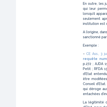
En outre, les 
qui leur perm
lorsqu’il appa
seulement apr
institution est 
A l’origine, da
sanctionné par 
Exemple :
–
CE Ass., 3 j
requête num
p.272 ; AJDA 1
Petit ; RFDA 1
d’Etat entendu
être modifiée
Conseil d’Etat
qui déroge aux
entachées d’i
La légitimité 