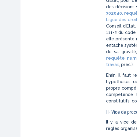
d’Etat, pour d
des décisions s
302040
,
requê
Ligue des droi
Conseil d’Etat,
111-2 du code 
elle présente 
entache systém
de sa gravité,
requête num
travail
, préc.).
Enfin, il faut
hypothèses où
propre compéte
compétence li
constitutifs, c
II- Vice de pro
Il y a vice d
règles organisa